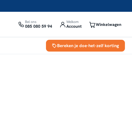
Bel ons
Welkom
Winkelwagen
085 080 59 94
Account
Bereken je doe-het-zelf korting