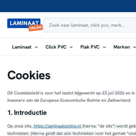
Naar
inhoud
Submenu
Submenu
Submenu
Su
Laminaat
Click PVC
Plak PVC
Merken
openen:
openen:
openen:
ope
Laminaat
Click
Plak
Me
PVC
PVC
Cookies
Dit Cookiebeleid is voor het laatst bijgewerkt op 23 juli 2026 en 
inwoners van de Europese Economische Ruimte en Zwitserland.
1. Introductie
Op onze site,
https://laminaatonline.nl
(hierna: “de site”) wordt 
technieken. (Hierna geldt dat alle technieken voor het gemak “co