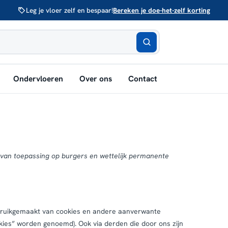
Leg je vloer zelf en bespaar!
Bereken je doe-het-zelf korting
bmenu
Ondervloeren
Over ons
Contact
nen:
rken
is van toepassing op burgers en wettelijk permanente
gebruikgemaakt van cookies en andere aanverwante
okies” worden genoemd). Ook via derden die door ons zijn