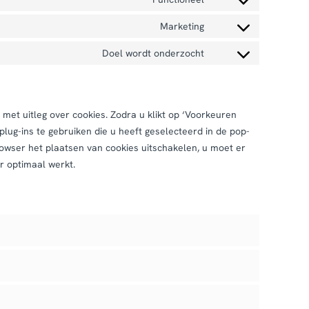
google-
Consent
service
adsense
to
Marketing
google-
Consent
service
analytics
to
Doel wordt onderzocht
trengo
Consent
service
to
google-
service
fonts
diversen
met uitleg over cookies. Zodra u klikt op ‘Voorkeuren
ug-ins te gebruiken die u heeft geselecteerd in de pop-
rowser het plaatsen van cookies uitschakelen, u moet er
r optimaal werkt.