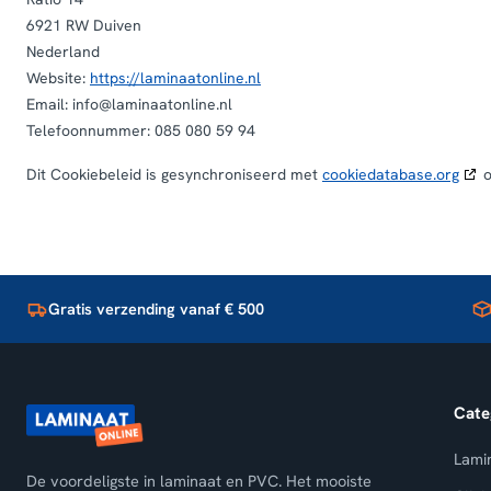
6921 RW Duiven
Nederland
Website:
https://laminaatonline.nl
Email:
info@
laminaatonline.nl
Telefoonnummer: 085 080 59 94
Dit Cookiebeleid is gesynchroniseerd met
cookiedatabase.org
o
Gratis verzending vanaf € 500
Cate
Lami
De voordeligste in laminaat en PVC. Het mooiste