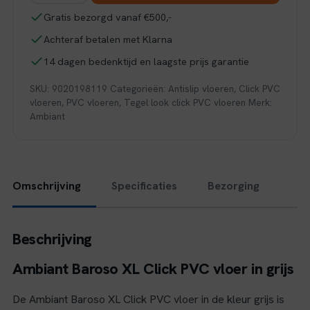
xl
Gratis bezorgd vanaf €500,-
click
Achteraf betalen met Klarna
SRC
grey
14 dagen bedenktijd en laagste prijs garantie
aantal
SKU:
9020198119
Categorieën:
Antislip vloeren
,
Click PVC
vloeren
,
PVC vloeren
,
Tegel look click PVC vloeren
Merk:
Ambiant
Omschrijving
Specificaties
Bezorging
Beschrijving
Ambiant Baroso XL Click PVC vloer in grijs
De Ambiant Baroso XL Click PVC vloer in de kleur grijs is