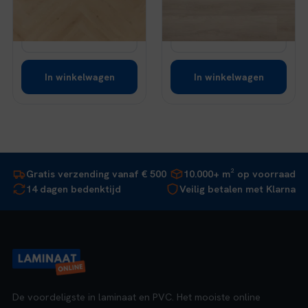
Op voorraad
Op voorraad
was:
is:
was:
is:
€ 39,95.
€ 33,96.
€ 43,95.
€ 37,36.
Bekijk
Bekijk
In winkelwagen
In winkelwagen
Gratis verzending vanaf € 500
10.000+ m² op voorraad
14 dagen bedenktijd
Veilig betalen met Klarna
De voordeligste in laminaat en PVC. Het mooiste online