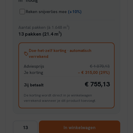
m² nodig
Reken snijverlies mee
(+10%)
Aantal pakken (à 1.648 m²)
13 pakken (21.4 m²)
Doe-het-zelf korting · automatisch
verrekend
Adviesprijs
€ 1.070,13
Je korting
− € 315,00 (29%)
€ 755,13
Jij betaalt
De korting wordt direct in je winkelwagen
verrekend wanneer je dit product toevoegt.
Ambiant
In winkelwagen
Baroso