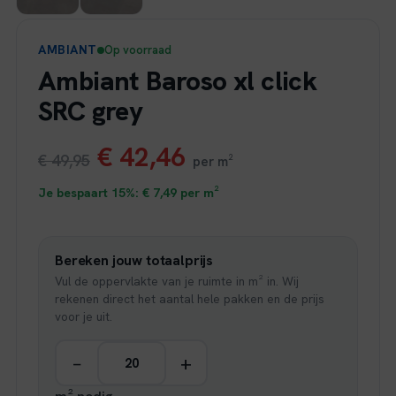
AMBIANT
Op voorraad
Ambiant Baroso xl click
SRC grey
Oorspronkelijke
Huidige
€
42,46
€
49,95
per m²
prijs
prijs
Je bespaart 15%:
€
7,49
per m²
was:
is:
Bereken jouw totaalprijs
€ 49,95.
€ 42,46.
Vul de oppervlakte van je ruimte in m² in. Wij
rekenen direct het aantal hele pakken en de prijs
voor je uit.
−
+