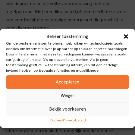
een duurzame en stijlvolle vloeroplossing met een
tegelpatroon. Met een dikte van 0,55 mm biedt deze vloer
een comfortabele en stevige ondergrond die geschikt is
voor diverse ruimtes.
Beheer toestemming
Eigenschappen en toepassingen
Om de beste ervaringen te bieden, gebruiken wij technologieën zoals
cookies om informatie over je apparaat op te slaan en/of te raadplegen.
Dankzij het click-systeem is de installatie eenvoudig en
Door in te stemmen met deze technologieën kunnen wij gegevens zoals
surfgedrag of unieke ID's op deze site verwerken. Als je geen
snel, zonder lijm of speciaal gereedschap. De antisliplaag
toestemming geeft of uw toestemming intrekt, kan dit een nadelige
verhoogt de veiligheid, waardoor deze vloer ideaal is voor
invloed hebben op bepaalde functies en mogelijkheden.
zowel woon- als werkomgevingen waar een veilige
Accepteren
loopoppervlakte gewenst is. Het gebruik van PVC als
materiaal zorgt voor een onderhoudsvriendelijke vloer die
Weiger
bestand is tegen slijtage en vocht, wat bijdraagt aan een
Bekijk voorkeuren
lange levensduur.
Cookies
Privacybeleid
De neutrale grijze kleur past goed bij verschillende
interieurstijlen en maakt het mogelijk om de vloer te