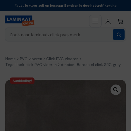
Naar
Leg je vloer zelf en bespaar!
Bereken je doe-het-zelf korting
inhoud
Home
PVC vloeren
Click PVC vloeren
Tegel look click PVC vloeren
Ambiant Baroso xl click SRC grey
Aanbieding!