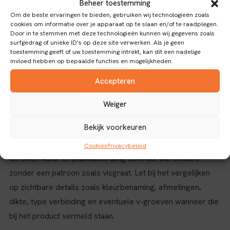
Beheer toestemming
Laminaat eiken heeft een zichtbare eiken uitstraling, maar is
Om de beste ervaringen te bieden, gebruiken wij technologieën zoals
cookies om informatie over je apparaat op te slaan en/of te raadplegen.
geen massief houten vloer. In deze categorie zie je kleuren
Door in te stemmen met deze technologieën kunnen wij gegevens zoals
als naturel eiken, licht eiken, beige eiken, blank eiken, blond
surfgedrag of unieke ID's op deze site verwerken. Als je geen
toestemming geeft of uw toestemming intrekt, kan dit een nadelige
eiken, lichtbruin eiken, warmbruin eiken, donkerbruin eiken
invloed hebben op bepaalde functies en mogelijkheden.
en grijsbruin eiken. Daardoor kun je de uitstraling
Accepteren
afstemmen op meubels, wanden en lichtinval.
Weiger
Waarom kiezen voor rechte plank laminaat?
Bekijk voorkeuren
Een rechte plank geeft de vloer een strak en rustig
lijnenspel. Dat maakt deze uitvoering geschikt wanneer je
Cookies
Privacybeleid
de eiken kleur en plankuitstraling centraal wilt stellen,
zonder een patroon zoals visgraat. Let bij het vergelijken
op zichtbare details zoals kleurbenaming, afmetingen,
dikte, type verbinding en eventuele v-groeven wanneer die
bij het product vermeld staan.