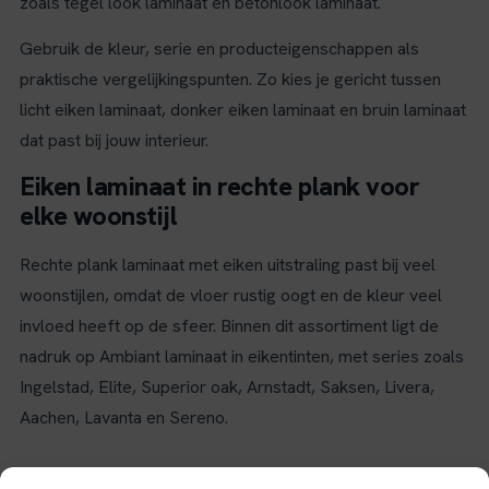
zoals tegel look laminaat en betonlook laminaat.
Gebruik de kleur, serie en producteigenschappen als
praktische vergelijkingspunten. Zo kies je gericht tussen
licht eiken laminaat, donker eiken laminaat en bruin laminaat
dat past bij jouw interieur.
Eiken laminaat in rechte plank voor
elke woonstijl
Rechte plank laminaat met eiken uitstraling past bij veel
woonstijlen, omdat de vloer rustig oogt en de kleur veel
invloed heeft op de sfeer. Binnen dit assortiment ligt de
nadruk op Ambiant laminaat in eikentinten, met series zoals
Ingelstad, Elite, Superior oak, Arnstadt, Saksen, Livera,
Aachen, Lavanta en Sereno.
Wat kenmerkt laminaat eiken?