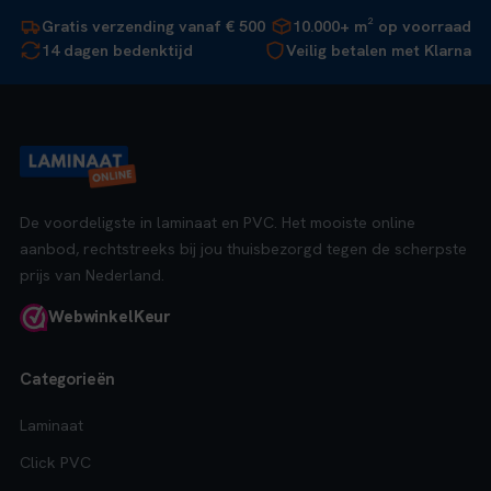
Gratis verzending vanaf € 500
10.000+ m² op voorraad
14 dagen bedenktijd
Veilig betalen met Klarna
De voordeligste in laminaat en PVC. Het mooiste online
aanbod, rechtstreeks bij jou thuisbezorgd tegen de scherpste
prijs van Nederland.
Webwinkel
Keur
Categorieën
Laminaat
Click PVC