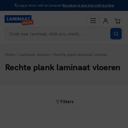
Naar
Leg je vloer zelf en bespaar!
Bereken je doe-het-zelf korting
inhoud
Home
Laminaat vloeren
Rechte plank laminaat vloeren
Rechte plank laminaat vloeren
Filters