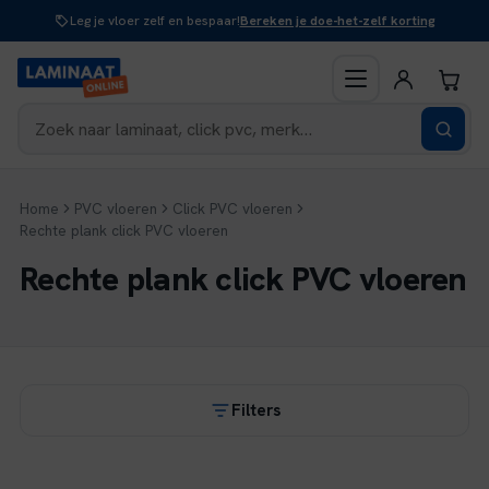
Naar
Leg je vloer zelf en bespaar!
Bereken je doe-het-zelf korting
inhoud
Home
PVC vloeren
Click PVC vloeren
Rechte plank click PVC vloeren
Rechte plank click PVC vloeren
Filters