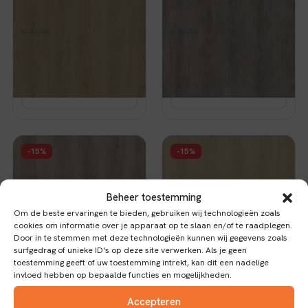
SRC beige
SRC grey oak
Oorspronkelijke
Huidige
Oorspronkelijke
Huidige
€
42,46
€
42,46
€
49,95
per m²
€
49,95
per m²
prijs
prijs
prijs
prijs
Op voorraad
Op voorraad
was:
is:
was:
is:
€ 49,95.
€ 42,46.
€ 49,95.
€ 42,46.
Bekijk
Bekijk
AMBIANT
AMBIANT
-15%
-15%
Ambiant Robusto click
Ambiant Robusto click
SRC light grey
SRC light natural
Beheer toestemming
Oorspronkelijke
Huidige
Oorspronkelijke
Huidige
€
42,46
€
42,46
€
49,95
per m²
€
49,95
per m²
Om de beste ervaringen te bieden, gebruiken wij technologieën zoals
prijs
prijs
prijs
prijs
cookies om informatie over je apparaat op te slaan en/of te raadplegen.
Op voorraad
Op voorraad
was:
is:
was:
is:
Door in te stemmen met deze technologieën kunnen wij gegevens zoals
€ 49,95.
€ 42,46.
€ 49,95.
€ 42,46.
surfgedrag of unieke ID's op deze site verwerken. Als je geen
Bekijk
Bekijk
toestemming geeft of uw toestemming intrekt, kan dit een nadelige
invloed hebben op bepaalde functies en mogelijkheden.
Accepteren