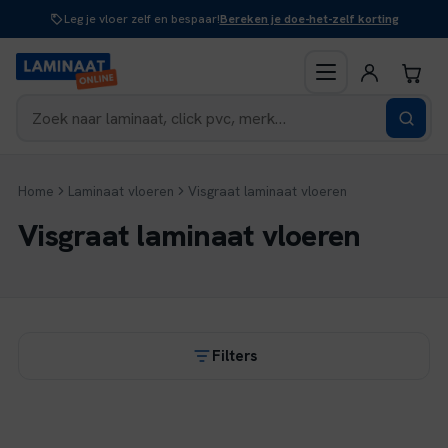
Naar
Leg je vloer zelf en bespaar!
Bereken je doe-het-zelf korting
inhoud
Home
Laminaat vloeren
Visgraat laminaat vloeren
Visgraat laminaat vloeren
Filters