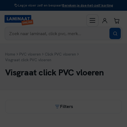
Naar
Leg je vloer zelf en bespaar!
Bereken je doe-het-zelf korting
inhoud
Home
PVC vloeren
Click PVC vloeren
Visgraat click PVC vloeren
Visgraat click PVC vloeren
Filters