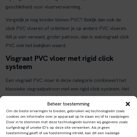
geschiktheid voor vloerverwarming.
Vergelijk je nog breder binnen PVC? Bekijk dan ook de
click PVC vloeren of oriënteer je op andere PVC vloeren.
Wil je een verwant, groter patroon, dan is walvisgraat click
PVC ook het bekijken waard.
Visgraat PVC vloer met rigid click
systeem
Een visgraat PVC vloer in deze categorie combineert het
klassieke visgraatpatroon met een rigid click systeem. Het
assortiment bestaat uit Belakos visgraat XL vloeren,
Beheer toestemming
waardoor de focus ligt op klik-PVC in visgraat en niet op
Om de beste ervaringen te bieden, gebruiken wij technologieën zoals
algemene rechte planken of plakvarianten.
cookies om informatie over je apparaat op te slaan en/of te raadplegen.
Door in te stemmen met deze technologieën kunnen wij gegevens zoals
surfgedrag of unieke ID's op deze site verwerken. Als je geen
Wat maakt PVC visgraat anders dan een rechte
toestemming geeft of uw toestemming intrekt, kan dit een nadelige