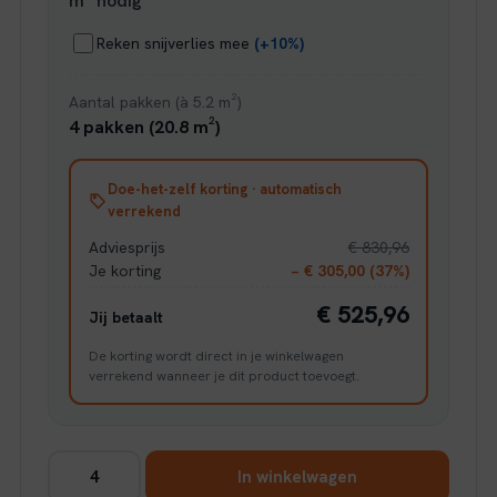
m² nodig
Reken snijverlies mee
(+10%)
Aantal pakken (à 5.2 m²)
4 pakken (20.8 m²)
Doe-het-zelf korting · automatisch
verrekend
Adviesprijs
€ 830,96
Je korting
− € 305,00 (37%)
€ 525,96
Jij betaalt
De korting wordt direct in je winkelwagen
verrekend wanneer je dit product toevoegt.
Ambiant
In winkelwagen
Ceramo