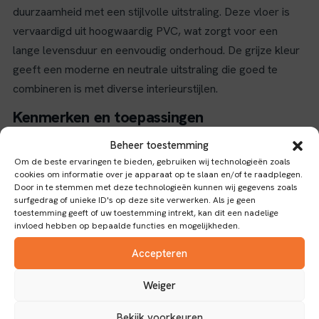
duurzaamheid met een stijlvolle uitstraling. Deze vloer is
vervaardigd uit hoogwaardig PVC, wat zorgt voor een
lange levensduur en eenvoudig onderhoud. De grijze kleur
geeft een moderne en neutrale uitstraling die goed te
combineren is met diverse interieurstijlen.
Kenmerken en toepassingen
Beheer toestemming
Met een slijtlaag van 0,55 mm biedt deze vloer uitstekende
Om de beste ervaringen te bieden, gebruiken wij technologieën zoals
bescherming tegen slijtage, waardoor hij geschikt is voor
cookies om informatie over je apparaat op te slaan en/of te raadplegen.
intensief gebruik in zowel woon- als commerciële ruimtes.
Door in te stemmen met deze technologieën kunnen wij gegevens zoals
surfgedrag of unieke ID's op deze site verwerken. Als je geen
Het dryback-verbindingstype maakt de installatie
toestemming geeft of uw toestemming intrekt, kan dit een nadelige
eenvoudig en zorgt voor een stevige bevestiging op de
invloed hebben op bepaalde functies en mogelijkheden.
ondergrond zonder gebruik van lijm. Dankzij het
Accepteren
antislipniveau 1 draagt deze vloer bij aan een veilige
omgeving, ideaal voor ruimtes waar uitglijden voorkomen
Weiger
moet worden.
Bekijk voorkeuren