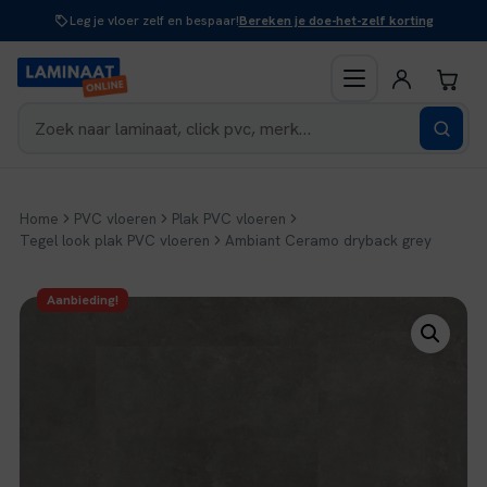
Naar
Leg je vloer zelf en bespaar!
Bereken je doe-het-zelf korting
inhoud
Home
PVC vloeren
Plak PVC vloeren
Tegel look plak PVC vloeren
Ambiant Ceramo dryback grey
Aanbieding!