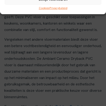
De tegelpatroonstructuur voegt een visueel aantrekkelijke
Cookies
Privacybeleid
dimensie toe, die de ruimte een authentieke en tijdloze look
geeft. Deze PVC vloer is geschikt voor toepassingen in
keukens, woonkamers, kantoren en winkels waar een
combinatie van stijl, comfort en functionaliteit gewenst is.
Vergeleken met andere vloermaterialen biedt deze vloer
een betere vochtbestendigheid en eenvoudiger onderhoud,
wat bijdraagt aan een langere levensduur en lagere
onderhoudskosten. De Ambiant Ceramo Dryback PVC
vloer is daarnaast milieuvriendelijk door het gebruik van
duurzame materialen en een productieproces dat gericht is
op het minimaliseren van impact op het milieu. Door het
gebruiksgemak, de betrouwbaarheid en de esthetische
kwaliteiten is deze vloer een praktische keuze voor diverse
binnenruimtes.