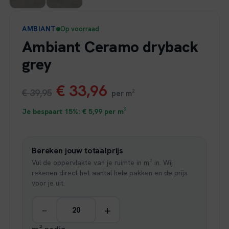
AMBIANT
Op voorraad
Ambiant Ceramo dryback
grey
Oorspronkelijke
Huidige
€
33,96
€
39,95
per m²
prijs
prijs
Je bespaart 15%:
€
5,99
per m²
was:
is:
Bereken jouw totaalprijs
€ 39,95.
€ 33,96.
Vul de oppervlakte van je ruimte in m² in. Wij
rekenen direct het aantal hele pakken en de prijs
voor je uit.
−
+