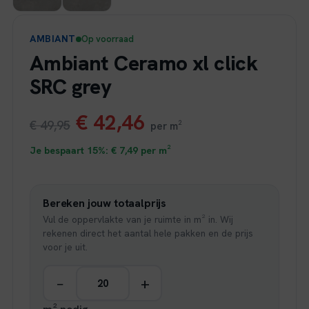
AMBIANT
Op voorraad
Ambiant Ceramo xl click
SRC grey
Oorspronkelijke
Huidige
€
42,46
€
49,95
per m²
prijs
prijs
Je bespaart 15%:
€
7,49
per m²
was:
is:
Bereken jouw totaalprijs
€ 49,95.
€ 42,46.
Vul de oppervlakte van je ruimte in m² in. Wij
rekenen direct het aantal hele pakken en de prijs
voor je uit.
−
+