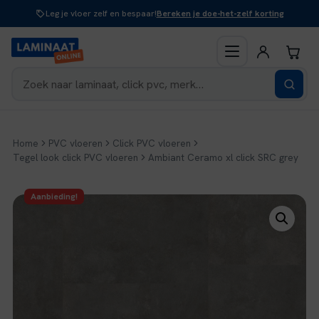
Naar
Leg je vloer zelf en bespaar!
Bereken je doe-het-zelf korting
inhoud
Home
PVC vloeren
Click PVC vloeren
Tegel look click PVC vloeren
Ambiant Ceramo xl click SRC grey
Aanbieding!