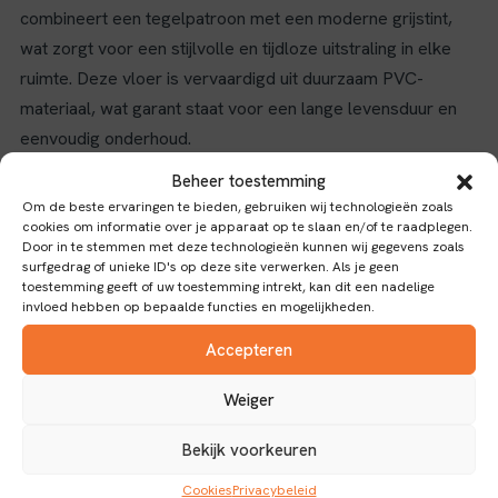
combineert een tegelpatroon met een moderne grijstint,
wat zorgt voor een stijlvolle en tijdloze uitstraling in elke
ruimte. Deze vloer is vervaardigd uit duurzaam PVC-
materiaal, wat garant staat voor een lange levensduur en
eenvoudig onderhoud.
Kenmerken en voordelen
Beheer toestemming
Om de beste ervaringen te bieden, gebruiken wij technologieën zoals
cookies om informatie over je apparaat op te slaan en/of te raadplegen.
Dankzij de 0,55 mm dikke slijtlaag is de vloer bestand
Door in te stemmen met deze technologieën kunnen wij gegevens zoals
tegen intensief gebruik, waardoor hij geschikt is voor zowel
surfgedrag of unieke ID's op deze site verwerken. Als je geen
toestemming geeft of uw toestemming intrekt, kan dit een nadelige
woon- als commerciële ruimtes. Het click-systeem maakt
invloed hebben op bepaalde functies en mogelijkheden.
de installatie snel en eenvoudig, zonder dat er lijm nodig is,
Accepteren
wat het leggen van de vloer ook geschikt maakt voor doe-
het-zelvers. De antislipklasse 1 verhoogt de veiligheid,
Weiger
waardoor de vloer ideaal is voor gebieden waar uitglijden
voorkomen moet worden, zoals keukens, gangen en
Bekijk voorkeuren
winkels.
Cookies
Privacybeleid