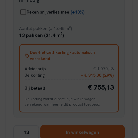
m² nodig
Reken snijverlies mee
(+10%)
Aantal pakken (à 1.648 m²)
13 pakken (21.4 m²)
Doe-het-zelf korting · automatisch
verrekend
Adviesprijs
€ 1.070,13
Je korting
− € 315,00 (29%)
€ 755,13
Jij betaalt
De korting wordt direct in je winkelwagen
verrekend wanneer je dit product toevoegt.
Ambiant
In winkelwagen
Ceramo