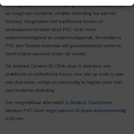
Het tegelpatroon in XL-formaat geeft een ruimtelijk effect
en voegt een moderne, strakke uitstraling toe aan het
interieur. Vergeleken met traditionele houten of
laminaatvloeren biedt deze PVC vloer meer
waterbestendigheid en onderhoudsgemak. Bovendien is
PVC een flexibel materiaal dat geluiddempend werkt en
comfortabel aanvoelt onder de voeten.
De Ambiant Ceramo XL Click vloer is daardoor een
praktische en esthetische keuze voor wie op zoek is naar
een duurzame, veilige en eenvoudig te leggen vloer met
een moderne uitstraling.
Een vergelijkbaar alternatief is
Belakos Touchstone
Medium PVC vloer tegel patroon Dryback waterbestendig
0.55 mm
.