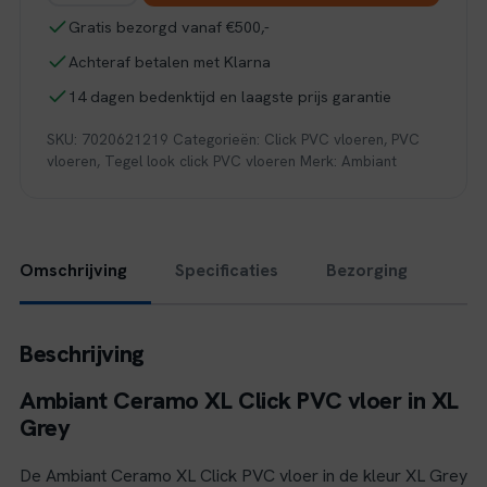
xl
Gratis bezorgd vanaf €500,-
click
Achteraf betalen met Klarna
SRC
grey
14 dagen bedenktijd en laagste prijs garantie
aantal
SKU:
7020621219
Categorieën:
Click PVC vloeren
,
PVC
vloeren
,
Tegel look click PVC vloeren
Merk:
Ambiant
Omschrijving
Specificaties
Bezorging
Beschrijving
Ambiant Ceramo XL Click PVC vloer in XL
Grey
De Ambiant Ceramo XL Click PVC vloer in de kleur XL Grey