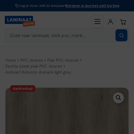
Naar
Leg je vloer zelf en bespaar!
Bereken je doe-het-zelf korting
inhoud
Home
PVC vloeren
Plak PVC vloeren
Rechte plank plak PVC vloeren
Ambiant Robusto dryback light grey
Aanbieding!