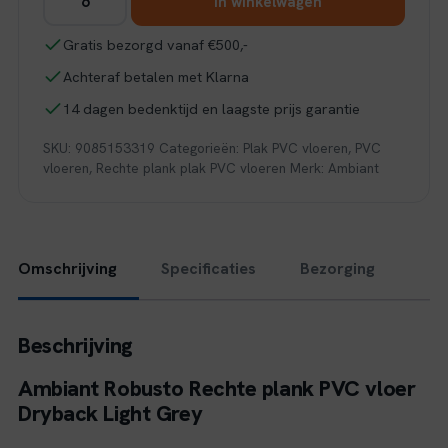
In winkelwagen
Robusto
dryback
Gratis bezorgd vanaf €500,-
light
Achteraf betalen met Klarna
grey
aantal
14 dagen bedenktijd en laagste prijs garantie
SKU:
9085153319
Categorieën:
Plak PVC vloeren
,
PVC
vloeren
,
Rechte plank plak PVC vloeren
Merk:
Ambiant
Omschrijving
Specificaties
Bezorging
Beschrijving
Ambiant Robusto Rechte plank PVC vloer
Dryback Light Grey