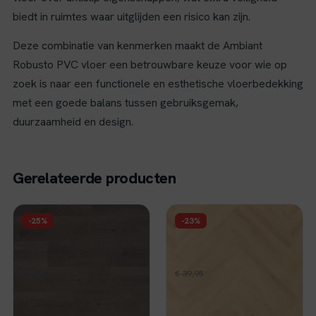
biedt in ruimtes waar uitglijden een risico kan zijn.
Deze combinatie van kenmerken maakt de Ambiant
Robusto PVC vloer een betrouwbare keuze voor wie op
zoek is naar een functionele en esthetische vloerbedekking
met een goede balans tussen gebruiksgemak,
duurzaamheid en design.
Gerelateerde producten
FLOER
FLOER
-25%
-23%
Floer Natuur Click
Floer Walvisgraat PVC
PVC - Madeira Mokka
- Cetus Crème
Oorspronkelijke
Huidige
Oorspronkelijke
Huidige
€
32,96
€
30,96
€
43,95
per m²
€
39,95
per m²
prijs
prijs
prijs
prijs
Op voorraad
Op voorraad
was:
is:
was:
is: