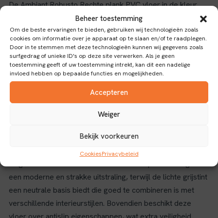
De Ambiant Robusto Rechte plank PVC vloer in de kleur
light grey biedt een duurzame en stijlvolle vloeroplossing
Beheer toestemming
voor diverse ruimtes. Met een slijtlaag van 0.55 mm is deze
Om de beste ervaringen te bieden, gebruiken wij technologieën zoals
cookies om informatie over je apparaat op te slaan en/of te raadplegen.
vloer bestand tegen intensief gebruik, waardoor hij
Door in te stemmen met deze technologieën kunnen wij gegevens zoals
geschikt is voor zowel woon- als commerciële
surfgedrag of unieke ID's op deze site verwerken. Als je geen
toestemming geeft of uw toestemming intrekt, kan dit een nadelige
toepassingen.
invloed hebben op bepaalde functies en mogelijkheden.
Kenmerken en eigenschappen
Accepteren
Het materiaal PVC zorgt voor een onderhoudsvriendelijke
Weiger
en waterbestendige vloer die eenvoudig schoon te houden
Bekijk voorkeuren
is. Dankzij het dryback type verlijming kan de vloer stevig
en duurzaam worden bevestigd, wat bijdraagt aan een
Cookies
Privacybeleid
lange levensduur en stabiliteit. De rechte plankvorm geeft
een moderne en strakke uitstraling, terwijl de lichte grijstint
een neutrale basis biedt die goed te combineren is met
verschillende interieurstijlen. Bovendien beschikt deze
vloer over antislip eigenschappen, wat extra veiligheid