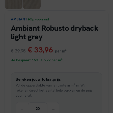
AMBIANT
Op voorraad
Ambiant Robusto dryback
light grey
Oorspronkelijke
Huidige
€
33,96
€
39,95
per m²
prijs
prijs
Je bespaart 15%:
€
5,99
per m²
was:
is:
Bereken jouw totaalprijs
€ 39,95.
€ 33,96.
Vul de oppervlakte van je ruimte in m² in. Wij
rekenen direct het aantal hele pakken en de prijs
voor je uit.
−
+