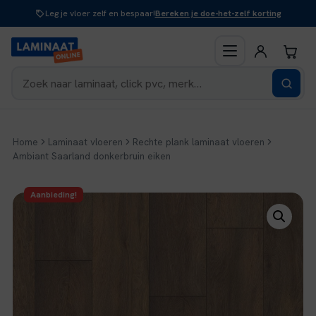
Naar
Leg je vloer zelf en bespaar!
Bereken je doe-het-zelf korting
inhoud
Home
Laminaat vloeren
Rechte plank laminaat vloeren
Ambiant Saarland donkerbruin eiken
Aanbieding!