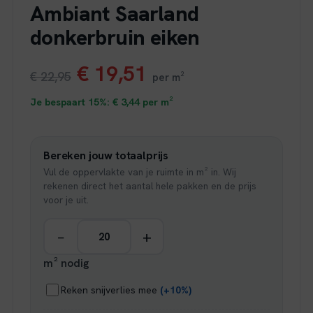
Ambiant Saarland
donkerbruin eiken
Oorspronkelijke
Huidige
€
19,51
€
22,95
per m²
prijs
prijs
Je bespaart 15%:
€
3,44
per m²
was:
is:
Bereken jouw totaalprijs
€ 22,95.
€ 19,51.
Vul de oppervlakte van je ruimte in m² in. Wij
rekenen direct het aantal hele pakken en de prijs
voor je uit.
−
+
m² nodig
Reken snijverlies mee
(+10%)