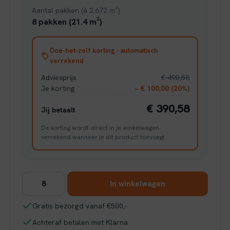
Aantal pakken (à 2.672 m²)
8 pakken (21.4 m²)
Doe-het-zelf korting · automatisch
verrekend
Adviesprijs
€ 490,58
Je korting
− € 100,00 (20%)
€ 390,58
Jij betaalt
De korting wordt direct in je winkelwagen
verrekend wanneer je dit product toevoegt.
Ambiant
In winkelwagen
Saarland
donkerbruin
Gratis bezorgd vanaf €500,-
eiken
Achteraf betalen met Klarna
aantal