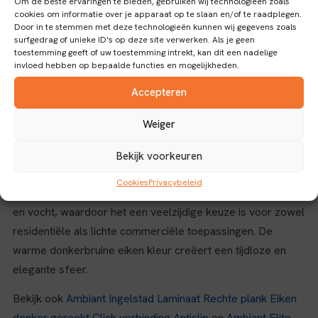
Om de beste ervaringen te bieden, gebruiken wij technologieën zoals
cookies om informatie over je apparaat op te slaan en/of te raadplegen.
woonkamers, keukens en badkamers. De rechte plank
Door in te stemmen met deze technologieën kunnen wij gegevens zoals
structuur accentueert de natuurlijke houtlook en zorgt voor
surfgedrag of unieke ID's op deze site verwerken. Als je geen
toestemming geeft of uw toestemming intrekt, kan dit een nadelige
een rustige, uniforme vloerafwerking.
invloed hebben op bepaalde functies en mogelijkheden.
Praktische kenmerken en toepassingen
Accepteren
Dankzij de click verbinding is de installatie eenvoudig en
Weiger
snel uit te voeren zonder lijm, wat het gebruiksgemak
verhoogt. De antislip eigenschap draagt bij aan de veiligheid
Bekijk voorkeuren
in huis, vooral in vochtige omgevingen. Dit laminaat is
Cookies
Privacybeleid
onderhoudsvriendelijk en bestand tegen dagelijks gebruik
en vocht, waardoor het een veelzijdige keuze is voor zowel
residentiële als lichte commerciële toepassingen. De
warme donkerbruine eiken kleur creëert een tijdloze en
elegante sfeer.
Bekijk ook
Ambiant Ingelstad Laminaat Rechte plank Eiken
donker gerookt Click verbinding Antislip
en
Ambiant Elite