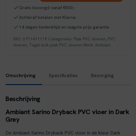
dryback
Gratis bezorgd vanaf €500,-
dark
Achteraf betalen met Klarna
grey
aantal
14 dagen bedenktijd en laagste prijs garantie
SKU:
6711411119
Categorieën:
Plak PVC vloeren
,
PVC
vloeren
,
Tegel look plak PVC vloeren
Merk:
Ambiant
Omschrijving
Specificaties
Bezorging
Beschrijving
Ambiant Sarino Dryback PVC vloer in Dark
Grey
De Ambiant Sarino Dryback PVC vloer in de kleur Dark