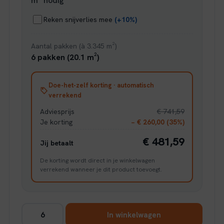
m² nodig
Reken snijverlies mee
(+10%)
Aantal pakken (à 3.345 m²)
6 pakken (20.1 m²)
Doe-het-zelf korting · automatisch
verrekend
Adviesprijs
€ 741,59
Je korting
− € 260,00 (35%)
€ 481,59
Jij betaalt
De korting wordt direct in je winkelwagen
verrekend wanneer je dit product toevoegt.
Ambiant
In winkelwagen
Sarino