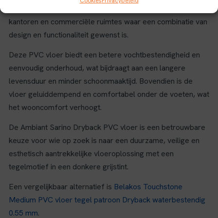
Cookies
Privacybeleid
deze vloer zijn onder andere woonkamers, keukens,
kantoren en commerciële ruimtes waar een combinatie van
design en functionaliteit gewenst is.
Deze PVC vloer biedt een betere vochtbestendigheid en
eenvoudig onderhoud, wat bijdraagt aan een langere
levensduur en minder schoonmaaktijd. Bovendien is de
vloer geluiddempend en comfortabel onder de voeten, wat
het wooncomfort verhoogt.
De Ambiant Sarino Dryback PVC vloer is een betrouwbare
keuze voor wie op zoek is naar een duurzame, veilige en
esthetisch aantrekkelijke vloeroplossing met een
tegelmotief in een donkere grijstint.
Een vergelijkbaar alternatief is
Belakos Touchstone
Medium PVC vloer tegel patroon Dryback waterbestendig
0.55 mm
.