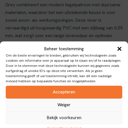
Grey combineert een modern tegelpatroon met duurzame
materialen, waardoor het een uitstekende keuze is voor
zowel woon- als werkomgevingen. Deze vloer is
vervaardigd uit hoogwaardig PVC met een slijtlaag van 0,55
mm, wat zorgt voor een lange levensduur en optimale
bescherming tegen slijtage.
Beheer toestemming
Dankzij het dryback-verbindingstype is de vloer eenvoudig
Om de beste ervaringen te bieden, gebruiken wij technologieën zoals
cookies om informatie over je apparaat op te slaan en/of te raadplegen.
te installeren en biedt het een stevige, stabiele ondergrond
Door in te stemmen met deze technologieën kunnen wij gegevens zoals
zonder dat er lijm nodig is. De donkere grijstint geeft een
surfgedrag of unieke ID's op deze site verwerken. Als je geen
toestemming geeft of uw toestemming intrekt, kan dit een nadelige
tijdloze en stijlvolle uitstraling die goed te combineren is
invloed hebben op bepaalde functies en mogelijkheden.
met diverse interieurstijlen.
Accepteren
Eigenschappen en toepassingen
Weiger
De antislipklasse 1 verhoogt de veiligheid, waardoor deze
vloer ook geschikt is voor ruimtes waar uitglijden
Bekijk voorkeuren
voorkomen moet worden. Praktische toepassingen van