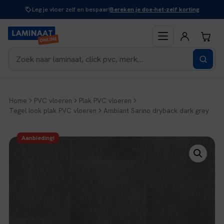
Naar
Leg je vloer zelf en bespaar!
Bereken je doe-het-zelf korting
inhoud
Home
PVC vloeren
Plak PVC vloeren
Tegel look plak PVC vloeren
Ambiant Sarino dryback dark grey
Aanbieding!