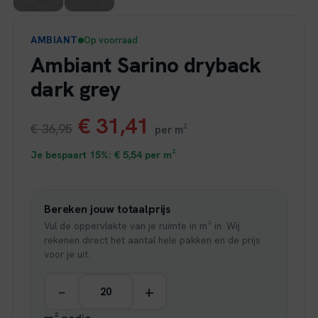
AMBIANT
Op voorraad
Ambiant Sarino dryback
dark grey
Oorspronkelijke
Huidige
€
31,41
€
36,95
per m²
prijs
prijs
Je bespaart 15%:
€
5,54
per m²
was:
is:
Bereken jouw totaalprijs
€ 36,95.
€ 31,41.
Vul de oppervlakte van je ruimte in m² in. Wij
rekenen direct het aantal hele pakken en de prijs
voor je uit.
−
+