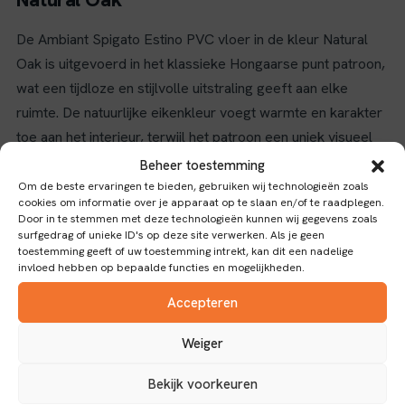
De Ambiant Spigato Estino PVC vloer in de kleur Natural
Oak is uitgevoerd in het klassieke Hongaarse punt patroon,
wat een tijdloze en stijlvolle uitstraling geeft aan elke
ruimte. De natuurlijke eikenkleur voegt warmte en karakter
toe aan het interieur, terwijl het patroon een uniek visueel
effect creëert dat traditionele elegantie combineert met
Beheer toestemming
moderne functionaliteit.
Om de beste ervaringen te bieden, gebruiken wij technologieën zoals
cookies om informatie over je apparaat op te slaan en/of te raadplegen.
Kenmerken en toepassingen
Door in te stemmen met deze technologieën kunnen wij gegevens zoals
surfgedrag of unieke ID's op deze site verwerken. Als je geen
toestemming geeft of uw toestemming intrekt, kan dit een nadelige
Deze Dryback vloer is voorzien van een slijtlaag van 0,55
invloed hebben op bepaalde functies en mogelijkheden.
mm, wat zorgt voor een goede bescherming tegen slijtage
Accepteren
en een lange levensduur. Het materiaal PVC maakt de vloer
duurzaam, onderhoudsvriendelijk en bestand tegen vocht,
Weiger
waardoor hij geschikt is voor diverse woon- en
werkruimtes. Dankzij de Dryback verbinding is de vloer
Bekijk voorkeuren