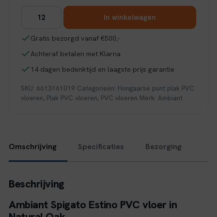
Ambiant
In winkelwagen
Spigato
Estino
Gratis bezorgd vanaf €500,-
hongaarse
Achteraf betalen met Klarna
punt
dryback
14 dagen bedenktijd en laagste prijs garantie
natural
SKU:
6613161019
Categorieën:
Hongaarse punt plak PVC
oak
vloeren
,
Plak PVC vloeren
,
PVC vloeren
Merk:
Ambiant
aantal
Omschrijving
Specificaties
Bezorging
Beschrijving
Ambiant Spigato Estino PVC vloer in
Natural Oak