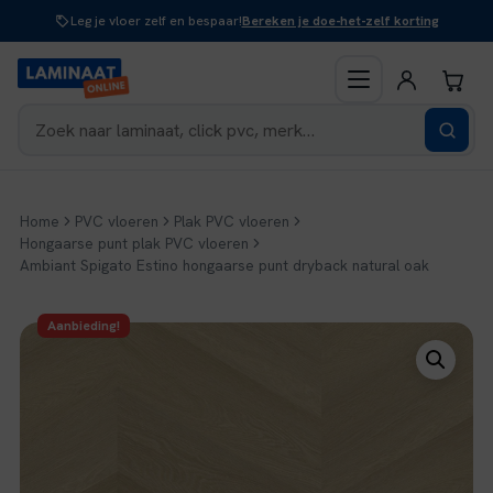
Naar
Leg je vloer zelf en bespaar!
Bereken je doe-het-zelf korting
inhoud
Home
PVC vloeren
Plak PVC vloeren
Hongaarse punt plak PVC vloeren
Ambiant Spigato Estino hongaarse punt dryback natural oak
Aanbieding!