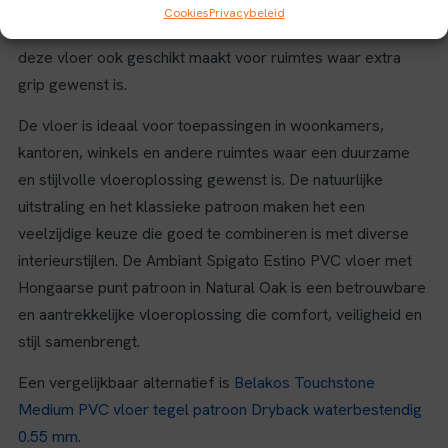
eenvoudig te leggen en stevig te bevestigen op de
Cookies
Privacybeleid
ondergrond. De antislipklasse 1 verhoogt de veiligheid, wat
deze vloer ook geschikt maakt voor ruimtes waar extra
grip gewenst is.
De vloer is ideaal voor toepassingen in woonkamers,
kantoren, winkels en andere ruimtes waar een duurzame
en stijlvolle vloeroplossing gewenst is. De natuurlijke
uitstraling en het klassieke patroon maken het een
veelzijdige keuze die goed te combineren is met diverse
interieurstijlen. De Ambiant Spigato Estino PVC vloer met
Hongaarse punt patroon in Natural Oak is een betrouwbare
en aantrekkelijke vloeroplossing die comfort, veiligheid en
stijl samenbrengt.
Een vergelijkbaar alternatief is
Belakos Touchstone
Medium PVC vloer tegel patroon Dryback waterbestendig
0.55 mm
.