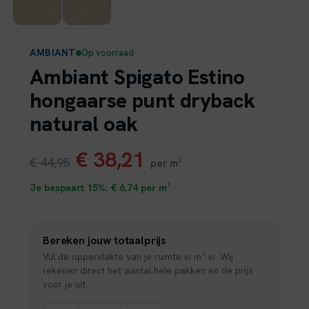
AMBIANT
Op voorraad
Ambiant Spigato Estino
hongaarse punt dryback
natural oak
Oorspronkelijke
Huidige
€
38,21
€
44,95
per m²
prijs
prijs
Je bespaart 15%:
€
6,74
per m²
was:
is:
Bereken jouw totaalprijs
€ 44,95.
€ 38,21.
Vul de oppervlakte van je ruimte in m² in. Wij
rekenen direct het aantal hele pakken en de prijs
voor je uit.