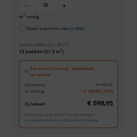
−
+
m² nodig
Reken snijverlies mee
(+10%)
Aantal pakken (à 1.75 m²)
12 pakken (21.0 m²)
Doe-het-zelf korting · automatisch
verrekend
Adviesprijs
€ 943,95
Je korting
− € 345,00 (37%)
€ 598,95
Jij betaalt
De korting wordt direct in je winkelwagen
verrekend wanneer je dit product toevoegt.