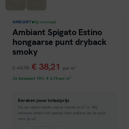
AMBIANT
Op voorraad
Ambiant Spigato Estino
hongaarse punt dryback
smoky
Oorspronkelijke
Huidige
€
38,21
€
44,95
per m²
prijs
prijs
Je bespaart 15%:
€
6,74
per m²
was:
is:
Bereken jouw totaalprijs
€ 44,95.
€ 38,21.
Vul de oppervlakte van je ruimte in m² in. Wij
rekenen direct het aantal hele pakken en de prijs
voor je uit.