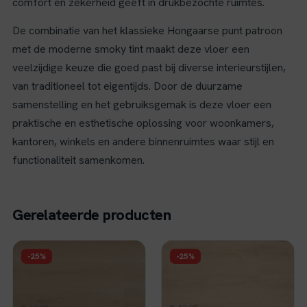
comfort en zekerheid geeft in drukbezochte ruimtes.
De combinatie van het klassieke Hongaarse punt patroon
met de moderne smoky tint maakt deze vloer een
veelzijdige keuze die goed past bij diverse interieurstijlen,
van traditioneel tot eigentijds. Door de duurzame
samenstelling en het gebruiksgemak is deze vloer een
praktische en esthetische oplossing voor woonkamers,
kantoren, winkels en andere binnenruimtes waar stijl en
functionaliteit samenkomen.
Gerelateerde producten
FLOER
FLOER
-25%
-25%
Floer Landhuis Click
Floer Landhuis Click
PVC - Lichtbruine Eik
PVC - Crème Eik
Oorspronkelijke
Huidige
Oorspronkelijke
Huidige