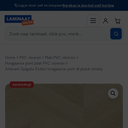
Naar
Leg je vloer zelf en bespaar!
Bereken je doe-het-zelf korting
inhoud
Home
PVC vloeren
Plak PVC vloeren
Hongaarse punt plak PVC vloeren
Ambiant Spigato Estino hongaarse punt dryback smoky
Aanbieding!