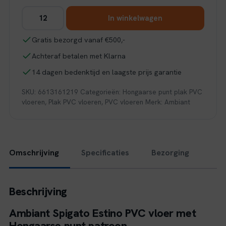
Ambiant
In winkelwagen
Spigato
Estino
Gratis bezorgd vanaf €500,-
hongaarse
Achteraf betalen met Klarna
punt
dryback
14 dagen bedenktijd en laagste prijs garantie
smoky
SKU:
6613161219
Categorieën:
Hongaarse punt plak PVC
aantal
vloeren
,
Plak PVC vloeren
,
PVC vloeren
Merk:
Ambiant
Omschrijving
Specificaties
Bezorging
Beschrijving
Ambiant Spigato Estino PVC vloer met
Hongaarse punt patroon