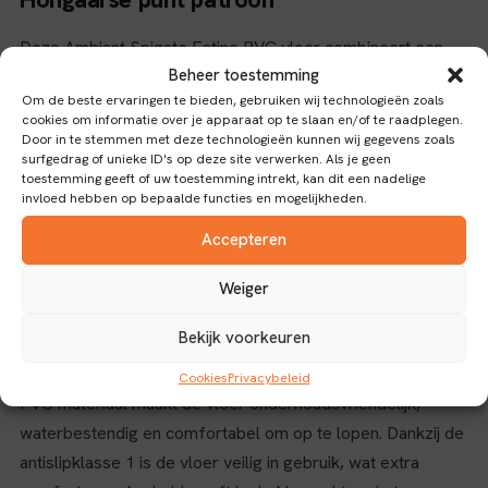
Deze Ambiant Spigato Estino PVC vloer combineert een
Beheer toestemming
stijlvolle Hongaarse punt patroon met een moderne smoky
Om de beste ervaringen te bieden, gebruiken wij technologieën zoals
kleur, wat zorgt voor een tijdloze en elegante uitstraling in
cookies om informatie over je apparaat op te slaan en/of te raadplegen.
elke ruimte. De vloer is uitgevoerd in Dryback uitvoering,
Door in te stemmen met deze technologieën kunnen wij gegevens zoals
surfgedrag of unieke ID's op deze site verwerken. Als je geen
wat betekent dat deze direct op de ondervloer wordt
toestemming geeft of uw toestemming intrekt, kan dit een nadelige
verlijmd, wat zorgt voor een stabiele en duurzame
invloed hebben op bepaalde functies en mogelijkheden.
installatie.
Accepteren
Eigenschappen en toepassingen
Weiger
Met een slijtlaag van 0.55 mm biedt deze vloer een goede
Bekijk voorkeuren
bescherming tegen slijtage, waardoor hij geschikt is voor
zowel woon- als lichte commerciële toepassingen. Het
Cookies
Privacybeleid
PVC materiaal maakt de vloer onderhoudsvriendelijk,
waterbestendig en comfortabel om op te lopen. Dankzij de
antislipklasse 1 is de vloer veilig in gebruik, wat extra