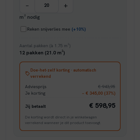
−
+
m² nodig
Reken snijverlies mee
(+10%)
Aantal pakken (à 1.75 m²)
12 pakken (21.0 m²)
Doe-het-zelf korting · automatisch
verrekend
Adviesprijs
€ 943,95
Je korting
− € 345,00 (37%)
€ 598,95
Jij betaalt
De korting wordt direct in je winkelwagen
verrekend wanneer je dit product toevoegt.