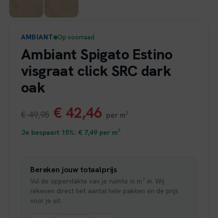
AMBIANT
Op voorraad
Ambiant Spigato Estino
visgraat click SRC dark
oak
Oorspronkelijke
Huidige
€
42,46
€
49,95
per m²
prijs
prijs
Je bespaart 15%:
€
7,49
per m²
was:
is:
Bereken jouw totaalprijs
€ 49,95.
€ 42,46.
Vul de oppervlakte van je ruimte in m² in. Wij
rekenen direct het aantal hele pakken en de prijs
voor je uit.