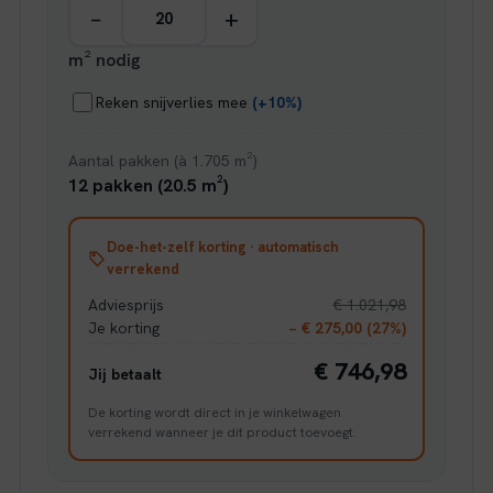
−
+
m² nodig
Reken snijverlies mee
(+10%)
Aantal pakken (à 1.705 m²)
12 pakken (20.5 m²)
Doe-het-zelf korting · automatisch
verrekend
Adviesprijs
€ 1.021,98
Je korting
− € 275,00 (27%)
€ 746,98
Jij betaalt
De korting wordt direct in je winkelwagen
verrekend wanneer je dit product toevoegt.