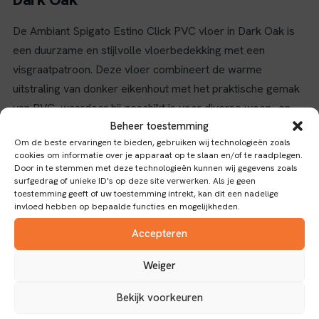
De Ambiant Spigato Estino Click PVC vloer in Dark Oak is
een duurzame en stijlvolle vloerbedekking met een
visgraatpatroon. Deze vloer combineert de warme
uitstraling van donker eikenhout met het praktische gemak
van PVC, waardoor hij geschikt is voor diverse woon- en
Beheer toestemming
werkruimtes.
Om de beste ervaringen te bieden, gebruiken wij technologieën zoals
Eigenschappen en gebruiksgemak
cookies om informatie over je apparaat op te slaan en/of te raadplegen.
Door in te stemmen met deze technologieën kunnen wij gegevens zoals
surfgedrag of unieke ID's op deze site verwerken. Als je geen
Dankzij het click-systeem is de installatie eenvoudig en
toestemming geeft of uw toestemming intrekt, kan dit een nadelige
snel, zonder lijm of speciaal gereedschap. De slijtlaag van
invloed hebben op bepaalde functies en mogelijkheden.
0,55 mm zorgt voor een goede bescherming tegen slijtage,
Accepteren
waardoor de vloer lang mooi blijft, zelfs bij intensief
gebruik. Bovendien is de vloer voorzien van een
Weiger
antisliplaag, wat extra veiligheid biedt in ruimtes waar
Bekijk voorkeuren
uitglijden een risico kan zijn.