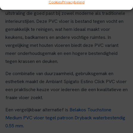
Cookies
Privacybeleid
Het visgraatpatroon geeft een klassieke en elegante
uitstraling die goed past bij zowel moderne als traditionele
interieurstijlen. Deze PVC vloer is bestand tegen vocht en
gemakkelijk te reinigen, wat hem ideaal maakt voor
keukens, badkamers en andere vochtige ruimtes. In
vergelijking met houten vloeren biedt deze PVC variant
meer onderhoudsgemak en een hogere bestendigheid
tegen krassen en deuken.
De combinatie van duurzaamheid, gebruiksgemak en
esthetiek maakt de Ambiant Spigato Estino Click PVC vloer
een praktische keuze voor iedereen die een kwalitatieve en
fraaie vloer zoekt.
Een vergelijkbaar alternatief is
Belakos Touchstone
Medium PVC vloer tegel patroon Dryback waterbestendig
0.55 mm
.