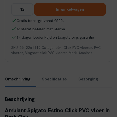
Ambiant
In winkelwagen
Spigato
Estino
Gratis bezorgd vanaf €500,-
visgraat
Achteraf betalen met Klarna
click
SRC
14 dagen bedenktijd en laagste prijs garantie
dark
SKU:
6612261119
Categorieën:
Click PVC vloeren
,
PVC
oak
vloeren
,
Visgraat click PVC vloeren
Merk:
Ambiant
aantal
Omschrijving
Specificaties
Bezorging
Beschrijving
Ambiant Spigato Estino Click PVC vloer in
Dark Oak