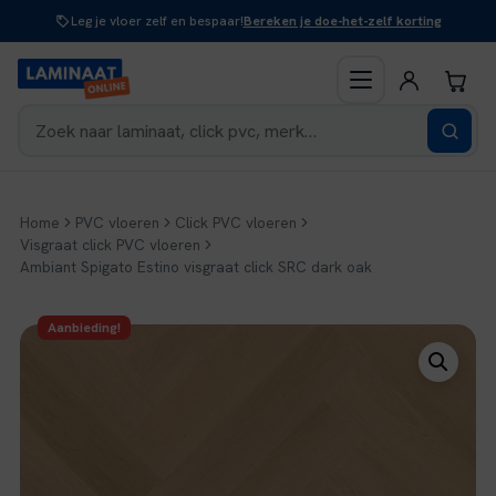
Naar
Leg je vloer zelf en bespaar!
Bereken je doe-het-zelf korting
inhoud
Home
PVC vloeren
Click PVC vloeren
Visgraat click PVC vloeren
Ambiant Spigato Estino visgraat click SRC dark oak
Aanbieding!