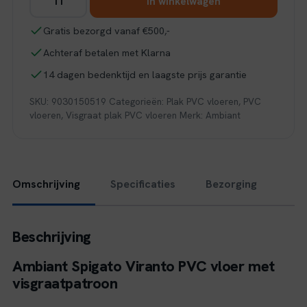
In winkelwagen
Spigato
Viranto
Gratis bezorgd vanaf €500,-
visgraat
Achteraf betalen met Klarna
dryback
smoky
14 dagen bedenktijd en laagste prijs garantie
aantal
SKU:
9030150519
Categorieën:
Plak PVC vloeren
,
PVC
vloeren
,
Visgraat plak PVC vloeren
Merk:
Ambiant
Omschrijving
Specificaties
Bezorging
Beschrijving
Ambiant Spigato Viranto PVC vloer met
visgraatpatroon