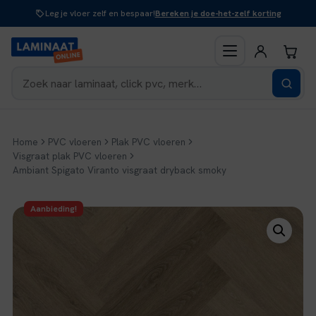
Naar
Leg je vloer zelf en bespaar!
Bereken je doe-het-zelf korting
inhoud
Home
PVC vloeren
Plak PVC vloeren
Visgraat plak PVC vloeren
Ambiant Spigato Viranto visgraat dryback smoky
Aanbieding!