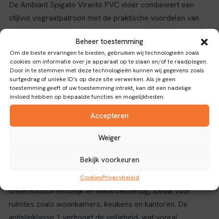
De Ambiant Spigato Viranto PVC vloer combineert een
stijlvol visgraatpatroon met de praktische voordelen van
een dryback vloerbedekking. Uitgevoerd in de kleur smoky,
Beheer toestemming
biedt deze vloer een moderne en sfeervolle uitstraling die
Om de beste ervaringen te bieden, gebruiken wij technologieën zoals
zich uitstekend leent voor diverse interieurstijlen, van
cookies om informatie over je apparaat op te slaan en/of te raadplegen.
klassiek tot eigentijds.
Door in te stemmen met deze technologieën kunnen wij gegevens zoals
surfgedrag of unieke ID's op deze site verwerken. Als je geen
Duurzaamheid en gebruiksgemak
toestemming geeft of uw toestemming intrekt, kan dit een nadelige
invloed hebben op bepaalde functies en mogelijkheden.
De slijtlaag van 0,55 mm zorgt voor een duurzame
Accepteren
bescherming tegen slijtage, waardoor de vloer geschikt is
Weiger
voor zowel residentieel als licht commercieel gebruik.
Dankzij het dryback systeem kan de vloer eenvoudig
Bekijk voorkeuren
worden verlijmd, wat zorgt voor een stabiele en langdurige
plaatsing. Het PVC materiaal maakt de vloer
Cookies
Privacybeleid
onderhoudsvriendelijk en waterbestendig, ideaal voor
ruimtes zoals woonkamers, keukens en kantoren. De
antislipklasse 1 verhoogt de veiligheid, wat vooral