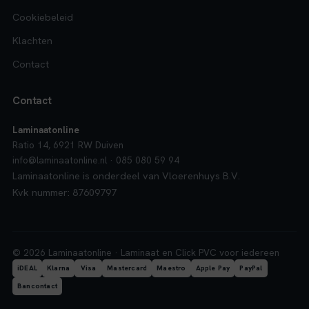
Cookiebeleid
Klachten
Contact
Contact
Laminaatonline
Ratio 14, 6921 RW Duiven
info@laminaatonline.nl · 085 080 59 94
Laminaatonline is onderdeel van Vloerenhuys B.V.
Kvk nummer: 87609797
© 2026 Laminaatonline · Laminaat en Click PVC voor iedereen
iDEAL
Klarna
Visa
Mastercard
Maestro
Apple Pay
PayPal
Bancontact