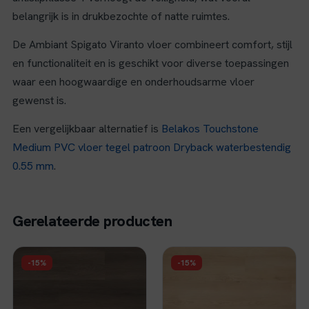
belangrijk is in drukbezochte of natte ruimtes.
De Ambiant Spigato Viranto vloer combineert comfort, stijl
en functionaliteit en is geschikt voor diverse toepassingen
waar een hoogwaardige en onderhoudsarme vloer
gewenst is.
Een vergelijkbaar alternatief is
Belakos Touchstone
Medium PVC vloer tegel patroon Dryback waterbestendig
0.55 mm
.
Gerelateerde producten
FLOER
FLOER
-15%
-15%
Floer Landhuis Click
Floer Natuur Click
PVC - Donkere Eik
PVC - Berner Bruin