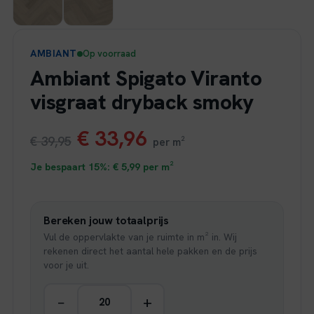
AMBIANT
Op voorraad
Ambiant Spigato Viranto
visgraat dryback smoky
Oorspronkelijke
Huidige
€
33,96
€
39,95
per m²
prijs
prijs
Je bespaart 15%:
€
5,99
per m²
was:
is:
Bereken jouw totaalprijs
€ 39,95.
€ 33,96.
Vul de oppervlakte van je ruimte in m² in. Wij
rekenen direct het aantal hele pakken en de prijs
voor je uit.
−
+