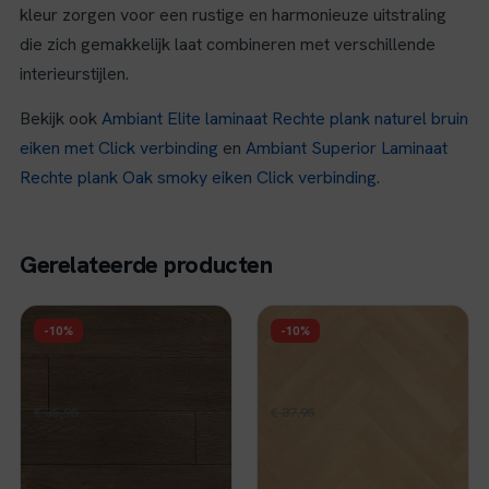
kleur zorgen voor een rustige en harmonieuze uitstraling
die zich gemakkelijk laat combineren met verschillende
interieurstijlen.
Bekijk ook
Ambiant Elite laminaat Rechte plank naturel bruin
eiken met Click verbinding
en
Ambiant Superior Laminaat
Rechte plank Oak smoky eiken Click verbinding
.
Gerelateerde producten
FLOER
FLOER
-10%
-10%
Floer Hybride
Floer Hybride
Laminaat Authentiek -
Laminaat Walvisgraat
Zwart Geolied
- Omura Onbehandeld
Oorspronkelijke
Huidige
Oorspronkelijke
Huidige
€
32,36
€
34,16
€
35,95
per m²
€
37,95
per m²
prijs
prijs
prijs
prijs
Op voorraad
Op voorraad
was:
is:
was:
is:
€ 35,95.
€ 32,36.
€ 37,95.
€ 34,16.