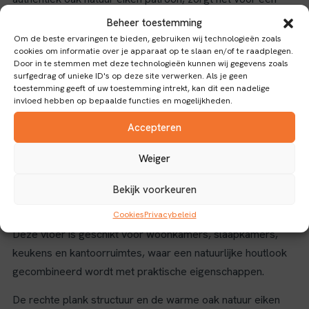
tijdloze en natuurlijke sfeer in elke ruimte.
Beheer toestemming
Om de beste ervaringen te bieden, gebruiken wij technologieën zoals
Eigenschappen en toepassingen
cookies om informatie over je apparaat op te slaan en/of te raadplegen.
Door in te stemmen met deze technologieën kunnen wij gegevens zoals
Dankzij de click-verbinding is de vloer eenvoudig en snel te
surfgedrag of unieke ID's op deze site verwerken. Als je geen
toestemming geeft of uw toestemming intrekt, kan dit een nadelige
leggen zonder lijm, wat het installatieproces vereenvoudigt
invloed hebben op bepaalde functies en mogelijkheden.
en geschikt maakt voor zowel doe-het-zelvers als
Accepteren
professionals. De antisliplaag verhoogt de veiligheid, ideaal
voor huishoudens met kinderen, ouderen of ruimtes waar
Weiger
extra grip gewenst is.
Bekijk voorkeuren
Laminaat biedt een onderhoudsvriendelijke oplossing die
bestand is tegen dagelijkse slijtage, vlekken en krassen.
Cookies
Privacybeleid
Deze vloer is geschikt voor woonkamers, slaapkamers,
keukens en kantoorruimtes, waar een natuurlijke houtlook
gecombineerd wordt met praktische eigenschappen.
De rechte plank structuur en de warme oak natuur eiken