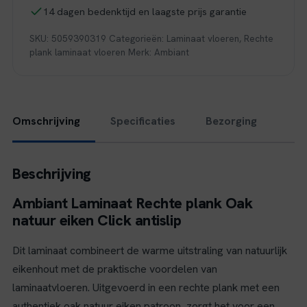
aantal
14 dagen bedenktijd en laagste prijs garantie
SKU:
5059390319
Categorieën:
Laminaat vloeren
,
Rechte
plank laminaat vloeren
Merk:
Ambiant
Omschrijving
Specificaties
Bezorging
Beschrijving
Ambiant Laminaat Rechte plank Oak
natuur eiken Click antislip
Dit laminaat combineert de warme uitstraling van natuurlijk
eikenhout met de praktische voordelen van
laminaatvloeren. Uitgevoerd in een rechte plank met een
authentiek oak natuur eiken patroon, zorgt het voor een