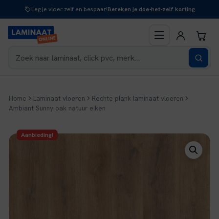
Naar
Leg je vloer zelf en bespaar!
Bereken je doe-het-zelf korting
inhoud
Home
Laminaat vloeren
Rechte plank laminaat vloeren
Ambiant Sunny oak natuur eiken
Aanbieding!