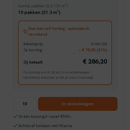
Aantal pakken (à 2.131 m²)
10 pakken (21.3 m²)
Doe-het-zelf korting · automatisch
verrekend
Adviesprijs
€ 361,20
Je korting
− € 75,00 (21%)
€ 286,20
Jij betaalt
De korting wordt direct in je winkelwagen
verrekend wanneer je dit product toevoegt.
Ambiant
In winkelwagen
Sunny
oak
Gratis bezorgd vanaf €500,-
natuur
Achteraf betalen met Klarna
eiken