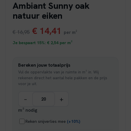
Ambiant Sunny oak
natuur eiken
Oorspronkelijke
Huidige
€
14,41
€
16,95
per m²
prijs
prijs
Je bespaart 15%:
€
2,54
per m²
was:
is:
Bereken jouw totaalprijs
€ 16,95.
€ 14,41.
Vul de oppervlakte van je ruimte in m² in. Wij
rekenen direct het aantal hele pakken en de prijs
voor je uit.
−
+
m² nodig
Reken snijverlies mee
(+10%)