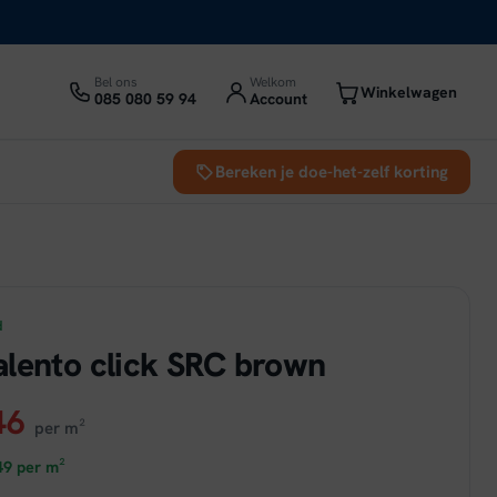
Bel ons
Welkom
Winkelwagen
085 080 59 94
Account
Bereken je doe-het-zelf korting
d
lento click SRC brown
ronkelijke
Huidige
46
per m²
prijs
49
per m²