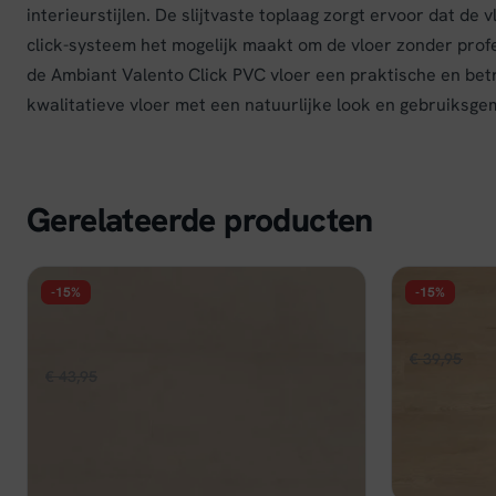
interieurstijlen. De slijtvaste toplaag zorgt ervoor dat de v
click-systeem het mogelijk maakt om de vloer zonder pro
de Ambiant Valento Click PVC vloer een praktische en be
kwalitatieve vloer met een natuurlijke look en gebruiksge
Gerelateerde producten
-15%
-15%
FLOER
FLOER
Floer Tegel Click PVC - Betonlook
Floer Natu
Beige
Oors
€
39,95
€
33
Oorspronkelijke
Huidige
€
43,95
€
37,36
per m²
prijs
prijs
prijs
Op voorraa
was:
Op voorraad
was:
is:
€ 39
€ 43,95.
€ 37,36.
Beki
Bekijk
In winkelwagen