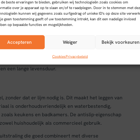
de beste ervaringen te bieden, gebruiken wij technologieën zoals cookies om
ormatie over je apparaat op te slaan en/of te raadplegen. Door in te stemmen met de
hnologieën kunnen wij gegevens zoals surfgedrag of unieke ID's op deze site verwerk
 je geen toestemming geeft of uw toestemming intrekt, kan dit een nadelige invloed
r Rechte plank Brown 0.55 mm
ben op bepaalde functies en mogelijkheden.
Accepteren
Weiger
Bekijk voorkeuren
een duurzame en gebruiksvriendelijke vloeroplossing
Cookies
Privacybeleid
vloer bestaat uit rechte planken met een slijtlaag van
 en een lange levensduur.
l, zonder dat er lijm nodig is. Dit maakt het leggen van
iaal is onderhoudsvriendelijk en waterbestendig,
s, zoals keukens en badkamers. De antislip-eigenschap
 zowel huishoudelijk als commercieel gebruik.
uitstraling die goed combineert met diverse