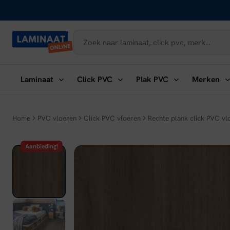
Naar
inhoud
Submenu
Submenu
Submenu
Su
Laminaat
Click PVC
Plak PVC
Merken
openen:
openen:
openen:
ope
Laminaat
Click
Plak
Me
PVC
PVC
Home
PVC vloeren
Click PVC vloeren
Rechte plank click PVC vl
Aanbieding!