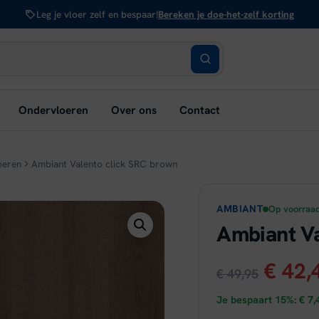
Leg je vloer zelf en bespaar!
Bereken je doe-het-zelf korting
bmenu
Ondervloeren
Over ons
Contact
nen:
rken
oeren
Ambiant Valento click SRC brown
AMBIANT
Op voorraa
Ambiant Va
Oorsp
€
42,
€
49,95
prijs
Je bespaart 15%:
€
7,