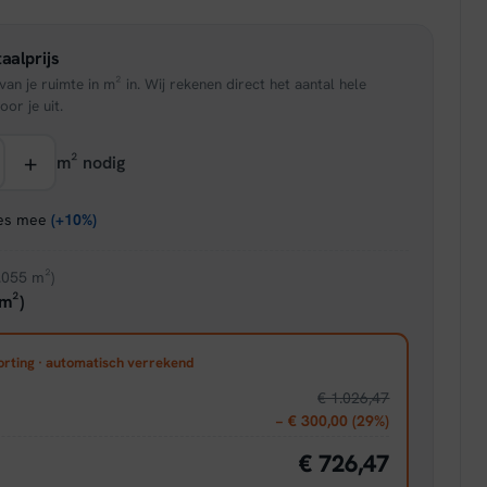
is:
aalprijs
95.
€ 42,46.
an je ruimte in m² in. Wij rekenen direct het aantal hele
oor je uit.
+
m² nodig
ies mee
(+10%)
.055 m²)
m²)
orting · automatisch verrekend
€ 1.026,47
− € 300,00 (29%)
€ 726,47