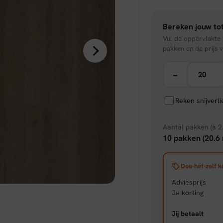
was:
Bereken jouw tot
€ 49,
Vul de oppervlakte v
pakken en de prijs v
−
Reken snijverl
Aantal pakken (à 2
10 pakken (20.6 
Doe-het-zelf k
Adviesprijs
Je korting
Jij betaalt