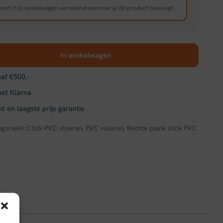
rect in je winkelwagen verrekend wanneer je dit product toevoegt.
In winkelwagen
af €500,-
met Klarna
d en laagste prijs garantie
egorieën:
Click PVC vloeren
,
PVC vloeren
,
Rechte plank click PVC