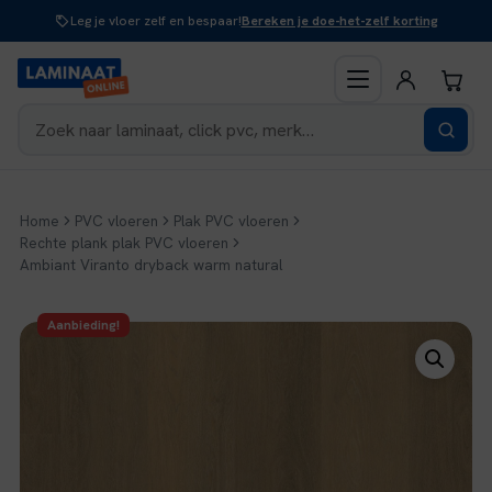
Naar
Leg je vloer zelf en bespaar!
Bereken je doe-het-zelf korting
inhoud
Home
PVC vloeren
Plak PVC vloeren
Rechte plank plak PVC vloeren
Ambiant Viranto dryback warm natural
Aanbieding!