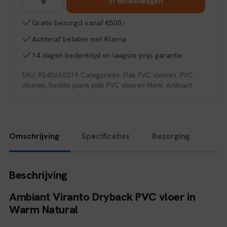
In winkelwagen
Viranto
dryback
Gratis bezorgd vanaf €500,-
warm
Achteraf betalen met Klarna
natural
aantal
14 dagen bedenktijd en laagste prijs garantie
SKU:
9040650319
Categorieën:
Plak PVC vloeren
,
PVC
vloeren
,
Rechte plank plak PVC vloeren
Merk:
Ambiant
Omschrijving
Specificaties
Bezorging
Beschrijving
Ambiant Viranto Dryback PVC vloer in
Warm Natural