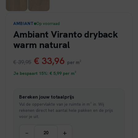
AMBIANT
Op voorraad
Ambiant Viranto dryback
warm natural
Oorspronkelijke
Huidige
€
33,96
€
39,95
per m²
prijs
prijs
Je bespaart 15%:
€
5,99
per m²
was:
is:
Bereken jouw totaalprijs
€ 39,95.
€ 33,96.
Vul de oppervlakte van je ruimte in m² in. Wij
rekenen direct het aantal hele pakken en de prijs
voor je uit.
−
+