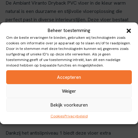
De Ambiant Viranto Dryback PVC vloer in de kleur warm
natural is een duurzame en stijlvolle vloeroplossing die
perfect past in diverse interieurstijlen. Deze vloer bestaat
uit rechte planken die een natuurlijke en warme uitstraling
Beheer toestemming
geven, ideaal voor woon- en werkruimtes waar comfort en
Om de beste ervaringen te bieden, gebruiken wij technologieën zoals
cookies om informatie over je apparaat op te slaan en/of te raadplegen.
design samenkomen.
Door in te stemmen met deze technologieën kunnen wij gegevens zoals
surfgedrag of unieke ID's op deze site verwerken. Als je geen
Kenmerken en voordelen
toestemming geeft of uw toestemming intrekt, kan dit een nadelige
invloed hebben op bepaalde functies en mogelijkheden.
Met een slijtlaag van 0.55 mm biedt deze PVC vloer een
Accepteren
uitstekende bescherming tegen slijtage, waardoor hij
geschikt is voor intensief gebruik in zowel residentiële als
Weiger
commerciële omgevingen. Het dryback type verlijming
zorgt voor een stevige en duurzame bevestiging op de
Bekijk voorkeuren
ondergrond, wat bijdraagt aan de stabiliteit en levensduur
Cookies
Privacybeleid
van de vloer.
Dankzij het antislipniveau 1 biedt deze vloer extra