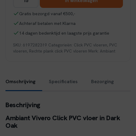
In winkelwagen
Vivero
click
Gratis bezorgd vanaf €500,-
SRC
Achteraf betalen met Klarna
dark
oak
14 dagen bedenktijd en laagste prijs garantie
aantal
SKU:
6197282319
Categorieën:
Click PVC vloeren
,
PVC
vloeren
,
Rechte plank click PVC vloeren
Merk:
Ambiant
Omschrijving
Specificaties
Bezorging
Beschrijving
Ambiant Vivero Click PVC vloer in Dark
Oak