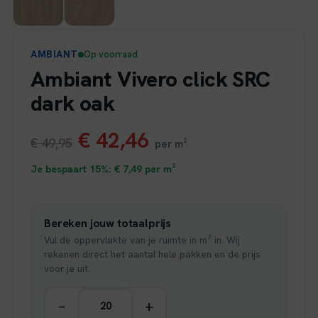
AMBIANT
Op voorraad
Ambiant Vivero click SRC
dark oak
Oorspronkelijke
Huidige
€
42,46
€
49,95
per m²
prijs
prijs
Je bespaart 15%:
€
7,49
per m²
was:
is:
Bereken jouw totaalprijs
€ 49,95.
€ 42,46.
Vul de oppervlakte van je ruimte in m² in. Wij
rekenen direct het aantal hele pakken en de prijs
voor je uit.
−
+