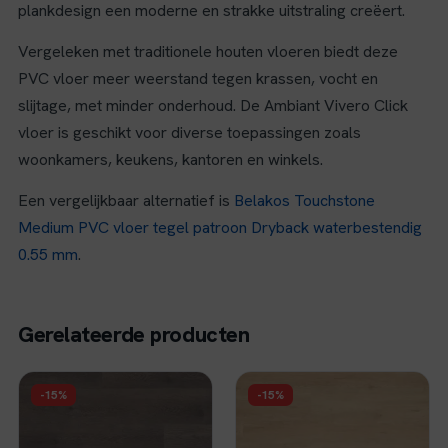
plankdesign een moderne en strakke uitstraling creëert.
Vergeleken met traditionele houten vloeren biedt deze
PVC vloer meer weerstand tegen krassen, vocht en
slijtage, met minder onderhoud. De Ambiant Vivero Click
vloer is geschikt voor diverse toepassingen zoals
woonkamers, keukens, kantoren en winkels.
Een vergelijkbaar alternatief is
Belakos Touchstone
Medium PVC vloer tegel patroon Dryback waterbestendig
0.55 mm
.
Gerelateerde producten
FLOER
FLOER
-15%
-15%
Floer Natuur PVC -
Floer Natuur PVC -
Madeira Mokka
Garda Grijsbeige