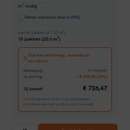
m² nodig
Reken snijverlies mee
(+10%)
Aantal pakken (à 1.37 m²)
15 pakken (20.6 m²)
Doe-het-zelf korting · automatisch
verrekend
Adviesprijs
€ 1.026,47
Je korting
− € 300,00 (29%)
€ 726,47
Jij betaalt
De korting wordt direct in je winkelwagen
verrekend wanneer je dit product toevoegt.
Ambiant