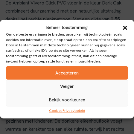
De Ambiant Vivero Click PVC vloer in de kleur Dark Oak
combineert duurzaamheid met een natuurlijke uitstraling
dankzij het rechte plankpatroon. Met een dikte van 0,55
mm biedt deze vloer een stevige en betrouwbare toplaag
Beheer toestemming
die bestand is tegen dagelijks gebruik.
Om de beste ervaringen te bieden, gebruiken wij technologieën zoals
cookies om informatie over je apparaat op te slaan en/of te raadplegen.
Door in te stemmen met deze technologieën kunnen wij gegevens zoals
Het PVC-materiaal zorgt voor een onderhoudsvriendelijke
surfgedrag of unieke ID's op deze site verwerken. Als je geen
en waterbestendige vloer, ideaal voor zowel woon- als
toestemming geeft of uw toestemming intrekt, kan dit een nadelige
invloed hebben op bepaalde functies en mogelijkheden.
commerciële ruimtes. Dankzij het innovatieve click-systeem
is de installatie eenvoudig en snel, zonder lijm of speciaal
Accepteren
gereedschap.
Weiger
Eigenschappen en toepassingen
Bekijk voorkeuren
De antislip-eigenschap verhoogt de veiligheid, waardoor
Cookies
Privacybeleid
deze vloer geschikt is voor drukbezochte gebieden en
gezinnen met kinderen. De donkere eikenhoutlook voegt
warmte en karakter toe aan elke ruimte, terwijl het rechte