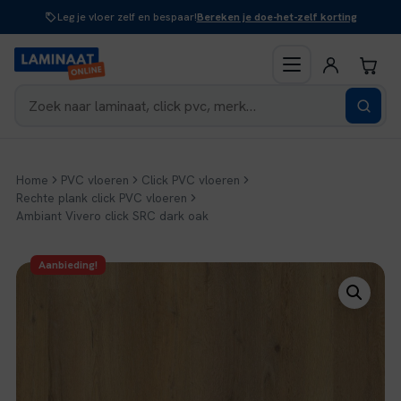
Naar
Leg je vloer zelf en bespaar!
Bereken je doe-het-zelf korting
inhoud
Home
PVC vloeren
Click PVC vloeren
Rechte plank click PVC vloeren
Ambiant Vivero click SRC dark oak
Aanbieding!