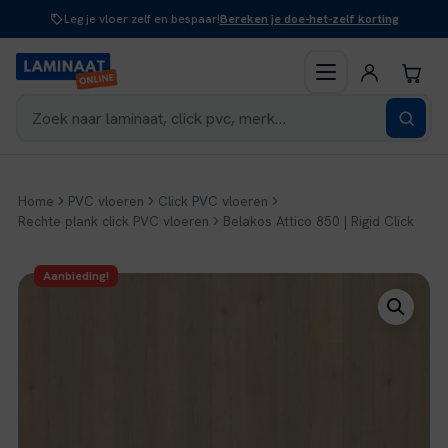
Naar
Leg je vloer zelf en bespaar!
Bereken je doe-het-zelf korting
inhoud
Home
PVC vloeren
Click PVC vloeren
Rechte plank click PVC vloeren
Belakos Attico 850 | Rigid Click
Aanbieding!