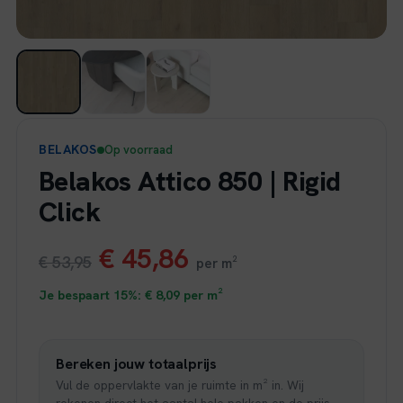
BELAKOS
Op voorraad
Belakos Attico 850 | Rigid
Click
Oorspronkelijke
Huidige
€
45,86
€
53,95
per m²
prijs
prijs
Je bespaart 15%:
€
8,09
per m²
was:
is:
Bereken jouw totaalprijs
€ 53,95.
€ 45,86.
Vul de oppervlakte van je ruimte in m² in. Wij