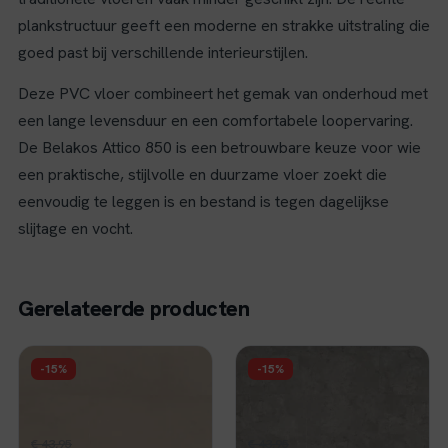
plankstructuur geeft een moderne en strakke uitstraling die
goed past bij verschillende interieurstijlen.
Deze PVC vloer combineert het gemak van onderhoud met
een lange levensduur en een comfortabele loopervaring.
De Belakos Attico 850 is een betrouwbare keuze voor wie
een praktische, stijlvolle en duurzame vloer zoekt die
eenvoudig te leggen is en bestand is tegen dagelijkse
slijtage en vocht.
Gerelateerde producten
FLOER
FLOER
-15%
-15%
Floer Tegel Click PVC
Floer Tegel Click PVC
- Betonlook Beige
- Betonlook Grijs
Oorspronkelijke
Huidige
Oorspronkelijke
Huidige
€
37,36
€
37,36
€
43,95
per m²
€
43,95
per m²