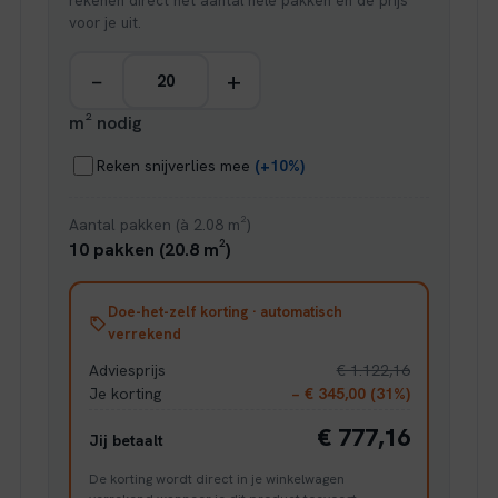
rekenen direct het aantal hele pakken en de prijs
voor je uit.
−
+
m² nodig
Reken snijverlies mee
(+10%)
Aantal pakken (à 2.08 m²)
10 pakken (20.8 m²)
Doe-het-zelf korting · automatisch
verrekend
Adviesprijs
€ 1.122,16
Je korting
− € 345,00 (31%)
€ 777,16
Jij betaalt
De korting wordt direct in je winkelwagen