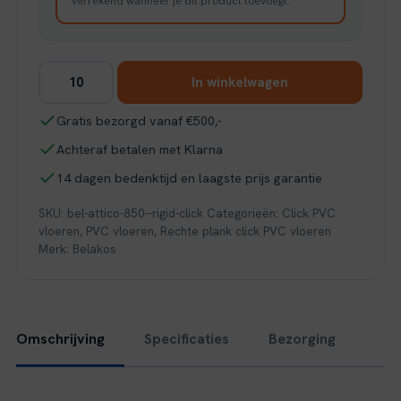
verrekend wanneer je dit product toevoegt.
Belakos
In winkelwagen
Attico
850
Gratis bezorgd vanaf €500,-
|
Achteraf betalen met Klarna
Rigid
Click
14 dagen bedenktijd en laagste prijs garantie
aantal
SKU:
bel-attico-850--rigid-click
Categorieën:
Click PVC
vloeren
,
PVC vloeren
,
Rechte plank click PVC vloeren
Merk:
Belakos
Omschrijving
Specificaties
Bezorging