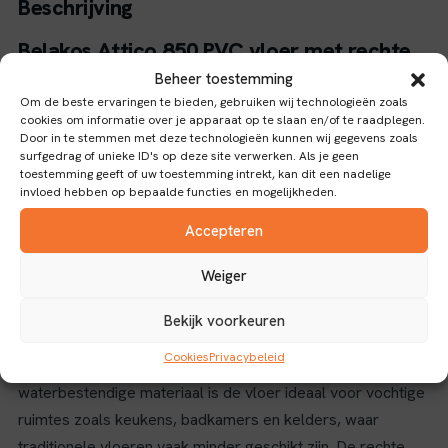
Beschrijving
Belakos Attico 850 PVC vloer met rechte
plank en Click verbinding
Beheer toestemming
Om de beste ervaringen te bieden, gebruiken wij technologieën zoals
De Belakos Attico 850 PVC vloer biedt een duurzame en
cookies om informatie over je apparaat op te slaan en/of te raadplegen.
Door in te stemmen met deze technologieën kunnen wij gegevens zoals
waterbestendige vloeroplossing voor diverse ruimtes. Met
surfgedrag of unieke ID's op deze site verwerken. Als je geen
een slijtlaag van 0,55 mm is deze vloer bestand tegen
toestemming geeft of uw toestemming intrekt, kan dit een nadelige
invloed hebben op bepaalde functies en mogelijkheden.
intensief gebruik, waardoor hij geschikt is voor zowel
woon- als commerciële omgevingen.
Accepteren
Eigenschappen en voordelen
Weiger
Het Rigid Click-systeem zorgt voor een eenvoudige en
Bekijk voorkeuren
snelle installatie zonder lijm, wat het gebruiksgemak
Cookies
Privacybeleid
verhoogt en installatiekosten verlaagt. Dankzij het
waterbestendige materiaal is de vloer ideaal voor vochtige
ruimtes zoals keukens, badkamers en kelders, waar
traditionele vloeren vaak minder geschikt zijn. De rechte