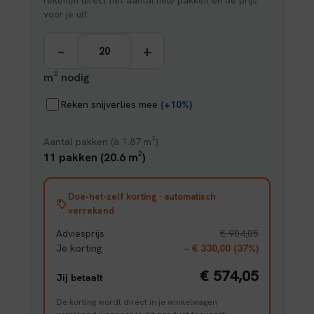
rekenen direct het aantal hele pakken en de prijs
voor je uit.
−
+
m² nodig
Reken snijverlies mee
(+10%)
Aantal pakken (à 1.87 m²)
11 pakken (20.6 m²)
Doe-het-zelf korting · automatisch
verrekend
Adviesprijs
€ 904,05
Je korting
− € 330,00 (37%)
€ 574,05
Jij betaalt
De korting wordt direct in je winkelwagen