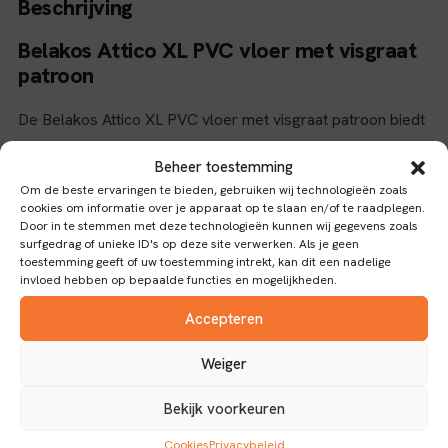
Beschrijving
Belakos Attico XL PVC vloer met visgraat
patroon
De Belakos Attico XL PVC vloer met visgraat patroon biedt
een stijlvolle en duurzame vloeroplossing voor diverse
Beheer toestemming
ruimtes. Met een oppervlakte van 1,87 m² per pakket is
Om de beste ervaringen te bieden, gebruiken wij technologieën zoals
deze vloer ideaal voor middelgrote tot grote projecten. Het
cookies om informatie over je apparaat op te slaan en/of te raadplegen.
visgraat patroon geeft een klassieke en elegante uitstraling
Door in te stemmen met deze technologieën kunnen wij gegevens zoals
surfgedrag of unieke ID's op deze site verwerken. Als je geen
die goed past in zowel moderne als traditionele interieurs.
toestemming geeft of uw toestemming intrekt, kan dit een nadelige
invloed hebben op bepaalde functies en mogelijkheden.
Eigenschappen en toepassingen
Accepteren
Gemaakt van hoogwaardig PVC, combineert deze vloer
Weiger
duurzaamheid met onderhoudsgemak. Dankzij de dryback
verbinding is de vloer eenvoudig te leggen en stevig te
Bekijk voorkeuren
bevestigen op de ondergrond. De waterbestendige
eigenschappen maken deze vloer geschikt voor vochtige
Cookies
Privacybeleid