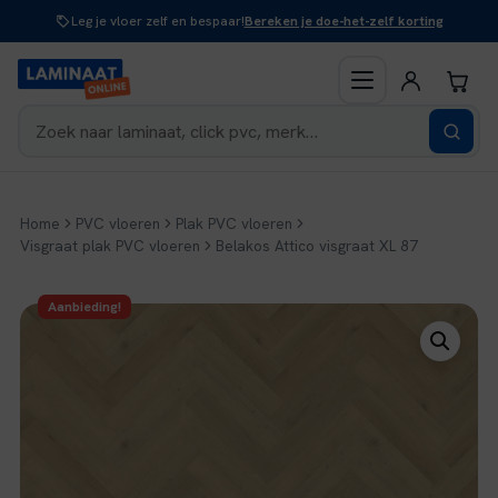
Naar
Leg je vloer zelf en bespaar!
Bereken je doe-het-zelf korting
inhoud
Home
PVC vloeren
Plak PVC vloeren
Visgraat plak PVC vloeren
Belakos Attico visgraat XL 87
Aanbieding!