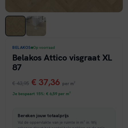
BELAKOS
Op voorraad
Belakos Attico visgraat XL
87
Oorspronkelijke
Huidige
€
37,36
€
43,95
per m²
prijs
prijs
Je bespaart 15%:
€
6,59
per m²
was:
is:
Bereken jouw totaalprijs
€ 43,95.
€ 37,36.
Vul de oppervlakte van je ruimte in m² in. Wij