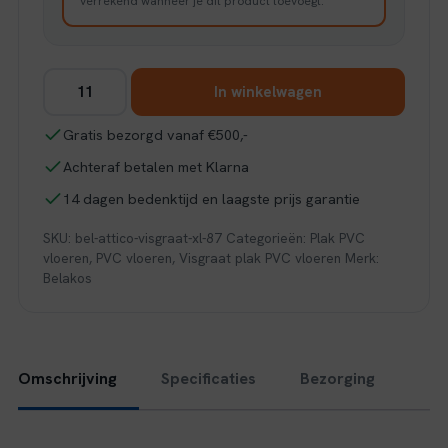
verrekend wanneer je dit product toevoegt.
Belakos
In winkelwagen
Attico
visgraat
Gratis bezorgd vanaf €500,-
XL
Achteraf betalen met Klarna
87
aantal
14 dagen bedenktijd en laagste prijs garantie
SKU:
bel-attico-visgraat-xl-87
Categorieën:
Plak PVC
vloeren
,
PVC vloeren
,
Visgraat plak PVC vloeren
Merk:
Belakos
Omschrijving
Specificaties
Bezorging