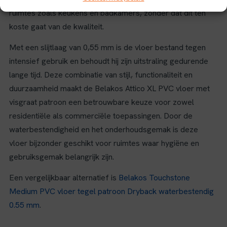
ruimtes zoals keukens en badkamers, zonder dat dit ten
koste gaat van de kwaliteit.
Met een slijtlaag van 0,55 mm is de vloer bestand tegen
intensief gebruik en behoudt hij zijn uitstraling gedurende
lange tijd. Deze combinatie van stijl, functionaliteit en
duurzaamheid maakt de Belakos Attico XL PVC vloer met
visgraat patroon een betrouwbare keuze voor zowel
residentiële als commerciële toepassingen. Door de
waterbestendigheid en het onderhoudsgemak is deze
vloer bijzonder geschikt voor ruimtes waar hygiëne en
gebruiksgemak belangrijk zijn.
Een vergelijkbaar alternatief is
Belakos Touchstone
Medium PVC vloer tegel patroon Dryback waterbestendig
0.55 mm
.