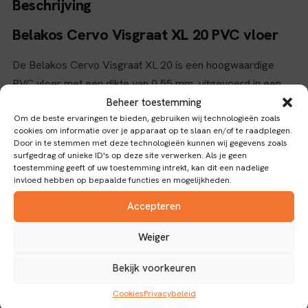
Beschrijving
Belakos Cervo Visgraat XL 20 PVC vloer
De Belakos Cervo Visgraat XL 20 is een hoogwaardige
PVC vloer met een dikte van 0,55 mm, uitgevoerd in een
klassiek visgraatpatroon. Deze vloer is voorzien van een
Beheer toestemming
Om de beste ervaringen te bieden, gebruiken wij technologieën zoals
Dryback verbinding, wat betekent dat de vloer direct op de
cookies om informatie over je apparaat op te slaan en/of te raadplegen.
ondervloer wordt verlijmd voor een stabiele en duurzame
Door in te stemmen met deze technologieën kunnen wij gegevens zoals
surfgedrag of unieke ID's op deze site verwerken. Als je geen
afwerking.
toestemming geeft of uw toestemming intrekt, kan dit een nadelige
invloed hebben op bepaalde functies en mogelijkheden.
Dankzij het waterbestendige materiaal is deze vloer
uitermate geschikt voor ruimtes waar vocht een rol speelt,
Accepteren
zoals keukens, badkamers en commerciële ruimtes. Het
Weiger
visgraatpatroon geeft een stijlvolle en tijdloze uitstraling
die goed past bij zowel moderne als traditionele
Bekijk voorkeuren
interieurstijlen.
Cookies
Privacybeleid
Eigenschappen en gebruik