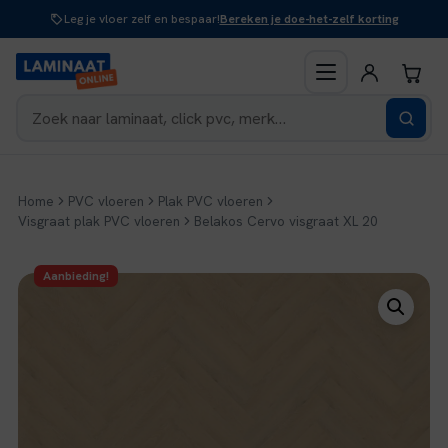
Naar
Leg je vloer zelf en bespaar!
Bereken je doe-het-zelf korting
inhoud
Home
PVC vloeren
Plak PVC vloeren
Visgraat plak PVC vloeren
Belakos Cervo visgraat XL 20
Aanbieding!