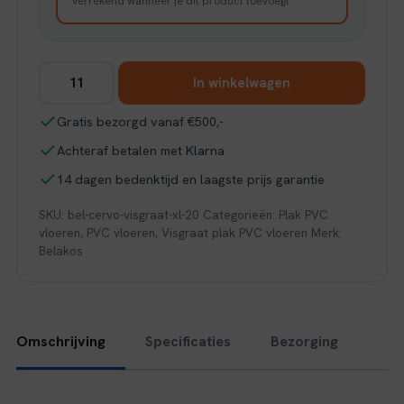
verrekend wanneer je dit product toevoegt.
Belakos
In winkelwagen
Cervo
visgraat
Gratis bezorgd vanaf €500,-
XL
Achteraf betalen met Klarna
20
aantal
14 dagen bedenktijd en laagste prijs garantie
SKU:
bel-cervo-visgraat-xl-20
Categorieën:
Plak PVC
vloeren
,
PVC vloeren
,
Visgraat plak PVC vloeren
Merk:
Belakos
Omschrijving
Specificaties
Bezorging