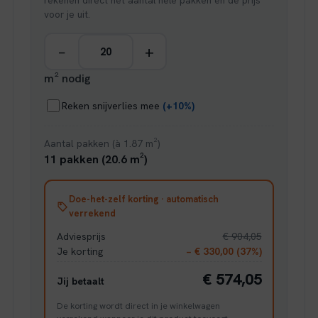
rekenen direct het aantal hele pakken en de prijs
voor je uit.
−
+
m² nodig
Reken snijverlies mee
(+10%)
Aantal pakken (à 1.87 m²)
11 pakken (20.6 m²)
Doe-het-zelf korting · automatisch
verrekend
Adviesprijs
€ 904,05
Je korting
− € 330,00 (37%)
€ 574,05
Jij betaalt
De korting wordt direct in je winkelwagen