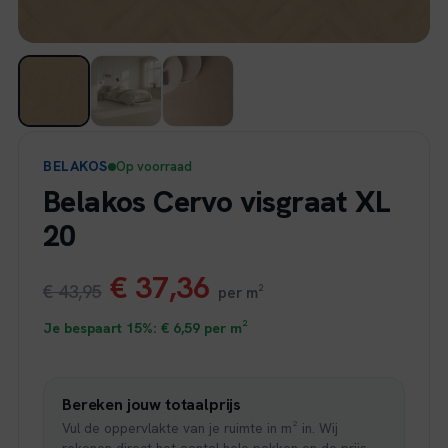
BELAKOS
Op voorraad
Belakos Cervo visgraat XL
20
Oorspronkelijke
Huidige
€
37,36
€
43,95
per m²
prijs
prijs
Je bespaart 15%:
€
6,59
per m²
was:
is:
Bereken jouw totaalprijs
€ 43,95.
€ 37,36.
Vul de oppervlakte van je ruimte in m² in. Wij