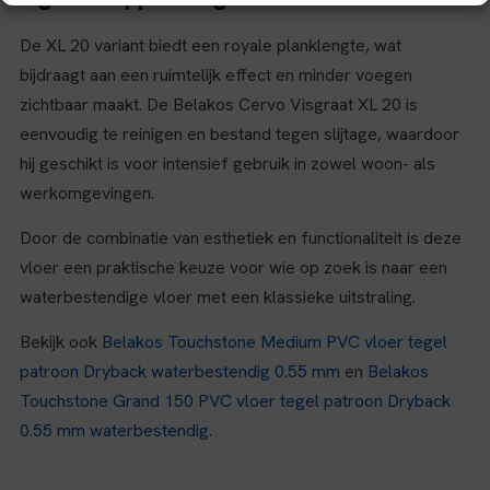
De XL 20 variant biedt een royale planklengte, wat
bijdraagt aan een ruimtelijk effect en minder voegen
zichtbaar maakt. De Belakos Cervo Visgraat XL 20 is
eenvoudig te reinigen en bestand tegen slijtage, waardoor
hij geschikt is voor intensief gebruik in zowel woon- als
werkomgevingen.
Door de combinatie van esthetiek en functionaliteit is deze
vloer een praktische keuze voor wie op zoek is naar een
waterbestendige vloer met een klassieke uitstraling.
Bekijk ook
Belakos Touchstone Medium PVC vloer tegel
patroon Dryback waterbestendig 0.55 mm
en
Belakos
Touchstone Grand 150 PVC vloer tegel patroon Dryback
0.55 mm waterbestendig
.