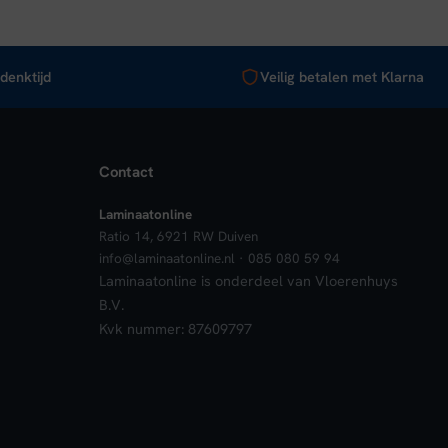
denktijd
Veilig betalen met Klarna
Contact
Laminaatonline
Ratio 14, 6921 RW Duiven
info@laminaatonline.nl · 085 080 59 94
Laminaatonline is onderdeel van Vloerenhuys
B.V.
Kvk nummer: 87609797