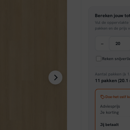
was:
Bereken jouw tot
€ 53,
Vul de oppervlakte v
pakken en de prijs v
−
Reken snijverl
Aantal pakken (à 1
11 pakken (20.1 
Doe-het-zelf k
Adviesprijs
Je korting
Jij betaalt