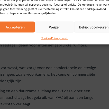
ormatie over je apparaat op te slaan en/of te raadplegen. Door in te stemmen met de
hnologieën kunnen wij gegevens zoals surfgedrag of unieke ID's op deze site verwerk
 je geen toestemming geeft of uw toestemming intrekt, kan dit een nadelige invloed
ben op bepaalde functies en mogelijkheden.
Accepteren
Weiger
Bekijk voorkeuren
vloerbedekking met een rechte plank structuur en een
 en snel verloopt zonder lijm. Met een slijtlaag van
Cookies
Privacybeleid
lijtage, ideaal voor intensief gebruikte ruimtes.
en vormvast, wat zorgt voor een comfortabele en stevige
passingen, zoals woonkamers, keukens en commerciële
ngrijk zijn.
ng en een duurzame slijtlaag maakt deze vloer een
rnaast draagt het gebruik van PVC bij aan een lange
kskosten verlaagt.