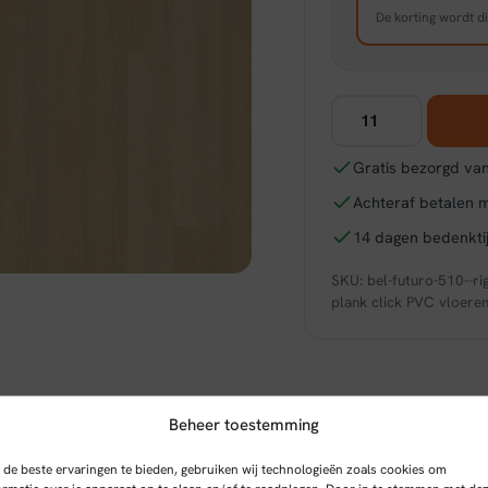
De korting wordt di
Belakos
Futuro
510
Gratis bezorgd van
|
Achteraf betalen 
Rigid
Click
14 dagen bedenktij
aantal
SKU:
bel-futuro-510--rig
plank click PVC vloere
Beheer toestemming
de beste ervaringen te bieden, gebruiken wij technologieën zoals cookies om