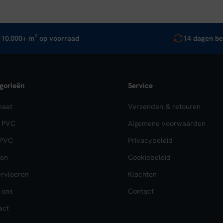
10.000+ m² op voorraad
14 dagen be
gorieën
Service
naat
Verzenden & retouren
k PVC
Algemene voorwaarden
 PVC
Privacybeleid
en
Cookiebeleid
rvloeren
Klachten
 ons
Contact
act