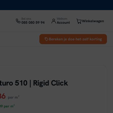
Bel ons
Welkom
Winkelwagen
085 080 59 94
Account
Bereken je doe-het-zelf korting
d
uro 510 | Rigid Click
ronkelijke
Huidige
86
per m²
prijs
09
per m²