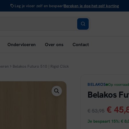
Leg je vloer zelf en bespaar!
Bereken je doe-het-zelf korting
bmenu
Ondervloeren
Over ons
Contact
nen:
rken
oeren
Belakos Futuro 510 | Rigid Click
BELAKOS
Op voorraa
Belakos Fut
Oorsp
€
45,
€
53,95
prijs
Je bespaart 15%:
€
8,