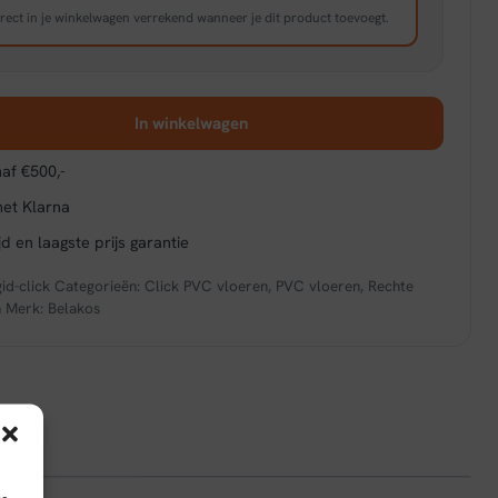
rect in je winkelwagen verrekend wanneer je dit product toevoegt.
In winkelwagen
af €500,-
met Klarna
d en laagste prijs garantie
id-click
Categorieën:
Click PVC vloeren
,
PVC vloeren
,
Rechte
n
Merk:
Belakos