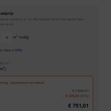
is:
aalprijs
95.
€ 45,86.
an je ruimte in m² in. Wij rekenen direct het aantal hele
oor je uit.
+
m² nodig
ies mee
(+10%)
.83 m²)
m²)
orting · automatisch verrekend
€ 1.086,01
− € 335,00 (31%)
€ 751,01