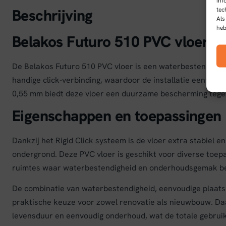
inf
tec
Beschrijving
Als
heb
Belakos Futuro 510 PVC vloer
De Belakos Futuro 510 PVC vloer is een waterbestendige 
handige click-verbinding, waardoor de installatie eenvoudig
0,55 mm biedt deze vloer een duurzame bescherming tegen s
Eigenschappen en toepassingen
Dankzij het Rigid Click systeem is de vloer extra stabiel 
ondergrond. Deze PVC vloer is geschikt voor diverse toe
ruimtes waar waterbestendigheid en onderhoudsgemak bela
De combinatie van waterbestendigheid, eenvoudige plaatsi
praktische keuze voor zowel renovatie als nieuwbouw. Daa
levensduur en eenvoudig onderhoud, wat de totale gebrui