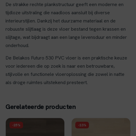
De strakke rechte plankstructuur geeft een moderne en
tijdloze uitstraling die naadloos aansluit bij diverse
interieurstijlen. Dankzij het duurzame materiaal en de
robuuste slijtlaag is deze vloer bestand tegen krassen en
slijtage, wat bijdraagt aan een lange levensduur en minder
onderhoud.
De Belakos Futuro 530 PVC vloer is een praktische keuze
voor iedereen die op zoek is naar een betrouwbare,
stijlvolle en functionele vloeroplossing die zowel in natte
als droge ruimtes uitstekend presteert.
Gerelateerde producten
FLOER
FLOER
-25%
-23%
Floer Landhuis Click
Floer Natuur PVC -