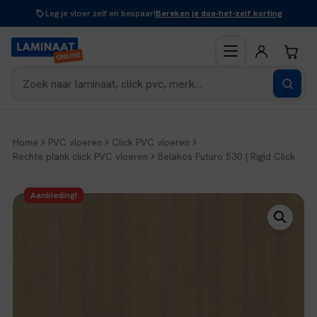
Naar
Leg je vloer zelf en bespaar!
Bereken je doe-het-zelf korting
inhoud
Home
PVC vloeren
Click PVC vloeren
Rechte plank click PVC vloeren
Belakos Futuro 530 | Rigid Click
Aanbieding!