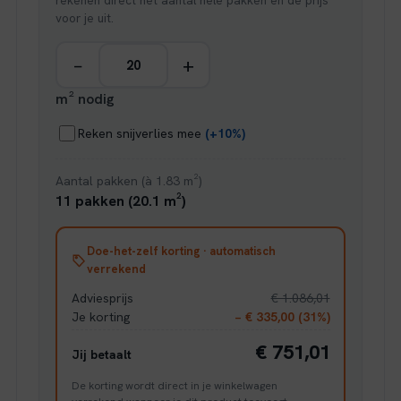
rekenen direct het aantal hele pakken en de prijs
voor je uit.
−
+
m² nodig
Reken snijverlies mee
(+10%)
Aantal pakken (à 1.83 m²)
11 pakken (20.1 m²)
Doe-het-zelf korting · automatisch
verrekend
Adviesprijs
€ 1.086,01
Je korting
− € 335,00 (31%)
€ 751,01
Jij betaalt
De korting wordt direct in je winkelwagen