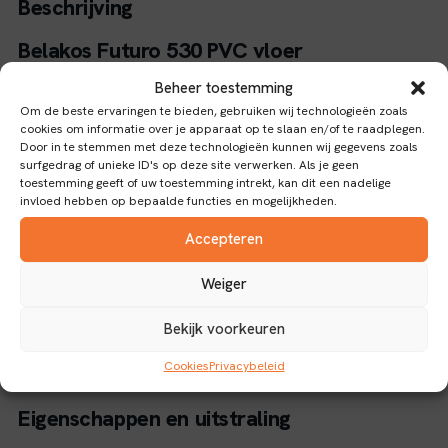
Beschrijving
Belakos Futuro 530 PVC vloer
Beheer toestemming
De Belakos Futuro 530 PVC vloer combineert
Om de beste ervaringen te bieden, gebruiken wij technologieën zoals
duurzaamheid met gebruiksgemak dankzij het Rigid Click-
cookies om informatie over je apparaat op te slaan en/of te raadplegen.
systeem. Deze vloer bestaat uit rechte planken die
Door in te stemmen met deze technologieën kunnen wij gegevens zoals
surfgedrag of unieke ID's op deze site verwerken. Als je geen
eenvoudig en snel te leggen zijn zonder lijm, wat het
toestemming geeft of uw toestemming intrekt, kan dit een nadelige
installatieproces aanzienlijk versnelt.
invloed hebben op bepaalde functies en mogelijkheden.
Accepteren
Met een slijtlaag van 0,55 mm is de vloer bestand tegen
intensief gebruik, waardoor hij geschikt is voor zowel
Weiger
woon- als commerciële ruimtes. Het waterbestendige
karakter van de PVC maakt deze vloer ideaal voor vochtige
Bekijk voorkeuren
omgevingen zoals keukens, badkamers en kelders, waar
Cookies
Privacybeleid
traditionele vloeren vaak minder geschikt zijn.
Eigenschappen en uitstraling