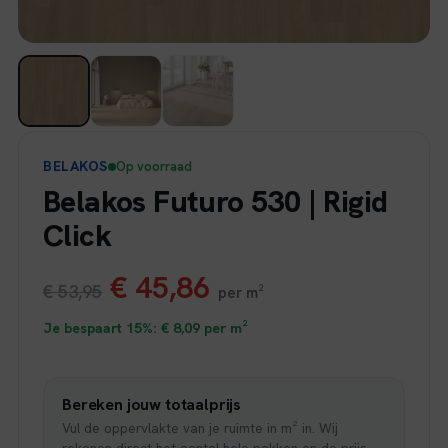
BELAKOS
Op voorraad
Belakos Futuro 530 | Rigid
Click
Oorspronkelijke
Huidige
€
45,86
€
53,95
per m²
prijs
prijs
Je bespaart 15%:
€
8,09
per m²
was:
is:
Bereken jouw totaalprijs
€ 53,95.
€ 45,86.
Vul de oppervlakte van je ruimte in m² in. Wij