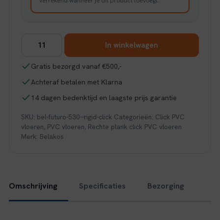
verrekend wanneer je dit product toevoegt.
Belakos
In winkelwagen
Futuro
530
Gratis bezorgd vanaf €500,-
|
Achteraf betalen met Klarna
Rigid
Click
14 dagen bedenktijd en laagste prijs garantie
aantal
SKU:
bel-futuro-530--rigid-click
Categorieën:
Click PVC
vloeren
,
PVC vloeren
,
Rechte plank click PVC vloeren
Merk:
Belakos
Omschrijving
Specificaties
Bezorging