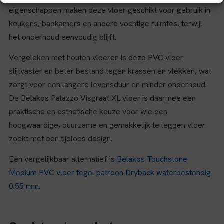
eigenschappen maken deze vloer geschikt voor gebruik in
keukens, badkamers en andere vochtige ruimtes, terwijl
het onderhoud eenvoudig blijft.
Vergeleken met houten vloeren is deze PVC vloer
slijtvaster en beter bestand tegen krassen en vlekken, wat
zorgt voor een langere levensduur en minder onderhoud.
De Belakos Palazzo Visgraat XL vloer is daarmee een
praktische en esthetische keuze voor wie een
hoogwaardige, duurzame en gemakkelijk te leggen vloer
zoekt met een tijdloos design.
Een vergelijkbaar alternatief is
Belakos Touchstone
Medium PVC vloer tegel patroon Dryback waterbestendig
0.55 mm
.