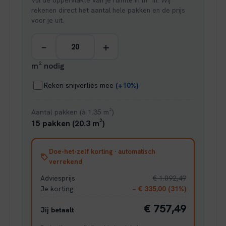
Vul de oppervlakte van je ruimte in m² in. Wij
rekenen direct het aantal hele pakken en de prijs
voor je uit.
−
+
m² nodig
Reken snijverlies mee
(+10%)
Aantal pakken (à 1.35 m²)
15 pakken (20.3 m²)
Doe-het-zelf korting · automatisch
verrekend
Adviesprijs
€ 1.092,49
Je korting
− € 335,00 (31%)
€ 757,49
Jij betaalt