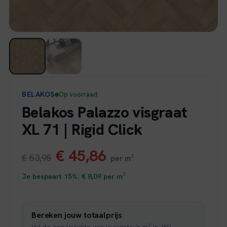
BELAKOS
Op voorraad
Belakos Palazzo visgraat
XL 71 | Rigid Click
Oorspronkelijke
Huidige
€
45,86
€
53,95
per m²
prijs
prijs
Je bespaart 15%:
€
8,09
per m²
was:
is:
Bereken jouw totaalprijs
€ 53,95.
€ 45,86.