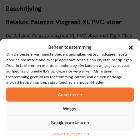
Beschrijving
Belakos Palazzo Visgraat XL PVC vloer
De Belakos Palazzo Visgraat XL PVC vloer met Rigid Click
verbinding combineert een stijlvolle visgraatpatroon met de
Beheer toestemming
praktische voordelen van PVC. Met een dikte van 0,55 mm
Om de beste ervaringen te bieden, gebruiken wij technologieën zoals
cookies om informatie over je apparaat op te slaan en/of te raadplegen.
biedt deze vloer een duurzame en waterbestendige
Door in te stemmen met deze technologieën kunnen wij gegevens zoals
afwerking, ideaal voor ruimtes waar vochtbestendigheid
surfgedrag of unieke ID's op deze site verwerken. Als je geen
toestemming geeft of uw toestemming intrekt, kan dit een nadelige
belangrijk is.
invloed hebben op bepaalde functies en mogelijkheden.
Eigenschappen en gebruik
Accepteren
Het Rigid Click-systeem zorgt voor een eenvoudige en
Weiger
snelle installatie zonder lijm, waardoor de vloer stevig en
stabiel ligt. Dankzij het visgraatpatroon krijgt elke ruimte
Bekijk voorkeuren
een klassieke en elegante uitstraling die goed past in zowel
Cookies
Privacybeleid
moderne als traditionele interieurs. De waterbestendige