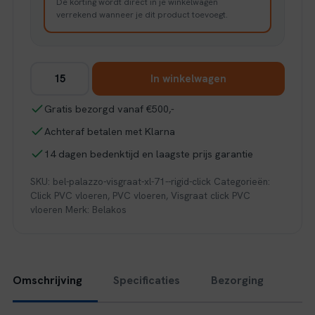
De korting wordt direct in je winkelwagen
verrekend wanneer je dit product toevoegt.
Belakos
In winkelwagen
Palazzo
visgraat
Gratis bezorgd vanaf €500,-
XL
Achteraf betalen met Klarna
71
|
14 dagen bedenktijd en laagste prijs garantie
Rigid
SKU:
bel-palazzo-visgraat-xl-71--rigid-click
Categorieën:
Click
Click PVC vloeren
,
PVC vloeren
,
Visgraat click PVC
aantal
vloeren
Merk:
Belakos
Omschrijving
Specificaties
Bezorging