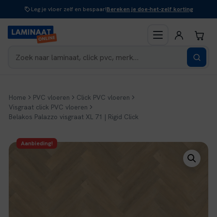
Naar
Leg je vloer zelf en bespaar!
Bereken je doe-het-zelf korting
inhoud
Home
PVC vloeren
Click PVC vloeren
Visgraat click PVC vloeren
Belakos Palazzo visgraat XL 71 | Rigid Click
Aanbieding!