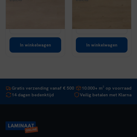
prijs
prijs
prijs
prijs
Op voorraad
Op voorraad
was:
is:
was:
is:
€ 39,95.
€ 33,96.
€ 39,95.
€ 33,96.
Bekijk
Bekijk
In winkelwagen
In winkelwagen
Gratis verzending vanaf € 500
10.000+ m² op voorraad
14 dagen bedenktijd
Veilig betalen met Klarna