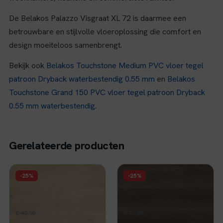
De Belakos Palazzo Visgraat XL 72 is daarmee een
betrouwbare en stijlvolle vloeroplossing die comfort en
design moeiteloos samenbrengt.
Bekijk ook
Belakos Touchstone Medium PVC vloer tegel
patroon Dryback waterbestendig 0.55 mm
en
Belakos
Touchstone Grand 150 PVC vloer tegel patroon Dryback
0.55 mm waterbestendig
.
Gerelateerde producten
FLOER
FLOER
-25%
-25%
Floer Landhuis Click
Floer Landhuis Click
PVC - Pure Eik
PVC - Donkere Eik
Oorspronkelijke
Huidige
Oorspronkelijke
Huidige
€
32,96
€
32,96
€
43,95
per m²
€
43,95
per m²
prijs
prijs
prijs
prijs