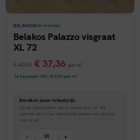
BELAKOS
Op voorraad
Belakos Palazzo visgraat
XL 72
Oorspronkelijke
Huidige
€
37,36
€
43,95
per m²
prijs
prijs
Je bespaart 15%:
€
6,59
per m²
was:
is:
Bereken jouw totaalprijs
€ 43,95.
€ 37,36.
Vul de oppervlakte van je ruimte in m² in. Wij
rekenen direct het aantal hele pakken en de prijs
voor je uit.
−
+