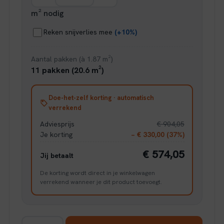
m² nodig
Reken snijverlies mee
(+10%)
Aantal pakken (à 1.87 m²)
11 pakken (20.6 m²)
Doe-het-zelf korting · automatisch
verrekend
Adviesprijs
€ 904,05
Je korting
− € 330,00 (37%)
€ 574,05
Jij betaalt
De korting wordt direct in je winkelwagen
verrekend wanneer je dit product toevoegt.
Belakos