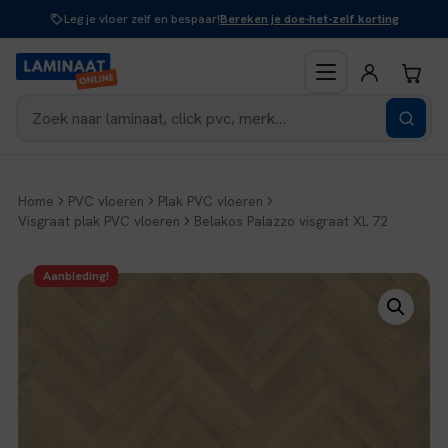
Naar
Leg je vloer zelf en bespaar!
Bereken je doe-het-zelf korting
inhoud
Home
PVC vloeren
Plak PVC vloeren
Visgraat plak PVC vloeren
Belakos Palazzo visgraat XL 72
Aanbieding!