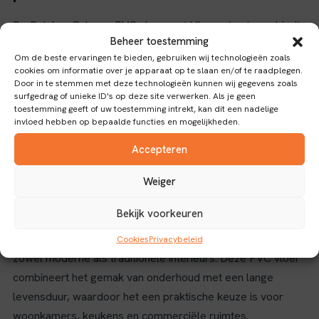
De Belakos Palazzo PVC vloer met Visgraat patroon biedt
Beheer toestemming
een stijlvolle en duurzame vloeroplossing voor diverse
Om de beste ervaringen te bieden, gebruiken wij technologieën zoals
ruimtes. Met een oppervlakte van 1,87 m² en een slijtlaag
cookies om informatie over je apparaat op te slaan en/of te raadplegen.
van 0,55 mm is deze vloer geschikt voor intensief gebruik,
Door in te stemmen met deze technologieën kunnen wij gegevens zoals
surfgedrag of unieke ID's op deze site verwerken. Als je geen
terwijl het waterbestendige materiaal optimale
toestemming geeft of uw toestemming intrekt, kan dit een nadelige
bescherming biedt tegen vocht en gemorste vloeistoffen.
invloed hebben op bepaalde functies en mogelijkheden.
Eigenschappen en toepassingen
Accepteren
Dankzij de Dryback verbinding is de installatie eenvoudig en
Weiger
stevig, wat zorgt voor een naadloze en stabiele
Bekijk voorkeuren
vloerbedekking. Het visgraatpatroon geeft een klassieke
en tijdloze uitstraling, waardoor deze vloer perfect past in
Cookies
Privacybeleid
zowel moderne als traditionele interieurs. Deze PVC vloer
combineert het gemak van onderhoud met een lange
levensduur, waardoor het een praktische keuze is voor
woonkamers, keukens en commerciële ruimtes.