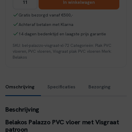
In winkelwagen
Palazzo
visgraat
Gratis bezorgd vanaf €500,-
XL
Achteraf betalen met Klarna
72
aantal
14 dagen bedenktijd en laagste prijs garantie
SKU:
bel-palazzo-visgraat-xl-72
Categorieën:
Plak PVC
vloeren
,
PVC vloeren
,
Visgraat plak PVC vloeren
Merk:
Belakos
Omschrijving
Specificaties
Bezorging
Beschrijving
Belakos Palazzo PVC vloer met Visgraat
patroon