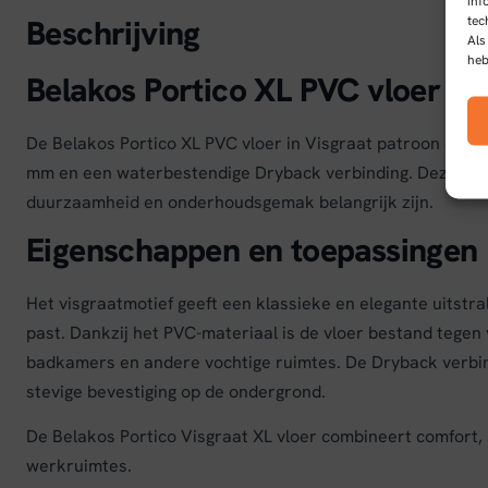
inf
tec
Beschrijving
Als
heb
Belakos Portico XL PVC vloer Vi
De Belakos Portico XL PVC vloer in Visgraat patroon combine
mm en een waterbestendige Dryback verbinding. Deze vloe
duurzaamheid en onderhoudsgemak belangrijk zijn.
Eigenschappen en toepassingen
Het visgraatmotief geeft een klassieke en elegante uitstral
past. Dankzij het PVC-materiaal is de vloer bestand tegen 
badkamers en andere vochtige ruimtes. De Dryback verbind
stevige bevestiging op de ondergrond.
De Belakos Portico Visgraat XL vloer combineert comfort, 
werkruimtes.