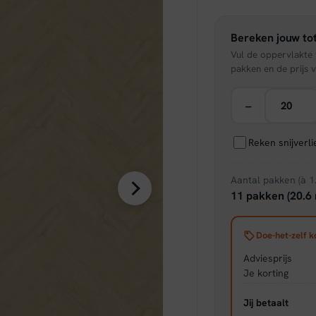
was:
Bereken jouw tot
€ 43,
Vul de oppervlakte v
pakken en de prijs v
−
Reken snijverl
Aantal pakken (à 1
11 pakken (20.6 
Doe-het-zelf k
Adviesprijs
Je korting
Jij betaalt