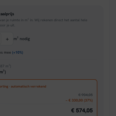
is:
aalprijs
95.
€ 37,36.
an je ruimte in m² in. Wij rekenen direct het aantal hele
oor je uit.
+
m² nodig
ies mee
(+10%)
.87 m²)
m²)
orting · automatisch verrekend
€ 904,05
− € 330,00 (37%)
€ 574,05