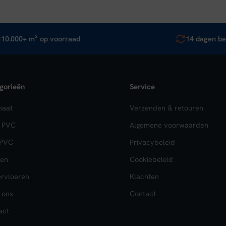
10.000+ m² op voorraad
14 dagen be
gorieën
Service
naat
Verzenden & retouren
k PVC
Algemene voorwaarden
 PVC
Privacybeleid
en
Cookiebeleid
rvloeren
Klachten
 ons
Contact
act