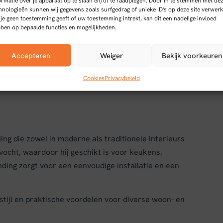
ormatie over je apparaat op te slaan en/of te raadplegen. Door in te stemmen met de
hnologieën kunnen wij gegevens zoals surfgedrag of unieke ID's op deze site verwerk
 je geen toestemming geeft of uw toestemming intrekt, kan dit een nadelige invloed
ben op bepaalde functies en mogelijkheden.
sgraat patroon
Accepteren
Weiger
Bekijk voorkeuren
ert stijl en functionaliteit met een slijtlaag van 0,55
rbedekking van 1,87 m² is ideaal voor ruimtes waar
Cookies
Privacybeleid
ing die zowel in moderne als traditionele interieurs
vocht, waardoor hij geschikt is voor keukens,
ing zorgt voor een eenvoudige installatie en een
stijl en praktische voordelen voor diverse woon- en