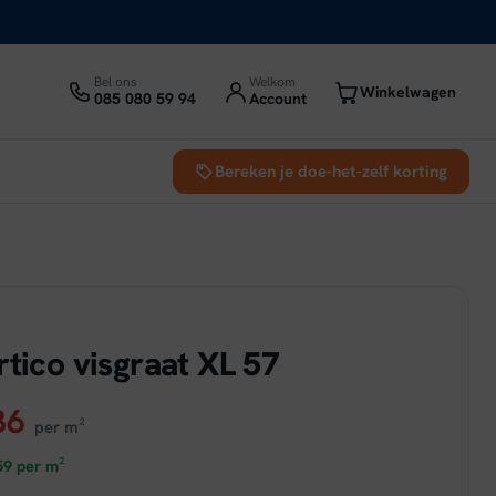
Bel ons
Welkom
Winkelwagen
085 080 59 94
Account
Bereken je doe-het-zelf korting
d
rtico visgraat XL 57
ronkelijke
Huidige
36
per m²
prijs
59
per m²