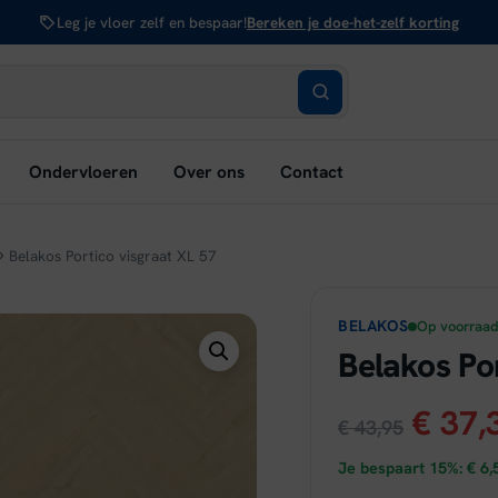
Leg je vloer zelf en bespaar!
Bereken je doe-het-zelf korting
bmenu
Ondervloeren
Over ons
Contact
nen:
rken
Belakos Portico visgraat XL 57
BELAKOS
Op voorraa
Belakos Po
Oorsp
€
37,
€
43,95
prijs
Je bespaart 15%:
€
6,