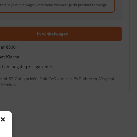
rect in je winkelwagen verrekend wanneer je dit product toevoegt.
In winkelwagen
af €500,-
met Klarna
d en laagste prijs garantie
at-xl-57
Categorieën:
Plak PVC vloeren
,
PVC vloeren
,
Visgraat
:
Belakos