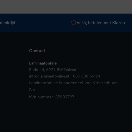
denktijd
Veilig betalen met Klarna
Contact
Laminaatonline
Ratio 14, 6921 RW Duiven
info@laminaatonline.nl · 085 080 59 94
Laminaatonline is onderdeel van Vloerenhuys
B.V.
Kvk nummer: 87609797