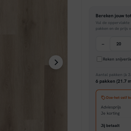
was:
Bereken jouw tot
€ 39,
Vul de oppervlakte v
pakken en de prijs v
−
Reken snijverl
Aantal pakken (à 3
6 pakken (21.7 m
Doe-het-zelf k
Adviesprijs
Je korting
Jij betaalt