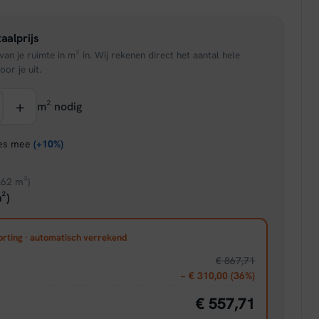
is:
aalprijs
95.
€ 33,96.
an je ruimte in m² in. Wij rekenen direct het aantal hele
oor je uit.
+
m² nodig
ies mee
(+10%)
.62 m²)
²)
orting · automatisch verrekend
€ 867,71
− € 310,00 (36%)
€ 557,71