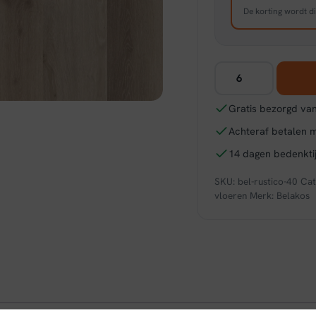
De korting wordt di
Belakos
Rustico
40
Gratis bezorgd van
aantal
Achteraf betalen 
14 dagen bedenktij
SKU:
bel-rustico-40
Cat
vloeren
Merk:
Belakos