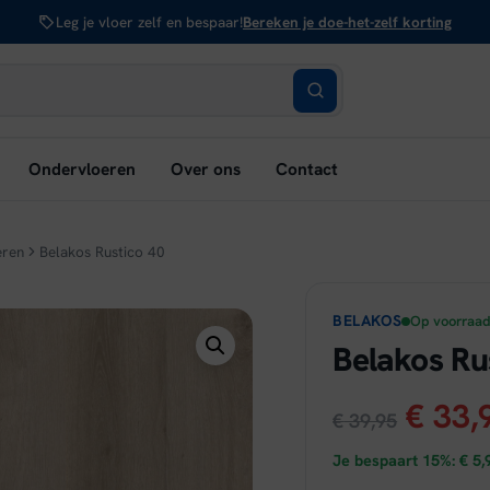
Leg je vloer zelf en bespaar!
Bereken je doe-het-zelf korting
bmenu
Ondervloeren
Over ons
Contact
nen:
rken
eren
Belakos Rustico 40
BELAKOS
Op voorraa
Belakos Ru
Oorsp
€
33,
€
39,95
prijs
Je bespaart 15%:
€
5,