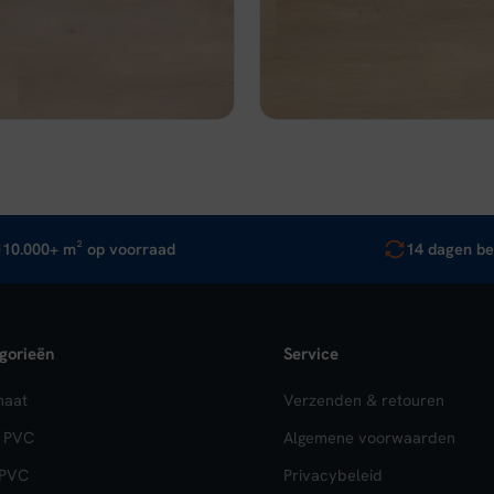
d
Op voorraad
is:
was:
is:
,95.
€ 32,96.
€ 39,95.
€ 30,96.
jk
In winkelwagen
Bekijk
In wi
10.000+ m² op voorraad
14 dagen be
gorieën
Service
naat
Verzenden & retouren
k PVC
Algemene voorwaarden
 PVC
Privacybeleid