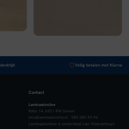
prijs
prijs
Op voorraad
was:
is:
€ 43,95.
€ 32,96.
nkelwagen
Bekijk
In winkelwagen
denktijd
Veilig betalen met Klarna
Contact
Laminaatonline
Ratio 14, 6921 RW Duiven
info@laminaatonline.nl · 085 080 59 94
Laminaatonline is onderdeel van Vloerenhuys