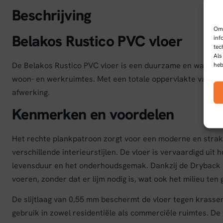
Beschrijving
Om 
Belakos Rustico PVC vloer
inf
tec
Als
De Belakos Rustico PVC vloer is een duurzame en waterbes
heb
woon- en werkruimtes. Met een totale oppervlakte van 3,62
afwerking.
Kenmerken en voordelen
Het rechte plankpatroon zorgt voor een moderne en strakk
verschillende interieurstijlen. De vloer is vervaardigd uit
levensduur en het onderhoudsgemak. Dankzij de Dryback ver
voeren, zonder dat er lijm nodig is, wat ook het milieu ten
De slijtlaag van 0,55 mm beschermt de vloer tegen krassen 
gebruik in zowel residentiële als commerciële ruimtes. 