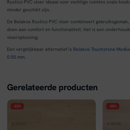
Rustico PVC vloer ideaal voor vochtige ruimtes zoals keu
minder geschikt zijn.
De Belakos Rustico PVC vloer combineert gebruiksgemak, 
doen aan comfort en functionaliteit. Het is een onderhouds
vloeroplossing.
Een vergelijkbaar alternatief is
Belakos Touchstone Mediu
0.55 mm
.
Gerelateerde producten
-23%
-25%
FLOER
FLOER
Floer Natuur PVC - Garda Grijsbeige
Floer Land
Oorspronkelijke
Huidige
Oors
€
39,95
€
30,96
€
43,95
€
32
per m²
prijs
prijs
prijs