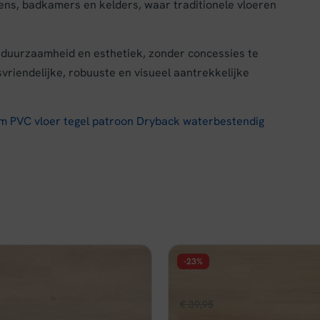
kens, badkamers en kelders, waar traditionele vloeren
duurzaamheid en esthetiek, zonder concessies te
vriendelijke, robuuste en visueel aantrekkelijke
m PVC vloer tegel patroon Dryback waterbestendig
-23%
FLOER
huis Click PVC - Witte Eik
Floer Natuur PVC - Noordwi
pronkelijke
Huidige
Oorspronkelijke
Huidige
,96
€
39,95
€
30,96
per m²
per m²
prijs
prijs
prijs