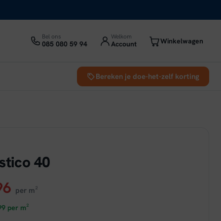
Bel ons
Welkom
Winkelwagen
085 080 59 94
Account
Bereken je doe-het-zelf korting
d
stico 40
ronkelijke
Huidige
96
per m²
prijs
99
per m²