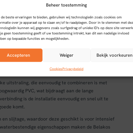
Beheer toestemming
de beste ervaringen te bieden, gebruiken wij technologieën zoals cookies om
ormatie over je apparaat op te slaan en/of te raadplegen. Door in te stemmen met de
hnologieën kunnen wij gegevens zoals surfgedrag of unieke ID's op deze site verwerk
 je geen toestemming geeft of uw toestemming intrekt, kan dit een nadelige invloed
tendige vloeroplossing die geschikt is voor diverse
ben op bepaalde functies en mogelijkheden.
 m² biedt deze vloer een praktische en stijlvolle
Accepteren
Weiger
Bekijk voorkeuren
Cookies
Privacybeleid
e uitstraling, die eenvoudig te combineren is met
 hoogwaardig PVC, wat bijdraagt aan de lange
binding is de installatie eenvoudig en snel uit te
 goede komt.
en slijtage, waardoor deze geschikt is voor intensief
De waterbestendige eigenschappen maken de Belakos