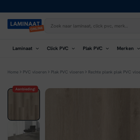
Naar
inhoud
Submenu
Submenu
Submenu
Su
Laminaat
Click PVC
Plak PVC
Merken
openen:
openen:
openen:
ope
Laminaat
Click
Plak
Me
PVC
PVC
Home
PVC vloeren
Plak PVC vloeren
Rechte plank plak PVC vlo
Aanbieding!