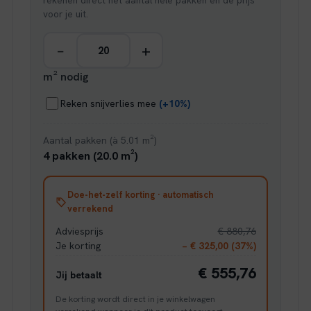
rekenen direct het aantal hele pakken en de prijs
voor je uit.
−
+
m² nodig
Reken snijverlies mee
(+10%)
Aantal pakken (à 5.01 m²)
4 pakken (20.0 m²)
Doe-het-zelf korting · automatisch
verrekend
Adviesprijs
€ 880,76
Je korting
− € 325,00 (37%)
€ 555,76
Jij betaalt
De korting wordt direct in je winkelwagen