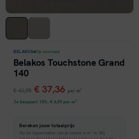
BELAKOS
Op voorraad
Belakos Touchstone Grand
140
Oorspronkelijke
Huidige
€
37,36
€
43,95
per m²
prijs
prijs
Je bespaart 15%:
€
6,59
per m²
was:
is:
Bereken jouw totaalprijs
€ 43,95.
€ 37,36.
Vul de oppervlakte van je ruimte in m² in. Wij