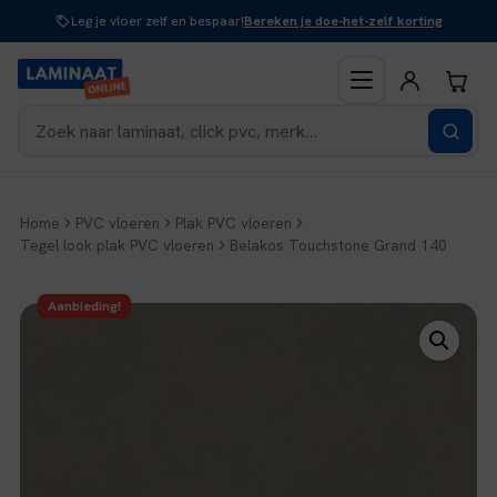
Naar
Leg je vloer zelf en bespaar!
Bereken je doe-het-zelf korting
inhoud
Home
PVC vloeren
Plak PVC vloeren
Tegel look plak PVC vloeren
Belakos Touchstone Grand 140
Aanbieding!