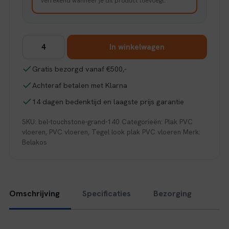
verrekend wanneer je dit product toevoegt.
Belakos
In winkelwagen
Touchstone
Grand
Gratis bezorgd vanaf €500,-
140
Achteraf betalen met Klarna
aantal
14 dagen bedenktijd en laagste prijs garantie
SKU:
bel-touchstone-grand-140
Categorieën:
Plak PVC
vloeren
,
PVC vloeren
,
Tegel look plak PVC vloeren
Merk:
Belakos
Omschrijving
Specificaties
Bezorging