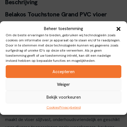
Beschrijving
Belakos Touchstone Grand PVC vloer
De Belakos Touchstone Grand PVC vloer is een
Beheer toestemming
waterbestendige vloerbedekking met een tegelpatroon,
Om de beste ervaringen te bieden, gebruiken wij technologieën zoals
cookies om informatie over je apparaat op te slaan en/of te raadplegen.
ideaal voor ruimtes waar vochtbestendigheid belangrijk is.
Door in te stemmen met deze technologieën kunnen wij gegevens zoals
Elke tegel heeft een afmeting van 914 bij 914 millimeter en
surfgedrag of unieke ID's op deze site verwerken. Als je geen
toestemming geeft of uw toestemming intrekt, kan dit een nadelige
een dikte van 0,55 millimeter, wat zorgt voor een slanke en
invloed hebben op bepaalde functies en mogelijkheden.
moderne uitstraling.
Accepteren
Eigenschappen en toepassingen
Weiger
Met een totale oppervlakte van 5,01 vierkante meter per
verpakking is deze vloer eenvoudig te installeren dankzij
Bekijk voorkeuren
het Dryback-verbindingstype, dat zorgt voor een stevige
Cookies
Privacybeleid
en duurzame bevestiging zonder lijm. Het PVC-materiaal
maakt de vloer slijtvast, onderhoudsvriendelijk en geschikt