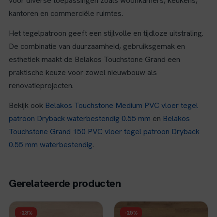
voor diverse toepassingen zoals woonkamers, keukens,
kantoren en commerciële ruimtes.
Het tegelpatroon geeft een stijlvolle en tijdloze uitstraling.
De combinatie van duurzaamheid, gebruiksgemak en
esthetiek maakt de Belakos Touchstone Grand een
praktische keuze voor zowel nieuwbouw als
renovatieprojecten.
Bekijk ook
Belakos Touchstone Medium PVC vloer tegel
patroon Dryback waterbestendig 0.55 mm
en
Belakos
Touchstone Grand 150 PVC vloer tegel patroon Dryback
0.55 mm waterbestendig
.
Gerelateerde producten
FLOER
FLOER
-23%
-25%