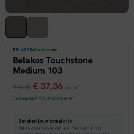
BELAKOS
Op voorraad
Belakos Touchstone
Medium 103
Oorspronkelijke
Huidige
€
37,36
€
43,95
per m²
prijs
prijs
Je bespaart 15%:
€
6,59
per m²
was:
is:
Bereken jouw totaalprijs
€ 43,95.
€ 37,36.
Vul de oppervlakte van je ruimte in m² in. Wij