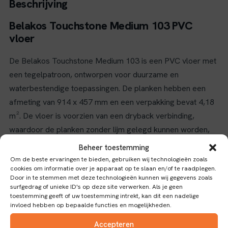
Beschrijving
Belakos Touchstone Medium 103 PVC
vloer
De Belakos Touchstone Medium 103 is een PVC vloer met
een tegelpatroon, ontworpen voor duurzame en
waterbestendige toepassingen. De planken hebben een
afmeting van 914 x 457 mm en een verpakking bevat 4,18
m². De vloer is voorzien van een dryback verbinding,
waardoor de planken zonder lijm gelegd kunnen worden,
wat de installatie vereenvoudigt en flexibiliteit biedt.
Beheer toestemming
Om de beste ervaringen te bieden, gebruiken wij technologieën zoals
Eigenschappen en toepassingen
cookies om informatie over je apparaat op te slaan en/of te raadplegen.
Door in te stemmen met deze technologieën kunnen wij gegevens zoals
Dankzij de waterbestendige eigenschappen is deze vloer
surfgedrag of unieke ID's op deze site verwerken. Als je geen
toestemming geeft of uw toestemming intrekt, kan dit een nadelige
uitermate geschikt voor vochtige ruimtes zoals keukens,
invloed hebben op bepaalde functies en mogelijkheden.
badkamers en commerciële omgevingen waar
Accepteren
waterbestendigheid belangrijk is. De slijtlaag van 0,55 mm