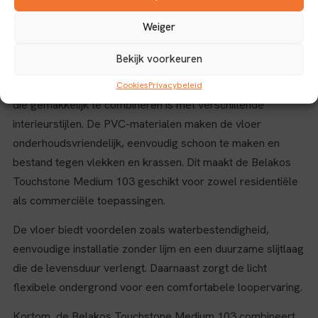
zorgt voor goede bescherming tegen slijtage, waardoor de
Weiger
vloer langdurig mooi blijft en bestand is tegen intensief
gebruik.
Bekijk voorkeuren
Het tegelpatroon geeft een klassieke en tijdloze uitstraling
Cookies
Privacybeleid
die gemakkelijk te combineren is met verschillende
interieurstijlen. De PVC-materialen maken de vloer
onderhoudsvriendelijk, eenvoudig schoon te maken en
bestand tegen vlekken en krassen. Dit maakt de Belakos
Touchstone Medium 103 geschikt voor zowel residentiële
als commerciële toepassingen.
De vloer biedt voordelen zoals waterbestendigheid,
eenvoudige installatie zonder lijm en een duurzame slijtlaag
die de levensduur verlengt. Daarnaast zorgt de licht
flexibele ondergrond voor een comfortabele loopervaring.
Kortom, de Belakos Touchstone Medium 103 combineert