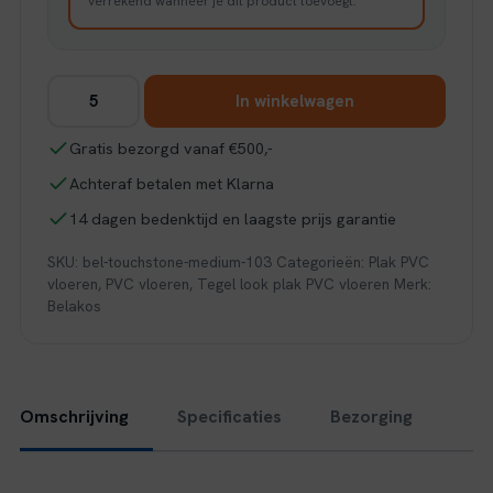
verrekend wanneer je dit product toevoegt.
Belakos
In winkelwagen
Touchstone
Medium
Gratis bezorgd vanaf €500,-
103
Achteraf betalen met Klarna
aantal
14 dagen bedenktijd en laagste prijs garantie
SKU:
bel-touchstone-medium-103
Categorieën:
Plak PVC
vloeren
,
PVC vloeren
,
Tegel look plak PVC vloeren
Merk:
Belakos
Omschrijving
Specificaties
Bezorging