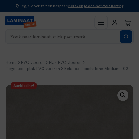
Naar
Leg je vloer zelf en bespaar!
Bereken je doe-het-zelf korting
inhoud
Home
PVC vloeren
Plak PVC vloeren
Tegel look plak PVC vloeren
Belakos Touchstone Medium 103
Aanbieding!