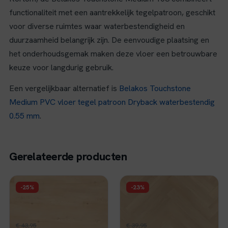
functionaliteit met een aantrekkelijk tegelpatroon, geschikt
voor diverse ruimtes waar waterbestendigheid en
duurzaamheid belangrijk zijn. De eenvoudige plaatsing en
het onderhoudsgemak maken deze vloer een betrouwbare
keuze voor langdurig gebruik.
Een vergelijkbaar alternatief is
Belakos Touchstone
Medium PVC vloer tegel patroon Dryback waterbestendig
0.55 mm
.
Gerelateerde producten
FLOER
FLOER
-25%
-23%
Floer Natuur Click
Floer Walvisgraat PVC
PVC - Cilento Crème
- Noordkaper Natuur
Oorspronkelijke
Huidige
Oorspronkelijke
Huidige
€
32,96
€
30,96
€
43,95
per m²
€
39,95
per m²