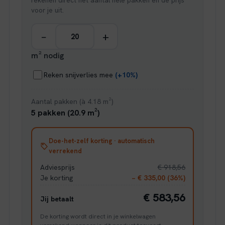
rekenen direct het aantal hele pakken en de prijs
voor je uit.
−
+
m² nodig
Reken snijverlies mee
(+10%)
Aantal pakken (à 4.18 m²)
5 pakken (20.9 m²)
Doe-het-zelf korting · automatisch
verrekend
Adviesprijs
€ 918,56
Je korting
− € 335,00 (36%)
€ 583,56
Jij betaalt
De korting wordt direct in je winkelwagen