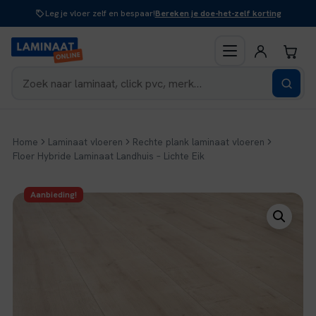
Naar
Leg je vloer zelf en bespaar!
Bereken je doe-het-zelf korting
inhoud
Home
Laminaat vloeren
Rechte plank laminaat vloeren
Floer Hybride Laminaat Landhuis – Lichte Eik
Aanbieding!