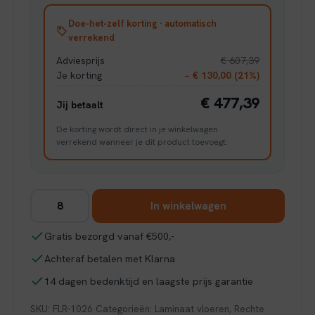
Doe-het-zelf korting · automatisch
verrekend
Adviesprijs
€ 607,39
Je korting
− € 130,00 (21%)
€ 477,39
Jij betaalt
De korting wordt direct in je winkelwagen
verrekend wanneer je dit product toevoegt.
Floer
In winkelwagen
Hybride
Laminaat
Gratis bezorgd vanaf €500,-
Landhuis
Achteraf betalen met Klarna
-
Lichte
14 dagen bedenktijd en laagste prijs garantie
Eik
SKU:
FLR-1026
Categorieën:
Laminaat vloeren
,
Rechte
aantal