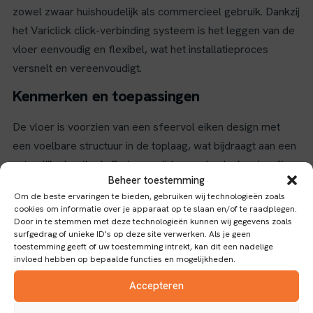
zowel zwaar huishoudelijk als commercieel gebruik. Dankzij
het Variclick click-verbinding systeem is het leggen van de
vloer eenvoudig en flexibel, wat het installatieproces
versnelt en vereenvoudigt.
Kenmerken en toepassingen
De vloer is voorzien van een sfeervol eiken design met
een voelbare structuur in de toplaag, wat bijdraagt aan een
natuurlijke houtlook. De lange zijde van de planken heeft
Beheer toestemming
een luxe V-groef die het extra brede formaat accentueert
Om de beste ervaringen te bieden, gebruiken wij technologieën zoals
en het geheel een authentieke uitstraling geeft. Bovendien
cookies om informatie over je apparaat op te slaan en/of te raadplegen.
is de vloer waterbestendig, ook in de groeven, dankzij een
Door in te stemmen met deze technologieën kunnen wij gegevens zoals
surfgedrag of unieke ID's op deze site verwerken. Als je geen
speciale watervaste coating die tot 4 uur bescherming
toestemming geeft of uw toestemming intrekt, kan dit een nadelige
tegen vocht biedt. Dit maakt de vloer geschikt voor diverse
invloed hebben op bepaalde functies en mogelijkheden.
ruimtes, inclusief die met vloerverwarming, waarvoor hij
Accepteren
expliciet geschikt is.