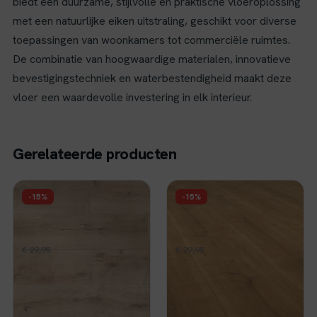
biedt een duurzame, stijlvolle en praktische vloeroplossing
met een natuurlijke eiken uitstraling, geschikt voor diverse
toepassingen van woonkamers tot commerciële ruimtes.
De combinatie van hoogwaardige materialen, innovatieve
bevestigingstechniek en waterbestendigheid maakt deze
vloer een waardevolle investering in elk interieur.
Gerelateerde producten
FLOER
FLOER
-15%
-15%
Floer Hybride
Floer Hybride
Laminaat Steden -
Laminaat Landhuis -
Leiden Lichtbruin
Natuurlijke Eik
Oorspronkelijke
Huidige
Oorspronkelijke
Huidige
€
25,46
€
25,46
€
29,95
per m²
€
29,95
per m²
Eiken
prijs
prijs
prijs
prijs
Op voorraad
Op voorraad
was:
is:
was:
is:
€ 29,95.
€ 25,46.
€ 29,95.
€ 25,46.
Bekijk
Bekijk