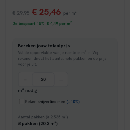
Oorspronkelijke
Huidige
€
25,46
€
29,95
per m²
prijs
prijs
Je bespaart 15%:
€
4,49
per m²
was:
is:
Bereken jouw totaalprijs
€ 29,95.
€ 25,46.
Vul de oppervlakte van je ruimte in m² in. Wij
rekenen direct het aantal hele pakken en de prijs
voor je uit.
−
+
m² nodig
Reken snijverlies mee
(+10%)
Aantal pakken (à 2.535 m²)
8 pakken (20.3 m²)