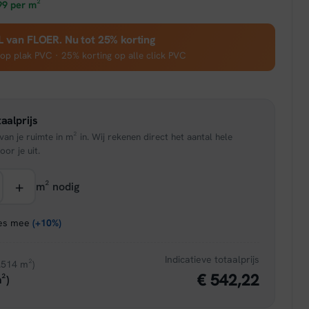
prijs
99
per m²
is:
van FLOER. Nu tot 25% korting
 op plak PVC · 25% korting op alle click PVC
95.
€ 26,96.
aalprijs
an je ruimte in m² in. Wij rekenen direct het aantal hele
oor je uit.
+
m² nodig
ies mee
(+10%)
Indicatieve totaalprijs
.514 m²)
€ 542,22
²)