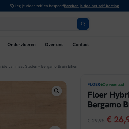
Leg je vloer zelf en bespaar!
Bereken je doe-het-zelf korting
bmenu
Ondervloeren
Over ons
Contact
nen:
rken
ride Laminaat Steden – Bergamo Bruin Eiken
FLOER
Op voorraad
Floer Hybr
Bergamo Br
Oorsp
€
26,
€
29,95