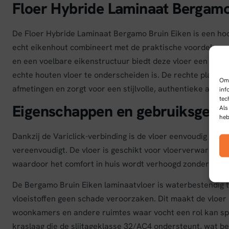
Floer Hybride Laminaat Bergamo
De Floer Hybride Laminaat Bergamo Bruin Eiken is een hoo
echt eikenhout combineert met de praktische voordelen va
en een voelbare eikenstructuur biedt deze vloer een natuur
echte houten vloer te onderscheiden is. De rechte plank 
Om 
afmetingen en zorgt voor een stijlvolle, authentieke afwer
inf
tec
Eigenschappen en gebruiksgem
Als
heb
Dankzij de Variclick-verbinding is de vloer eenvoudig zelf t
vereenvoudigt. De vloer is geschikt voor vloerverwarmin
waardoor het comfort in huis wordt verhoogd zonder in te l
De Bergamo Bruin Eiken laminaatvloer is waterbestendig to
vloeistoffen geen schade veroorzaken. Dit maakt de vloer 
woonkamers en andere ruimtes waar vocht een rol kan spel
kraslaag die de slijtageklasse 32/AC4 ondersteunt, wat bet