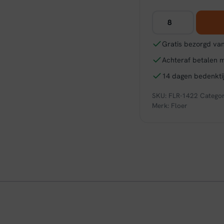
Floer
Hybride
Laminaat
Gratis bezorgd van
Steden
Achteraf betalen 
-
Bergamo
14 dagen bedenktij
Bruin
SKU:
FLR-1422
Categor
Eiken
Merk:
Floer
aantal