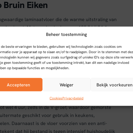
 Bruin Eiken
gwaardige laminaatvloer die de warme uitstraling van
n laminaat. Met royale planken van 128,8 bij 24,4 cm
Beheer toestemming
lijke en luxueuze uitstraling die nauwelijks van een
met een luxe V-groef rondom benadrukt de grote
de beste ervaringen te bieden, gebruiken wij technologieën zoals cookies om
king.
ormatie over je apparaat op te slaan en/of te raadplegen. Door in te stemmen met de
hnologieën kunnen wij gegevens zoals surfgedrag of unieke ID's op deze site verwerk
ak
 je geen toestemming geeft of uw toestemming intrekt, kan dit een nadelige invloed
ben op bepaalde functies en mogelijkheden.
e leggen, wat het installatieproces versnelt en
Accepteren
Weiger
Bekijk voorkeuren
g dankzij een warmteweerstand van 0,07 m²K/W,
everen op efficiëntie.
Cookies
Privacybeleid
t wel 4 uur, zelfs in de V-groef, waardoor gemorste
uitermate geschikt voor gebruik in keukens,
en. Daarnaast is de vloer voorzien van een anti-
ekent dat hij bestand is tegen intensief huishoudelijk