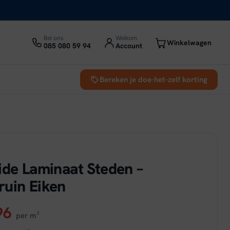
Bel ons
Welkom
Winkelwagen
085 080 59 94
Account
Bereken je doe-het-zelf korting
ide Laminaat Steden –
uin Eiken
ronkelijke
Huidige
96
per m²