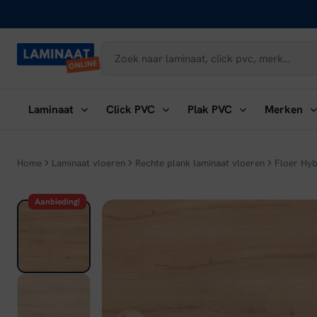
Naar
inhoud
Submenu
Submenu
Submenu
Su
Laminaat
Click PVC
Plak PVC
Merken
openen:
openen:
openen:
ope
Laminaat
Click
Plak
Me
PVC
PVC
Home
Laminaat vloeren
Rechte plank laminaat vloeren
Floer Hyb
Aanbieding!