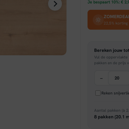
prijs
Je bespaart 10%:
€
2,
was:
ZOMERDEAL 
22,5% korting
€ 29,
Bereken jouw tot
Vul de oppervlakte v
pakken en de prijs v
−
Reken snijverl
Aantal pakken (à 2
8 pakken (20.1 m