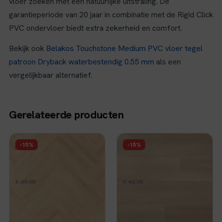
vloer zoeken met een natuurlijke uitstraling. De
garantieperiode van 20 jaar in combinatie met de Rigid Click
PVC ondervloer biedt extra zekerheid en comfort.
Bekijk ook
Belakos Touchstone Medium PVC vloer tegel
patroon Dryback waterbestendig 0.55 mm
als een
vergelijkbaar alternatief.
Gerelateerde producten
FLOER
FLOER
-15%
-15%
Floer Walvisgraat PVC
Floer Landhuis Click
- Cetus Crème
PVC - Natuur Eik
Oorspronkelijke
Huidige
Oorspronkelijke
Huidige
€
33,96
€
37,36
€
39,95
per m²
€
43,95
per m²
prijs
prijs
prijs
prijs
Op voorraad
Op voorraad
was:
is:
was:
is:
€ 39,95.
€ 33,96.
€ 43,95.
€ 37,36.