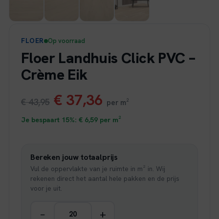
FLOER
Op voorraad
Floer Landhuis Click PVC –
Crème Eik
Oorspronkelijke
Huidige
€
37,36
€
43,95
per m²
prijs
prijs
Je bespaart 15%:
€
6,59
per m²
was:
is:
Bereken jouw totaalprijs
€ 43,95.
€ 37,36.
Vul de oppervlakte van je ruimte in m² in. Wij
rekenen direct het aantal hele pakken en de prijs
voor je uit.
−
+