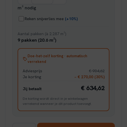
m² nodig
Reken snijverlies mee
(+10%)
Aantal pakken (à 2.287 m²)
9 pakken (20.6 m²)
Doe-het-zelf korting · automatisch
verrekend
Adviesprijs
€ 904,62
Je korting
− € 270,00 (30%)
€ 634,62
Jij betaalt
De korting wordt direct in je winkelwagen
verrekend wanneer je dit product toevoegt.
Floer