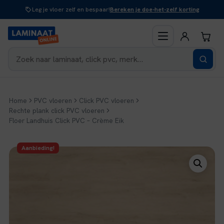
Naar
Leg je vloer zelf en bespaar!
Bereken je doe-het-zelf korting
inhoud
Home
PVC vloeren
Click PVC vloeren
Rechte plank click PVC vloeren
Floer Landhuis Click PVC – Crème Eik
Aanbieding!