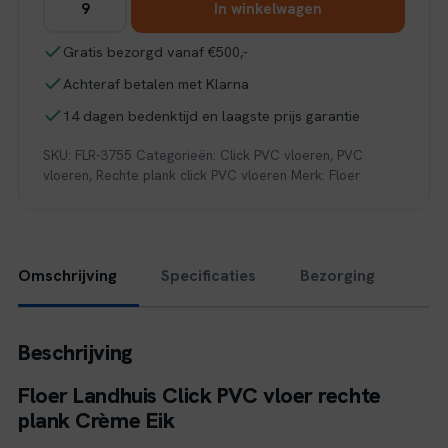
In winkelwagen
Landhuis
Click
Gratis bezorgd vanaf €500,-
PVC
Achteraf betalen met Klarna
-
Crème
14 dagen bedenktijd en laagste prijs garantie
Eik
SKU:
FLR-3755
Categorieën:
Click PVC vloeren
,
PVC
aantal
vloeren
,
Rechte plank click PVC vloeren
Merk:
Floer
Omschrijving
Specificaties
Bezorging
Beschrijving
Floer Landhuis Click PVC vloer rechte
plank Crème Eik