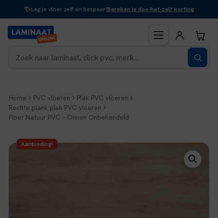
Naar
Leg je vloer zelf en bespaar!
Bereken je doe-het-zelf korting
inhoud
Home
PVC vloeren
Plak PVC vloeren
Rechte plank plak PVC vloeren
Floer Natuur PVC – Onnen Onbehandeld
Aanbieding!