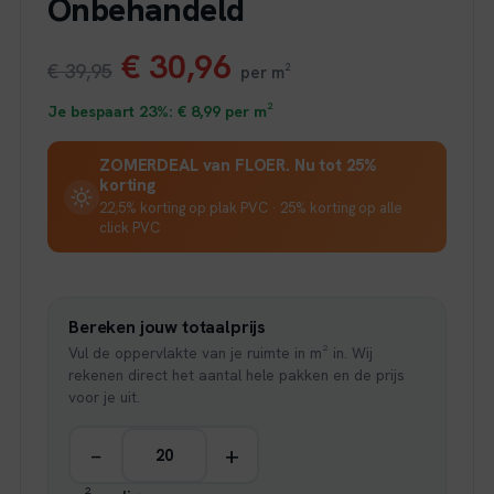
Onbehandeld
Oorspronkelijke
Huidige
€
30,96
€
39,95
per m²
prijs
prijs
Je bespaart 23%:
€
8,99
per m²
was:
is:
ZOMERDEAL van FLOER. Nu tot 25%
korting
€ 39,95.
€ 30,96.
22,5% korting op plak PVC · 25% korting op alle
click PVC
Bereken jouw totaalprijs
Vul de oppervlakte van je ruimte in m² in. Wij
rekenen direct het aantal hele pakken en de prijs
voor je uit.
−
+