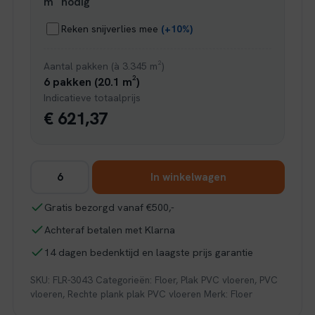
m² nodig
Reken snijverlies mee
(+10%)
Aantal pakken (à 3.345 m²)
6 pakken (20.1 m²)
Indicatieve totaalprijs
€ 621,37
Floer
In winkelwagen
Natuur
PVC
Gratis bezorgd vanaf €500,-
-
Achteraf betalen met Klarna
Onnen
Onbehandeld
14 dagen bedenktijd en laagste prijs garantie
aantal
SKU:
FLR-3043
Categorieën:
Floer
,
Plak PVC vloeren
,
PVC
vloeren
,
Rechte plank plak PVC vloeren
Merk:
Floer