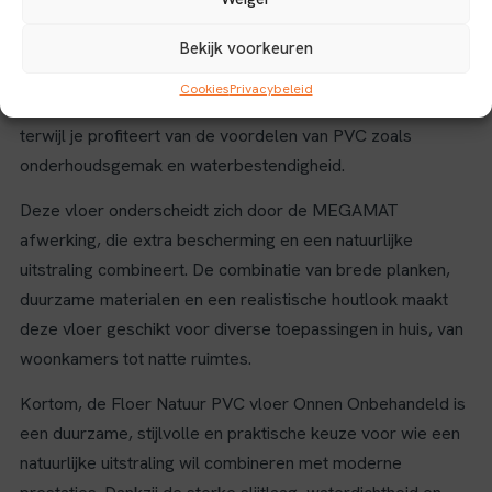
over het Eurofins Gold certificaat en het Emissieklasse A+
keurmerk, wat de veiligheid en gezondheid in huis
Bekijk voorkeuren
waarborgt. De voelbare eikenstructuur op de toplaag geeft
Cookies
Privacybeleid
de vloer het authentieke gevoel van een houten vloer,
terwijl je profiteert van de voordelen van PVC zoals
onderhoudsgemak en waterbestendigheid.
Deze vloer onderscheidt zich door de MEGAMAT
afwerking, die extra bescherming en een natuurlijke
uitstraling combineert. De combinatie van brede planken,
duurzame materialen en een realistische houtlook maakt
deze vloer geschikt voor diverse toepassingen in huis, van
woonkamers tot natte ruimtes.
Kortom, de Floer Natuur PVC vloer Onnen Onbehandeld is
een duurzame, stijlvolle en praktische keuze voor wie een
natuurlijke uitstraling wil combineren met moderne