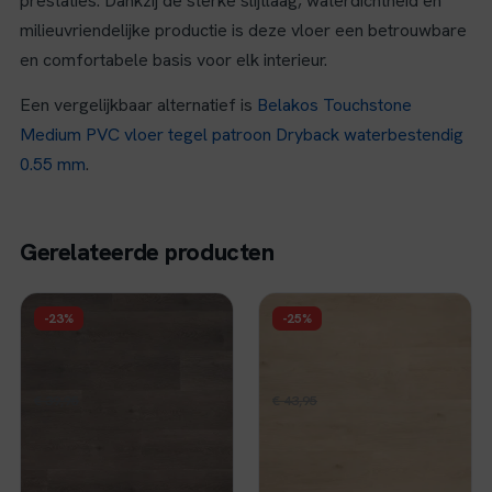
prestaties. Dankzij de sterke slijtlaag, waterdichtheid en
milieuvriendelijke productie is deze vloer een betrouwbare
en comfortabele basis voor elk interieur.
Een vergelijkbaar alternatief is
Belakos Touchstone
Medium PVC vloer tegel patroon Dryback waterbestendig
0.55 mm
.
Gerelateerde producten
FLOER
FLOER
-23%
-25%
Floer Natuur PVC -
Floer Landhuis Click
Madeira Mokka
PVC - Pure Eik
Oorspronkelijke
Huidige
Oorspronkelijke
Huidige
€
30,96
€
32,96
€
39,95
per m²
€
43,95
per m²
prijs
prijs
prijs
prijs
Op voorraad
Op voorraad
was:
is:
was:
is:
€ 39,95.
€ 30,96.
€ 43,95.
€ 32,96.