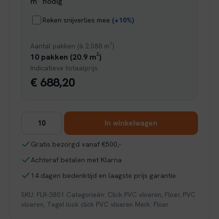
m² nodig
Reken snijverlies mee
(+10%)
Aantal pakken (à 2.088 m²)
10 pakken (20.9 m²)
Indicatieve totaalprijs
€ 688,20
Floer
In winkelwagen
Tegel
Click
Gratis bezorgd vanaf €500,-
PVC
Achteraf betalen met Klarna
-
Betonlook
14 dagen bedenktijd en laagste prijs garantie
Grijs
SKU:
FLR-3801
Categorieën:
Click PVC vloeren
,
Floer
,
PVC
aantal
vloeren
,
Tegel look click PVC vloeren
Merk:
Floer