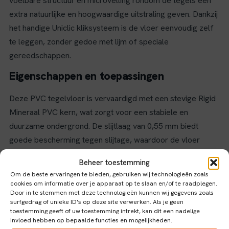
voelbare structuur en microvelling rondom de tegels een
extra natuurlijke en hoogwaardige uitstraling geven. Dankzij
het handige Uniclic kliksysteem is de vloer eenvoudig zelf
te leggen, zonder gedoe met lijm of speciale
gereedschappen.
Eigenschappen en toepassingen
Deze PVC tegelvloer is vervaardigd met een stevige Rigid
Mineraal PVC kern, wat zorgt voor een stabiele en
duurzame ondergrond. De slijtlaag van 0,55 mm biedt
goede bescherming tegen slijtage, waardoor de vloer
geschikt is voor intensief gebruik in woon- en werkruimtes.
Beheer toestemming
De vloer is 100% waterbestendig, waardoor hij ideaal is
Om de beste ervaringen te bieden, gebruiken wij technologieën zoals
voor vochtige ruimtes zoals de keuken, hal en badkamer.
cookies om informatie over je apparaat op te slaan en/of te raadplegen.
Door in te stemmen met deze technologieën kunnen wij gegevens zoals
Daarnaast heeft de vloer een lage warmteweerstand van
surfgedrag of unieke ID's op deze site verwerken. Als je geen
0,039 m²K/W, wat betekent dat hij uitstekend samenwerkt
toestemming geeft of uw toestemming intrekt, kan dit een nadelige
invloed hebben op bepaalde functies en mogelijkheden.
met vloerverwarming en -koeling. Dit zorgt voor een