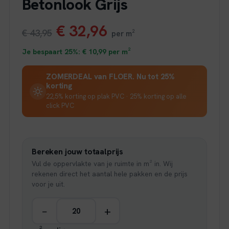
Betonlook Grijs
Oorspronkelijke
Huidige
€
32,96
€
43,95
per m²
prijs
prijs
Je bespaart 25%:
€
10,99
per m²
was:
is:
ZOMERDEAL van FLOER. Nu tot 25%
korting
€ 43,95.
€ 32,96.
22,5% korting op plak PVC · 25% korting op alle
click PVC
Bereken jouw totaalprijs
Vul de oppervlakte van je ruimte in m² in. Wij
rekenen direct het aantal hele pakken en de prijs
voor je uit.
−
+