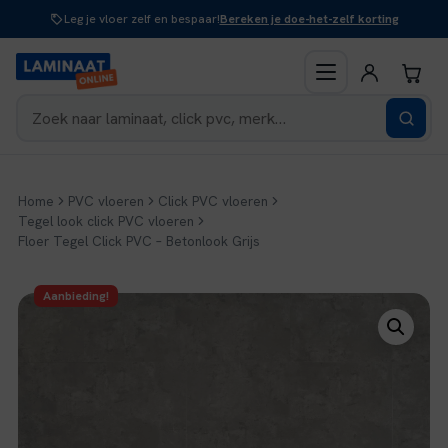
Naar
Leg je vloer zelf en bespaar!
Bereken je doe-het-zelf korting
inhoud
Home
PVC vloeren
Click PVC vloeren
Tegel look click PVC vloeren
Floer Tegel Click PVC – Betonlook Grijs
Aanbieding!