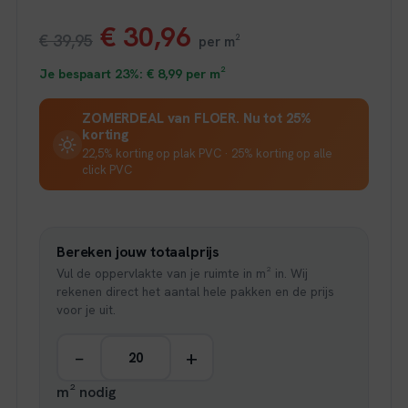
Oorspronkelijke
Huidige
€
30,96
€
39,95
per m²
prijs
prijs
Je bespaart 23%:
€
8,99
per m²
was:
is:
ZOMERDEAL van FLOER. Nu tot 25%
korting
€ 39,95.
€ 30,96.
22,5% korting op plak PVC · 25% korting op alle
click PVC
Bereken jouw totaalprijs
Vul de oppervlakte van je ruimte in m² in. Wij
rekenen direct het aantal hele pakken en de prijs
voor je uit.
−
+
m² nodig