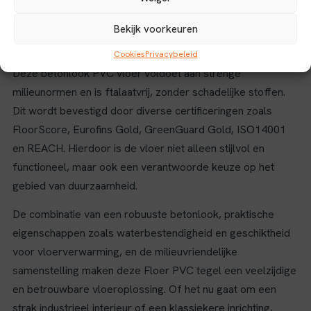
warme vloer. De tegelvorm en het patroon versterken het
authentieke tegelkarakter, terwijl het materiaal PVC zorgt
Bekijk voorkeuren
voor duurzaamheid en onderhoudsgemak.
Cookies
Privacybeleid
Deze betonlook PVC vloer voldoet aan strenge
milieunormen en is ftalaatvrij, zonder schadelijke stoffen.
Dit wordt bevestigd door diverse certificeringen zoals
FloorScore, Eurofins Gold, GreenGuard Gold, ISO14001
en REACH. Hierdoor is de vloer niet alleen stijlvol en
functioneel, maar ook een verantwoorde keuze op het
gebied van duurzaamheid.
De combinatie van een robuuste betonlook, praktische
eigenschappen zoals waterbestendigheid en geschiktheid
voor vloerverwarming, en de milieuvriendelijke
samenstelling maken deze Floer PVC tegel een veelzijdige
en betrouwbare vloeroplossing. Of het nu gaat om een
strak industrieel interieur of een klassiekere inrichting,