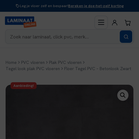
Naar
Leg je vloer zelf en bespaar!
Bereken je doe-het-zelf korting
inhoud
Home
PVC vloeren
Plak PVC vloeren
Tegel look plak PVC vloeren
Floer Tegel PVC – Betonlook Zwart
Aanbieding!