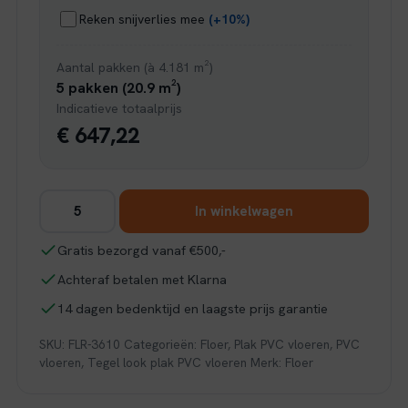
Reken snijverlies mee
(+10%)
Aantal pakken (à 4.181 m²)
5 pakken (20.9 m²)
Indicatieve totaalprijs
€ 647,22
Floer
In winkelwagen
Tegel
PVC
Gratis bezorgd vanaf €500,-
-
Achteraf betalen met Klarna
Betonlook
Zwart
14 dagen bedenktijd en laagste prijs garantie
aantal
SKU:
FLR-3610
Categorieën:
Floer
,
Plak PVC vloeren
,
PVC
vloeren
,
Tegel look plak PVC vloeren
Merk:
Floer