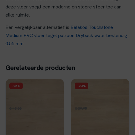
deze vloer voegt een moderne en stoere sfeer toe aan
elke ruimte.
Een vergelijkbaar alternatief is
Belakos Touchstone
Medium PVC vloer tegel patroon Dryback waterbestendig
0.55 mm
.
Gerelateerde producten
FLOER
FLOER
-25%
-23%
Floer Landhuis Click
Floer Natuur PVC -
PVC - Pure Eik
Noordwijk Natuur
Oorspronkelijke
Huidige
Oorspronkelijke
Huidige
€
32,96
€
30,96
€
43,95
per m²
€
39,95
per m²
prijs
prijs
prijs
prijs
Op voorraad
Op voorraad
was:
is:
was:
is:
€ 43,95.
€ 32,96.
€ 39,95.
€ 30,96.
Bekijk
Bekijk