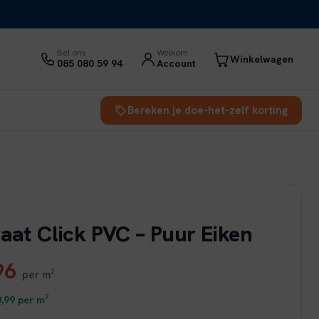
Bel ons
Welkom
Winkelwagen
085 080 59 94
Account
Bereken je doe-het-zelf korting
raat Click PVC – Puur Eiken
ronkelijke
Huidige
96
per m²
prijs
,99
per m²