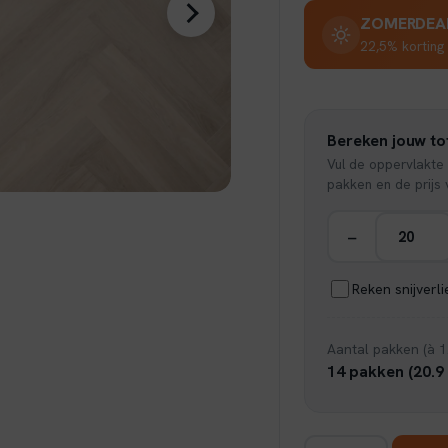
was:
ZOMERDEAL 
22,5% korting 
€ 43,
Bereken jouw tot
Vul de oppervlakte 
pakken en de prijs v
−
Reken snijverl
Aantal pakken (à 1
14 pakken (20.9
Floer