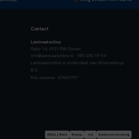
Contact
Laminaatonline
Ratio 14, 6921 RW Duiven
info@laminaatonline.nl · 085 080 59 94
Laminaatonline is onderdeel van Vloerenhuys
B.V.
Kvk nummer: 87609797
iDEAL | Wero
Klarna
in3
Bankoverschrijving