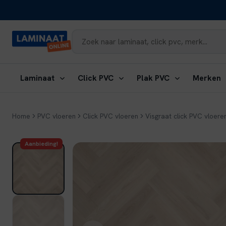
Naar
inhoud
Submenu
Submenu
Submenu
S
Laminaat
Click PVC
Plak PVC
Merken
openen:
openen:
openen:
o
Laminaat
Click
Plak
M
PVC
PVC
Home
PVC vloeren
Click PVC vloeren
Visgraat click PVC vloere
Aanbieding!