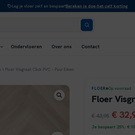
Leg je vloer zelf en bespaar!
Bereken je doe-het-zelf korting
ubmenu
Ondervloeren
Over ons
Contact
penen:
erken
n
Floer Visgraat Click PVC – Puur Eiken
FLOER
Op voorraad
Floer Visg
Oorsp
€
32,
€
43,95
prijs
Je bespaart 25%:
€
10