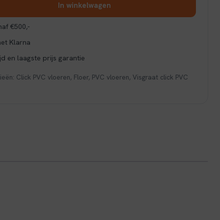
In winkelwagen
af €500,-
met Klarna
d en laagste prijs garantie
ieën:
Click PVC vloeren
,
Floer
,
PVC vloeren
,
Visgraat click PVC