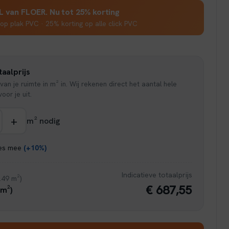
is:
van FLOER. Nu tot 25% korting
op plak PVC · 25% korting op alle click PVC
95.
€ 32,96.
aalprijs
van je ruimte in m² in. Wij rekenen direct het aantal hele
oor je uit.
+
m² nodig
ies mee
(+10%)
Indicatieve totaalprijs
.49 m²)
€ 687,55
 m²)