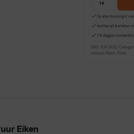
Visgraat
Click
Gratis bezorgd van
PVC
Achteraf betalen 
-
Puur
14 dagen bedenktij
Eiken
SKU:
FLR-3932
Categor
aantal
vloeren
Merk:
Floer
Puur Eiken