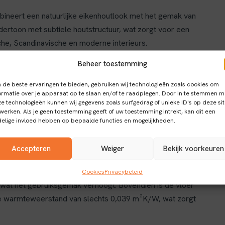
mbineert een natuurlijke eikenhoutlook met het gemak van
dertoon met subtiele houtstructuur, wat zorgt voor een
ische, Scandinavische en moderne interieurs.
zien van een slijtvaste toplaag van 0,55 mm, waardoor
Beheer toestemming
t kinderen en huisdieren.
de beste ervaringen te bieden, gebruiken wij technologieën zoals cookies om
ormatie over je apparaat op te slaan en/of te raadplegen. Door in te stemmen m
e technologieën kunnen wij gegevens zoals surfgedrag of unieke ID's op deze si
werken. Als je geen toestemming geeft of uw toestemming intrekt, kan dit een
elige invloed hebben op bepaalde functies en mogelijkheden.
 leggen, zonder dat er lijm nodig is. De vloer is volledig
ies voorkomt, wat bijdraagt aan een natuurlijke
Accepteren
Weiger
Bekijk voorkeuren
en duurzame en stabiele vloer met een voelbare structuur
nd maakt.
Cookies
Privacybeleid
, wat het gebruiksgemak verhoogt. Bovendien is de vloer
age warmteweerstand van slechts 0,039 m²K/W, wat zorgt