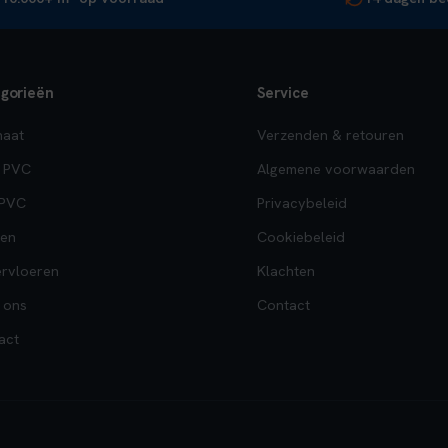
gorieën
Service
naat
Verzenden & retouren
k PVC
Algemene voorwaarden
 PVC
Privacybeleid
en
Cookiebeleid
rvloeren
Klachten
 ons
Contact
act