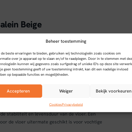
alein Beige
ombineert de warme uitstraling van echt eikenhout met
Beheer toestemming
g van 914 mm lang en 152 mm breed, biedt deze vloer
de beste ervaringen te bieden, gebruiken wij technologieën zoals cookies om
tijdloze sfeer creëert in elke ruimte. De beige tint
ormatie over je apparaat op te slaan en/of te raadplegen. Door in te stemmen met de
e en lichte uitstraling die goed te combineren is met
hnologieën kunnen wij gegevens zoals surfgedrag of unieke ID's op deze site verwerk
 je geen toestemming geeft of uw toestemming intrekt, kan dit een nadelige invloed
ben op bepaalde functies en mogelijkheden.
Accepteren
Weiger
Bekijk voorkeuren
 over een slijtlaag van 0,55 mm, wat zorgt voor een
Cookies
Privacybeleid
ack type verlijming zorgt voor een stevige en
e stabiliteit en levensduur van de vloer. Een
or de vloer uitermate geschikt is voor vochtige