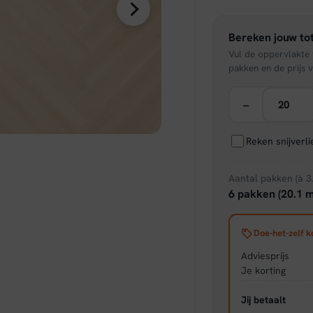
was:
Bereken jouw tot
€ 39,
Vul de oppervlakte v
pakken en de prijs v
−
Reken snijverl
Aantal pakken (à 3
6 pakken (20.1 m
Doe-het-zelf k
Adviesprijs
Je korting
Jij betaalt