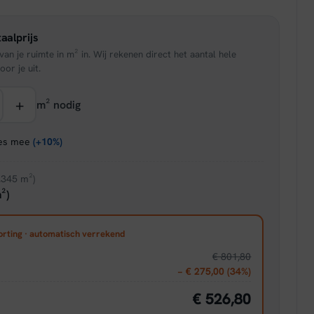
is:
aalprijs
95.
€ 33,96.
an je ruimte in m² in. Wij rekenen direct het aantal hele
oor je uit.
+
m² nodig
ies mee
(+10%)
.345 m²)
²)
orting · automatisch verrekend
€ 801,80
− € 275,00 (34%)
€ 526,80