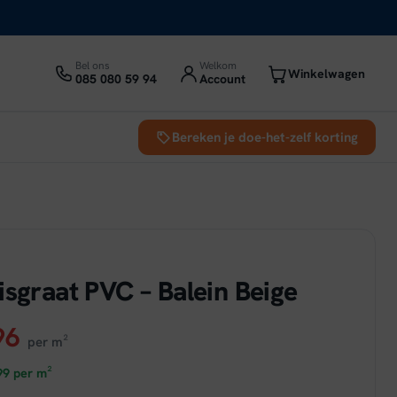
Bel ons
Welkom
Winkelwagen
085 080 59 94
Account
Bereken je doe-het-zelf korting
isgraat PVC – Balein Beige
ronkelijke
Huidige
96
per m²
prijs
99
per m²