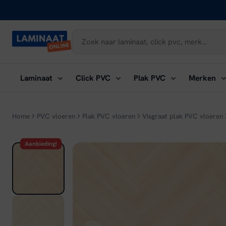
Naar
inhoud
Submenu
Submenu
Submenu
Su
Laminaat
Click PVC
Plak PVC
Merken
openen:
openen:
openen:
ope
Laminaat
Click
Plak
Me
PVC
PVC
Home
PVC vloeren
Plak PVC vloeren
Visgraat plak PVC vloeren
Aanbieding!