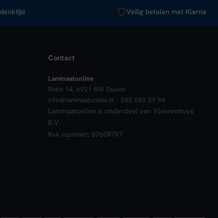
denktijd
Veilig betalen met Klarna
Contact
Laminaatonline
Ratio 14, 6921 RW Duiven
info@laminaatonline.nl · 085 080 59 94
Laminaatonline is onderdeel van Vloerenhuys
B.V.
Kvk nummer: 87609797