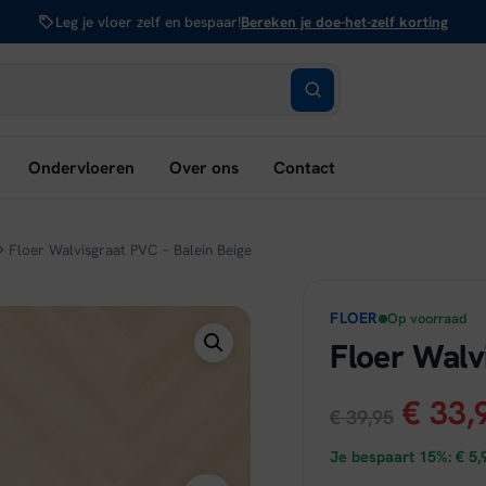
Leg je vloer zelf en bespaar!
Bereken je doe-het-zelf korting
bmenu
Ondervloeren
Over ons
Contact
nen:
rken
Floer Walvisgraat PVC – Balein Beige
FLOER
Op voorraad
Floer Walv
Oorsp
€
33,
€
39,95
prijs
Je bespaart 15%:
€
5,