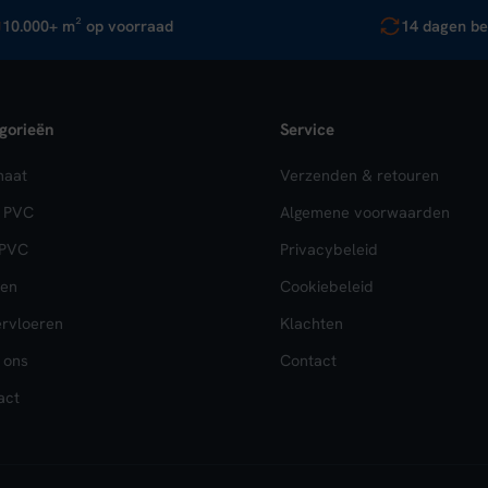
10.000+ m² op voorraad
14 dagen be
gorieën
Service
naat
Verzenden & retouren
k PVC
Algemene voorwaarden
 PVC
Privacybeleid
en
Cookiebeleid
rvloeren
Klachten
 ons
Contact
act