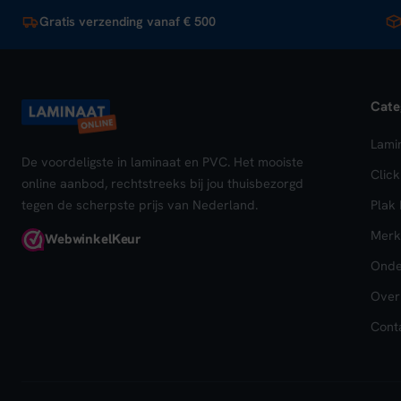
Gratis verzending vanaf € 500
Cate
Lami
De voordeligste in laminaat en PVC. Het mooiste
Clic
online aanbod, rechtstreeks bij jou thuisbezorgd
tegen de scherpste prijs van Nederland.
Plak
Merk
Webwinkel
Keur
Onde
Over
Cont