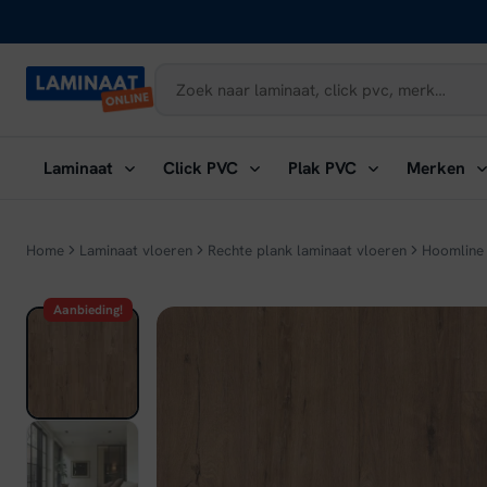
Naar
inhoud
Submenu
Submenu
Submenu
Su
Laminaat
Click PVC
Plak PVC
Merken
openen:
openen:
openen:
ope
Laminaat
Click
Plak
Me
PVC
PVC
Home
Laminaat vloeren
Rechte plank laminaat vloeren
Hoomline 
Aanbieding!