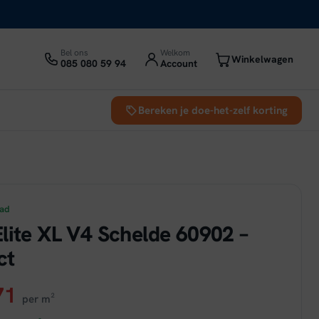
Bel ons
Welkom
Winkelwagen
085 080 59 94
Account
Bereken je doe-het-zelf korting
aad
lite XL V4 Schelde 60902 –
ct
ronkelijke
Huidige
71
per m²