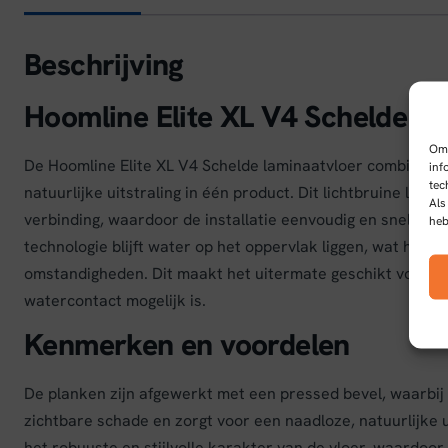
Beschrijving
Hoomline Elite XL V4 Schelde L
Om 
De Hoomline Elite XL V4 Schelde laminaatvloer combineer
inf
tec
natuurlijke uitstraling in één product. Dit lichtbruine lami
Als
verbinding, waardoor de installatie eenvoudig en snel verl
heb
technologie blijft water op het oppervlak liggen, wat het
omstandigheden. Dit maakt het uitermate geschikt voor g
watercontact mogelijk is.
Kenmerken en voordelen
De planken zijn afgewerkt met een pressed bevel, waarbij 
zichtbare schade en zorgt voor een naadloze, natuurlijke 
het robuuste en stijlvolle karakter van de vloer, waardoo