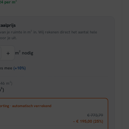
prijs
24
per m²
is:
aalprijs
95.
€ 29,71.
an je ruimte in m² in. Wij rekenen direct het aantal hele
oor je uit.
+
m² nodig
ies mee
(+10%)
.46 m²)
²)
orting · automatisch verrekend
€ 773,79
− € 195,00 (25%)