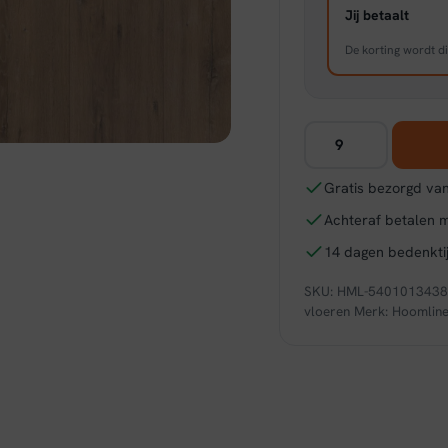
Jij betaalt
De korting wordt di
Hoomline
Elite
XL
Gratis bezorgd van
V4
Achteraf betalen 
Schelde
60902
14 dagen bedenktij
-
SKU:
HML-540101343
Aquaprotect
vloeren
Merk:
Hoomlin
aantal