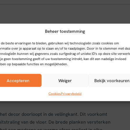
aminaatvloer
Beheer toestemming
de beste ervaringen te bieden, gebruiken wij technologieën zoals cookies om
t duurzaamheid, waterbestendigheid en een
ormatie over je apparaat op te slaan en/of te raadplegen. Door in te stemmen met de
hnologieën kunnen wij gegevens zoals surfgedrag of unieke ID's op deze site verwerk
naat met rechte planken is voorzien van een click-
 je geen toestemming geeft of uw toestemming intrekt, kan dit een nadelige invloed
oopt zonder lijm of spijkers. Dankzij de Aquaprotect-
ben op bepaalde functies en mogelijkheden.
 laminaat bestand maakt tegen ongelukjes en vochtige
ebruik in keukens, badkamers en andere ruimtes waar
Accepteren
Weiger
Bekijk voorkeuren
Cookies
Privacybeleid
het decor doorloopt in de vellingkant. Dit voorkomt
uitstraling van de vloer. De brede planken versterken
r het een moderne en warme sfeer creëert in elke