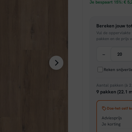
prijs
Je bespaart 15%:
€
5,
was:
Bereken jouw tot
€ 34,
Vul de oppervlakte v
pakken en de prijs v
−
Reken snijverl
Aantal pakken (à 2
9 pakken (22.1 m
Doe-het-zelf k
Adviesprijs
Je korting