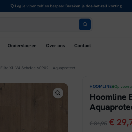
Leg je vloer zelf en bespaar!
Bereken je doe-het-zelf korting
bmenu
Ondervloeren
Over ons
Contact
nen:
rken
Elite XL V4 Schelde 60902 – Aquaprotect
HOOMLINE
Op voorr
Hoomline E
Aquaprote
Oorsp
€
29,
€
34,95