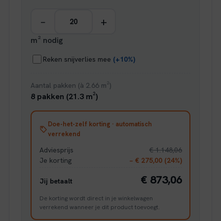
−
+
m² nodig
Reken snijverlies mee
(+10%)
Aantal pakken (à 2.66 m²)
8 pakken (21.3 m²)
Doe-het-zelf korting · automatisch
verrekend
Adviesprijs
€ 1.148,06
Je korting
− € 275,00 (24%)
€ 873,06
Jij betaalt
De korting wordt direct in je winkelwagen
verrekend wanneer je dit product toevoegt.