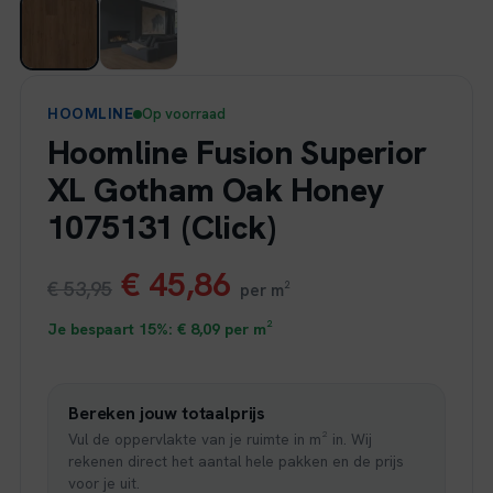
HOOMLINE
Op voorraad
Hoomline Fusion Superior
XL Gotham Oak Honey
1075131 (Click)
Oorspronkelijke
Huidige
€
45,86
€
53,95
per m²
prijs
prijs
Je bespaart 15%:
€
8,09
per m²
was:
is:
Bereken jouw totaalprijs
€ 53,95.
€ 45,86.
Vul de oppervlakte van je ruimte in m² in. Wij
rekenen direct het aantal hele pakken en de prijs
voor je uit.