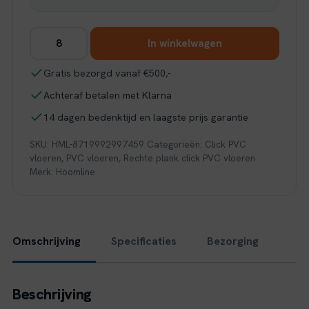
Hoomline
In winkelwagen
Fusion
Superior
Gratis bezorgd vanaf €500,-
XL
Achteraf betalen met Klarna
Gotham
Oak
14 dagen bedenktijd en laagste prijs garantie
Honey
SKU:
HML-8719992997459
Categorieën:
Click PVC
1075131
vloeren
,
PVC vloeren
,
Rechte plank click PVC vloeren
(Click)
Merk:
Hoomline
aantal
Omschrijving
Specificaties
Bezorging
Beschrijving