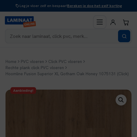
Naar
Leg je vloer zelf en bespaar!
Bereken je doe-het-zelf korting
inhoud
Home
PVC vloeren
Click PVC vloeren
Rechte plank click PVC vloeren
Hoomline Fusion Superior XL Gotham Oak Honey 1075131 (Click)
Aanbieding!