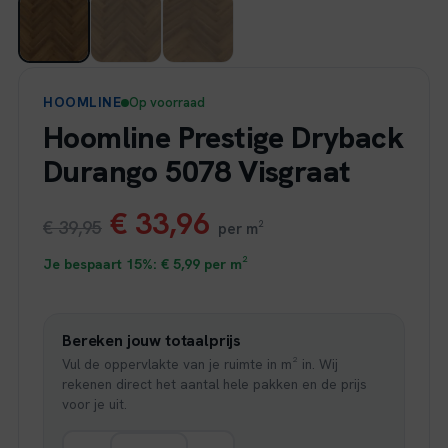
HOOMLINE
Op voorraad
Hoomline Prestige Dryback
Durango 5078 Visgraat
Oorspronkelijke
Huidige
€
33,96
€
39,95
per m²
prijs
prijs
Je bespaart 15%:
€
5,99
per m²
was:
is:
Bereken jouw totaalprijs
€ 39,95.
€ 33,96.
Vul de oppervlakte van je ruimte in m² in. Wij
rekenen direct het aantal hele pakken en de prijs
voor je uit.