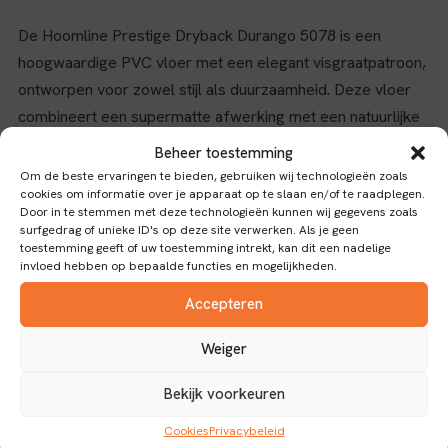
De Hoomline Prestige Dryback Durango 5078 is een
hoogwaardige PVC vloer met een elegant visgraatpatroon,
ontworpen voor zowel stijl als duurzaamheid. Deze vloer
combineert een supermatte afwerking met een natuurlijke
uitstraling, waardoor elke ruimte een moderne en
Beheer toestemming
levendige sfeer krijgt.
Om de beste ervaringen te bieden, gebruiken wij technologieën zoals
cookies om informatie over je apparaat op te slaan en/of te raadplegen.
Kenmerken en toepassingen
Door in te stemmen met deze technologieën kunnen wij gegevens zoals
surfgedrag of unieke ID's op deze site verwerken. Als je geen
toestemming geeft of uw toestemming intrekt, kan dit een nadelige
Dankzij de 0,55 mm dikke slijtlaag biedt deze vloer
invloed hebben op bepaalde functies en mogelijkheden.
uitstekende bescherming tegen dagelijks gebruik, wat
Accepteren
zorgt voor een langdurige en betrouwbare prestatie. De
glasvezelversterking in de constructie verhoogt de
Weiger
stabiliteit en verlengt de levensduur, zelfs in intensief
gebruikte ruimtes. Het Dryback-systeem maakt de
Bekijk voorkeuren
installatie eenvoudig en zorgt voor een stevige verbinding
Cookies
Privacybeleid
met de ondervloer. Bovendien is de vloer waterbestendig,