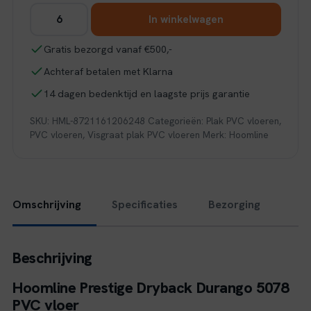
Hoomline
In winkelwagen
Prestige
Dryback
Gratis bezorgd vanaf €500,-
Durango
Achteraf betalen met Klarna
5078
Visgraat
14 dagen bedenktijd en laagste prijs garantie
aantal
SKU:
HML-8721161206248
Categorieën:
Plak PVC vloeren
,
PVC vloeren
,
Visgraat plak PVC vloeren
Merk:
Hoomline
Omschrijving
Specificaties
Bezorging
Beschrijving
Hoomline Prestige Dryback Durango 5078
PVC vloer