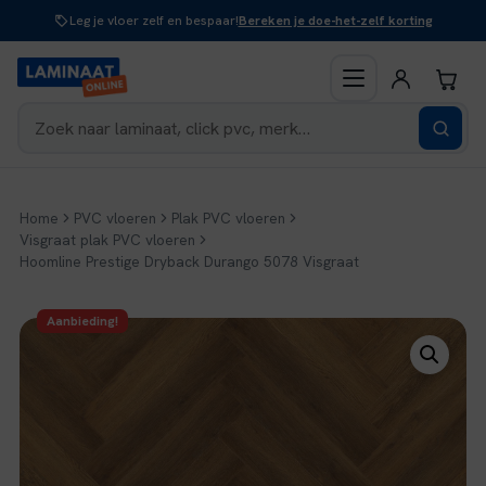
Naar
Leg je vloer zelf en bespaar!
Bereken je doe-het-zelf korting
inhoud
Home
PVC vloeren
Plak PVC vloeren
Visgraat plak PVC vloeren
Hoomline Prestige Dryback Durango 5078 Visgraat
Aanbieding!