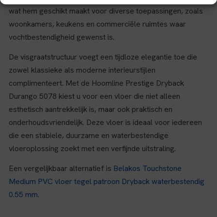
wat hem geschikt maakt voor diverse toepassingen, zoals
woonkamers, keukens en commerciële ruimtes waar
vochtbestendigheid gewenst is.
De visgraatstructuur voegt een tijdloze elegantie toe die
zowel klassieke als moderne interieurstijlen
complimenteert. Met de Hoomline Prestige Dryback
Durango 5078 kiest u voor een vloer die niet alleen
esthetisch aantrekkelijk is, maar ook praktisch en
onderhoudsvriendelijk. Deze vloer is ideaal voor iedereen
die een stabiele, duurzame en waterbestendige
vloeroplossing zoekt met een verfijnde uitstraling.
Een vergelijkbaar alternatief is
Belakos Touchstone
Medium PVC vloer tegel patroon Dryback waterbestendig
0.55 mm
.