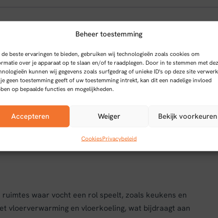
Beheer toestemming
ton Visgraat PVC vloer
de beste ervaringen te bieden, gebruiken wij technologieën zoals cookies om
ormatie over je apparaat op te slaan en/of te raadplegen. Door in te stemmen met de
hnologieën kunnen wij gegevens zoals surfgedrag of unieke ID's op deze site verwerk
 je geen toestemming geeft of uw toestemming intrekt, kan dit een nadelige invloed
ben op bepaalde functies en mogelijkheden.
ryback in licht eiken combineert stijlvol design met
aam PVC met een slijtlaag van 0,55 mm, wat zorgt voor
Accepteren
Weiger
Bekijk voorkeuren
raatpatroon geeft een klassieke en tijdloze uitstraling
nstructie is de vloer eenvoudig te leggen en geschikt
Cookies
Privacybeleid
 ruimtes waar vocht een rol speelt, zoals keukens en
et vloerverwarming en vloerkoeling, wat bijdraagt aan