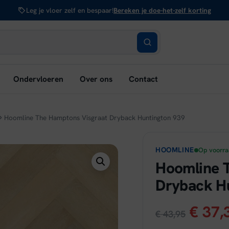
Leg je vloer zelf en bespaar!
Bereken je doe-het-zelf korting
bmenu
Ondervloeren
Over ons
Contact
nen:
rken
Hoomline The Hamptons Visgraat Dryback Huntington 939
HOOMLINE
Op voorr
Hoomline 
Dryback H
Oorsp
€
37,
€
43,95