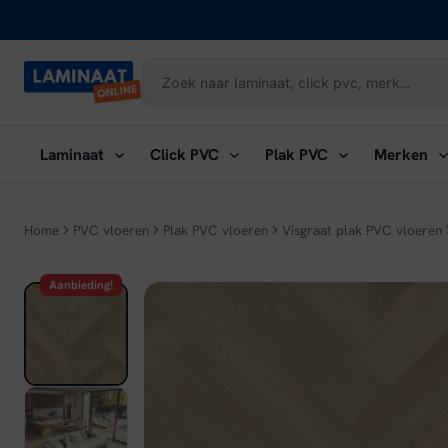
Naar
inhoud
Submenu
Submenu
Submenu
Su
Laminaat
Click PVC
Plak PVC
Merken
openen:
openen:
openen:
ope
Laminaat
Click
Plak
Me
PVC
PVC
Home
PVC vloeren
Plak PVC vloeren
Visgraat plak PVC vloeren
Aanbieding!