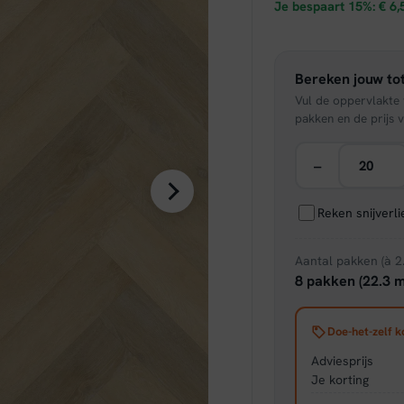
prijs
Je bespaart 15%:
€
6,
was:
Bereken jouw tot
€ 43,
Vul de oppervlakte v
pakken en de prijs v
−
Reken snijverl
Aantal pakken (à 2
8 pakken (22.3 m
Doe-het-zelf k
Adviesprijs
Je korting