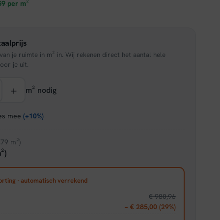
prijs
59
per m²
is:
aalprijs
95.
€ 37,36.
an je ruimte in m² in. Wij rekenen direct het aantal hele
oor je uit.
+
m² nodig
ies mee
(+10%)
.79 m²)
²)
orting · automatisch verrekend
€ 980,96
− € 285,00 (29%)