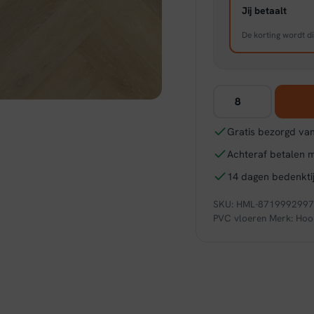
Jij betaalt
De korting wordt di
Hoomline
The
Hamptons
Gratis bezorgd van
Visgraat
Achteraf betalen 
Dryback
Huntington
14 dagen bedenktij
939
SKU:
HML-871999299
aantal
PVC vloeren
Merk:
Hoo