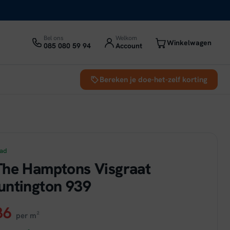
Bel ons
Welkom
Winkelwagen
085 080 59 94
Account
Bereken je doe-het-zelf korting
aad
The Hamptons Visgraat
untington 939
ronkelijke
Huidige
36
per m²