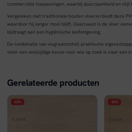
commerciële toepassingen, waarbij duurzaamheid en stijl 
Vergeleken met traditionele houten vloeren biedt deze P
waardoor hij langer mooi blijft. Daarnaast is de vloer ee
bijdraagt aan een hygiënische leefomgeving.
De combinatie van visgraatmotief, praktische eigenscha
vloer een veelzijdige keuze voor wie op zoek is naar een k
Gerelateerde producten
-23%
-25%
FLOER
FLOER
Floer Natuur PVC - Bemmel Beige
Floer Natu
Oorspronkelijke
Huidige
Oors
€
39,95
€
30,96
€
43,95
€
32
per m²
prijs
prijs
prijs
Op voorraad
Op voorraa
was:
is:
was: