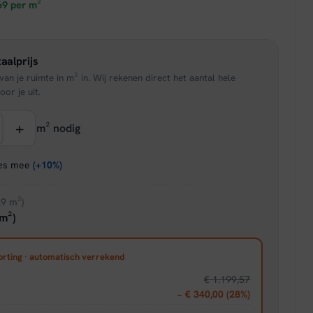
prijs
69
per m²
is:
aalprijs
95.
€ 49,26.
an je ruimte in m² in. Wij rekenen direct het aantal hele
oor je uit.
+
m² nodig
ies mee
(+10%)
.9 m²)
m²)
orting · automatisch verrekend
€ 1.199,57
− € 340,00 (28%)