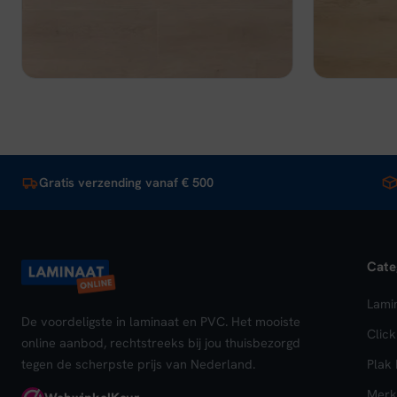
€ 39,95.
€ 30,96.
€ 43
Bekijk
In winkelwagen
Beki
Gratis verzending vanaf € 500
Cate
Lami
De voordeligste in laminaat en PVC. Het mooiste
Clic
online aanbod, rechtstreeks bij jou thuisbezorgd
tegen de scherpste prijs van Nederland.
Plak
Merk