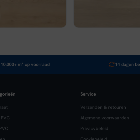
,95.
€ 32,96.
€ 43,95.
€ 32,96.
jk
In winkelwagen
Bekijk
In wi
10.000+ m² op voorraad
14 dagen be
gorieën
Service
naat
Verzenden & retouren
k PVC
Algemene voorwaarden
 PVC
Privacybeleid
en
Cookiebeleid