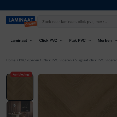
Naar
inhoud
Submenu
Submenu
Submenu
Su
Laminaat
Click PVC
Plak PVC
Merken
openen:
openen:
openen:
ope
Laminaat
Click
Plak
Me
PVC
PVC
Home
PVC vloeren
Click PVC vloeren
Visgraat click PVC vloere
Aanbieding!