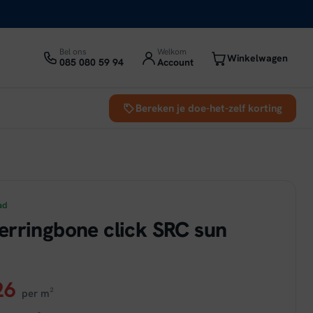
Bel ons
Welkom
Winkelwagen
085 080 59 94
Account
Bereken je doe-het-zelf korting
ad
rringbone click SRC sun
ronkelijke
Huidige
26
per m²