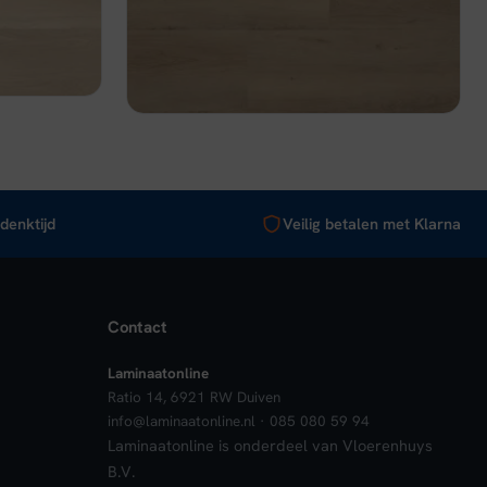
Op voorraad
was:
is:
€ 43,95.
€ 32,96.
nkelwagen
Bekijk
In winkelwagen
denktijd
Veilig betalen met Klarna
Contact
Laminaatonline
Ratio 14, 6921 RW Duiven
info@laminaatonline.nl · 085 080 59 94
Laminaatonline is onderdeel van Vloerenhuys
B.V.