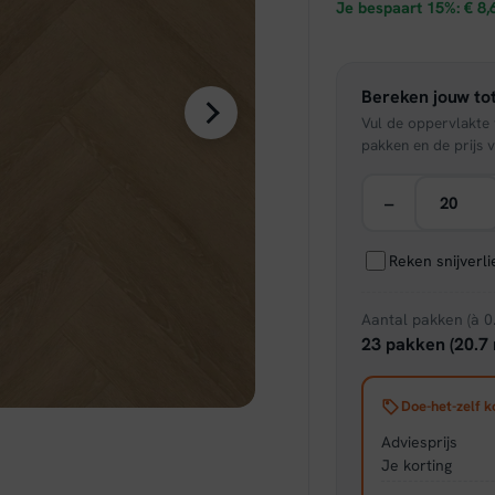
prijs
Je bespaart 15%:
€
8,
was:
Bereken jouw tot
€ 57,
Vul de oppervlakte v
pakken en de prijs v
−
Reken snijverl
Aantal pakken (à 0
23 pakken (20.7 
Doe-het-zelf k
Adviesprijs
Je korting