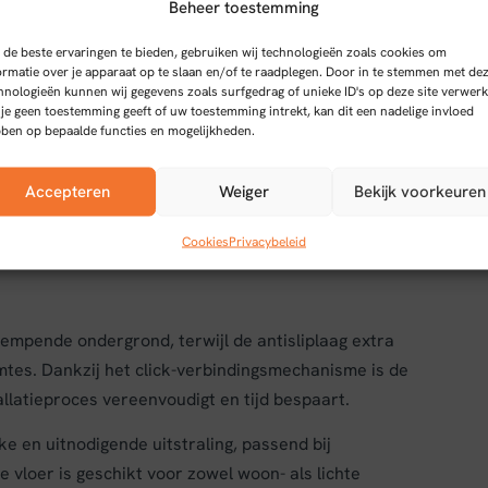
Beheer toestemming
de beste ervaringen te bieden, gebruiken wij technologieën zoals cookies om
ormatie over je apparaat op te slaan en/of te raadplegen. Door in te stemmen met de
hnologieën kunnen wij gegevens zoals surfgedrag of unieke ID's op deze site verwerk
 je geen toestemming geeft of uw toestemming intrekt, kan dit een nadelige invloed
er Sun Kissed
ben op bepaalde functies en mogelijkheden.
d combineert een stijlvol visgraatpatroon met het
Accepteren
Weiger
Bekijk voorkeuren
an 0,55 mm biedt deze vloer een duurzame en
es.
Cookies
Privacybeleid
empende ondergrond, terwijl de antisliplaag extra
imtes. Dankzij het click-verbindingsmechanisme is de
allatieproces vereenvoudigt en tijd bespaart.
e en uitnodigende uitstraling, passend bij
e vloer is geschikt voor zowel woon- als lichte