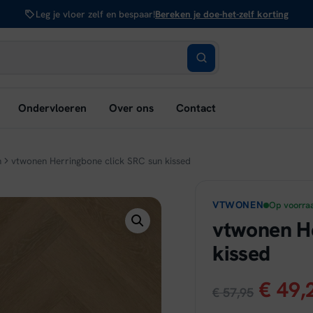
Leg je vloer zelf en bespaar!
Bereken je doe-het-zelf korting
bmenu
Ondervloeren
Over ons
Contact
nen:
rken
n
vtwonen Herringbone click SRC sun kissed
VTWONEN
Op voorra
vtwonen He
kissed
Oorsp
€
49,
€
57,95