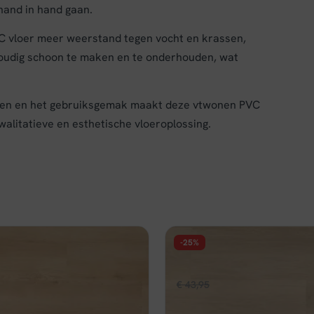
hand in hand gaan.
VC vloer meer weerstand tegen vocht en krassen,
nvoudig schoon te maken en te onderhouden, wat
ppen en het gebruiksgemak maakt deze vtwonen PVC
walitatieve en esthetische vloeroplossing.
-25%
FLOER
ur Click PVC - Berner Bruin
Floer Landhuis Click PVC - 
pronkelijke
Huidige
Oorspronkelijke
Huidige
,96
€
43,95
€
32,96
per m²
per m²
prijs
prijs
prijs
d
Op voorraad
is:
was:
is: