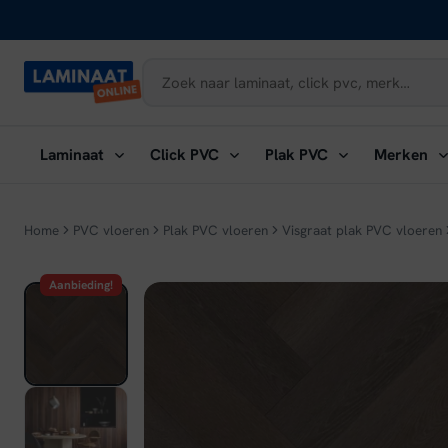
Naar
inhoud
Submenu
Submenu
Submenu
Su
Laminaat
Click PVC
Plak PVC
Merken
openen:
openen:
openen:
ope
Laminaat
Click
Plak
Me
PVC
PVC
Home
PVC vloeren
Plak PVC vloeren
Visgraat plak PVC vloeren
Aanbieding!