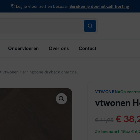
Leg je vloer zelf en bespaar!
Bereken je doe-het-zelf korting
bmenu
Ondervloeren
Over ons
Contact
nen:
rken
vtwonen Herringbone dryback charcoal
VTWONEN
Op voorra
vtwonen H
Oorsp
€
38,
€
44,95
prijs
Je bespaart 15%:
€
6,