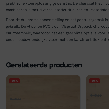
praktische vloeroplossing gewenst is. De charcoal kleur voe
combineren is met diverse interieurkleuren en -materialen
Door de duurzame samenstelling en het gebruiksgemak is 
gebruik. De vtwonen PVC vloer Visgraat Dryback charcoal b
duurzaamheid, waardoor het een geschikte optie is voor ie
onderhoudsvriendelijke vloer met een karakteristiek patr
Gerelateerde producten
-25%
-25%
FLOER
FLOER
Floer Natuur Click PVC - Garda
Floer Land
Grijsbeige
Oors
€
43,95
€
32
Oorspronkelijke
Huidige
€
43,95
€
32,96
per m²
prijs
prijs
prijs
Op voorraa
was:
Op voorraad