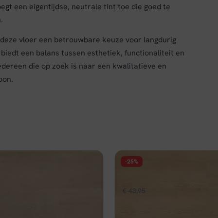
gt een eigentijdse, neutrale tint toe die goed te
.
deze vloer een betrouwbare keuze voor langdurig
iedt een balans tussen esthetiek, functionaliteit en
dereen die op zoek is naar een kwalitatieve en
oon.
-25%
FLOER
huis Click PVC - Pure Eik
Floer Natuur Click PVC - Be
pronkelijke
Huidige
Oorspronkelijke
Huidige
,96
€
43,95
€
32,96
per m²
per m²
prijs
prijs
prijs
d
Op voorraad
is:
was:
is: