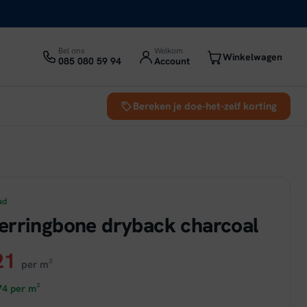
Bel ons
Welkom
Winkelwagen
085 080 59 94
Account
Bereken je doe-het-zelf korting
ad
erringbone dryback charcoal
ronkelijke
Huidige
21
per m²
prijs
74
per m²