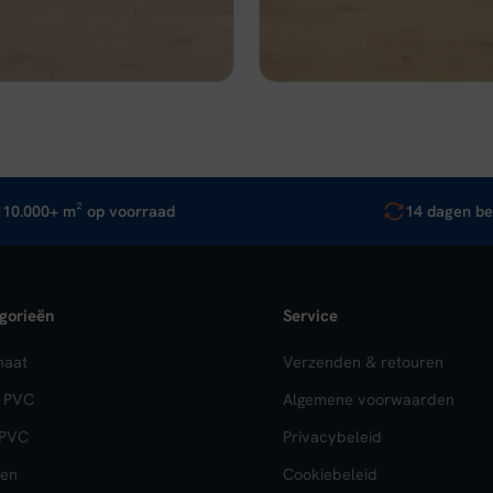
,95.
€ 32,96.
€ 43,95.
€ 32,96.
jk
In winkelwagen
Bekijk
In wi
10.000+ m² op voorraad
14 dagen be
gorieën
Service
naat
Verzenden & retouren
k PVC
Algemene voorwaarden
 PVC
Privacybeleid
en
Cookiebeleid