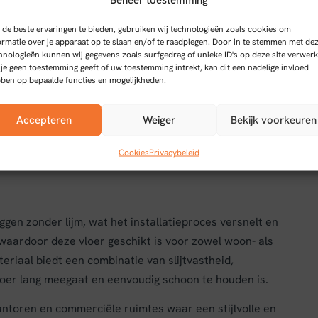
de beste ervaringen te bieden, gebruiken wij technologieën zoals cookies om
ormatie over je apparaat op te slaan en/of te raadplegen. Door in te stemmen met de
yback charcoal 0.55 mm
hnologieën kunnen wij gegevens zoals surfgedrag of unieke ID's op deze site verwerk
 je geen toestemming geeft of uw toestemming intrekt, kan dit een nadelige invloed
ben op bepaalde functies en mogelijkheden.
urzame en stijlvolle vloerbedekking met een dikte van
Accepteren
Weiger
Bekijk voorkeuren
sgraatpatroon geeft een tijdloze en elegante
Cookies
Privacybeleid
gen zonder lijm, wat het installatieproces versnelt en
, waardoor deze vloer geschikt is voor zowel woon- als
eriaal biedt een combinatie van slijtvastheid,
er lang meegaat en eenvoudig schoon te houden is.
toren en commerciële ruimtes waar een stijlvolle en