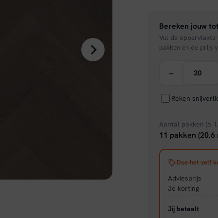
was:
Bereken jouw tot
€ 44,
Vul de oppervlakte v
pakken en de prijs v
−
Reken snijverl
Aantal pakken (à 1
11 pakken (20.6 
Doe-het-zelf k
Adviesprijs
Je korting
Jij betaalt