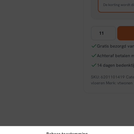
De korting wordt di
vtwonen
Herringbone
dryback
Gratis bezorgd van
charcoal
Achteraf betalen 
aantal
14 dagen bedenktij
SKU:
6201101419
Cat
vloeren
Merk:
vtwonen
Beheer toestemming