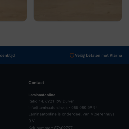
€ 39,95.
€ 30,96.
nkelwagen
Bekijk
In winkelwagen
denktijd
Veilig betalen met Klarna
Contact
Laminaatonline
Ratio 14, 6921 RW Duiven
info@laminaatonline.nl · 085 080 59 94
Laminaatonline is onderdeel van Vloerenhuys
B.V.
Kvk nummer: 87609797