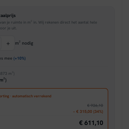
is:
aalprijs
95.
€ 38,21.
an je ruimte in m² in. Wij rekenen direct het aantal hele
oor je uit.
+
m² nodig
ies mee
(+10%)
.873 m²)
m²)
orting · automatisch verrekend
€ 926,10
− € 315,00 (34%)
€ 611,10