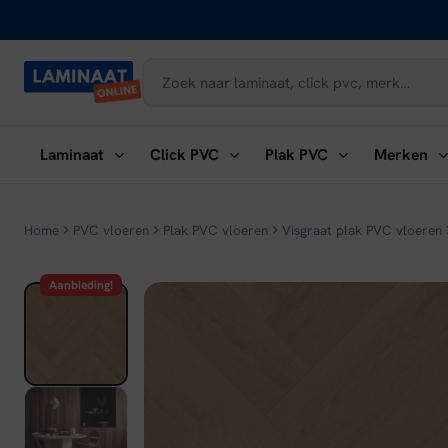
Naar
inhoud
Submenu
Submenu
Submenu
Su
Laminaat
Click PVC
Plak PVC
Merken
openen:
openen:
openen:
ope
Laminaat
Click
Plak
Me
PVC
PVC
Home
PVC vloeren
Plak PVC vloeren
Visgraat plak PVC vloeren
Aanbieding!