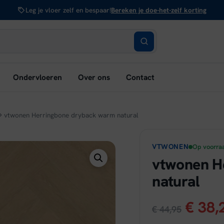
Leg je vloer zelf en bespaar!
Bereken je doe-het-zelf korting
bmenu
Ondervloeren
Over ons
Contact
nen:
rken
vtwonen Herringbone dryback warm natural
VTWONEN
Op voorra
vtwonen H
natural
Oorsp
€
38,
€
44,95