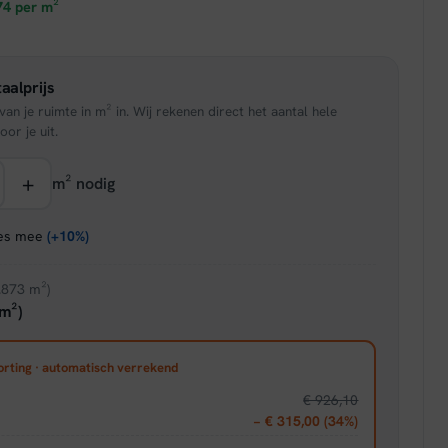
prijs
74
per m²
is:
aalprijs
95.
€ 38,21.
an je ruimte in m² in. Wij rekenen direct het aantal hele
oor je uit.
+
m² nodig
ies mee
(+10%)
.873 m²)
m²)
orting · automatisch verrekend
€ 926,10
− € 315,00 (34%)