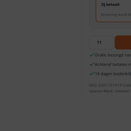
Jij betaalt
De korting wordt di
vtwonen
Herringbone
dryback
Gratis bezorgd van
warm
Achteraf betalen 
natural
aantal
14 dagen bedenktij
SKU:
6201101519
Cat
vloeren
Merk:
vtwonen