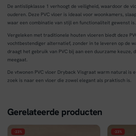
De antislipklasse 1 verhoogt de veiligheid, waardoor de v
ouderen. Deze PVC vloer is ideaal voor woonkamers, slaa
waar een combinatie van stijl en functionaliteit gewenst is.
Vergeleken met traditionele houten vloeren biedt deze PV
vochtbestendiger alternatief, zonder in te leveren op de 
draagt het gebruik van PVC bij aan een duurzame keuze, do
meegaat.
De vtwonen PVC vloer Dryback Visgraat warm natural is e
zoek is naar een vloer die zowel elegant als praktisch is.
Gerelateerde producten
-23%
-23%
FLOER
FLOER