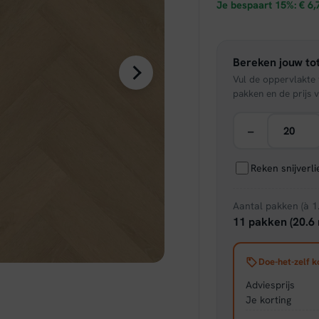
prijs
Je bespaart 15%:
€
6,
was:
Bereken jouw tot
€ 44,
Vul de oppervlakte v
pakken en de prijs v
−
Reken snijverl
Aantal pakken (à 1
11 pakken (20.6 
Doe-het-zelf k
Adviesprijs
Je korting