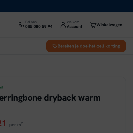
Bel ons
Welkom
Winkelwagen
085 080 59 94
Account
Bereken je doe-het-zelf korting
ad
erringbone dryback warm
ronkelijke
Huidige
21
per m²