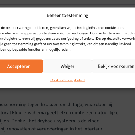
Beheer toestemming
de beste ervaringen te bieden, gebruiken wij technologieën zoals cookies om
graat warm natural 0.55 mm
ormatie over je apparaat op te slaan en/of te raadplegen. Door in te stemmen met de
hnologieën kunnen wij gegevens zoals surfgedrag of unieke ID's op deze site verwerk
 je geen toestemming geeft of uw toestemming intrekt, kan dit een nadelige invloed
ben op bepaalde functies en mogelijkheden.
atural combineert een stijlvolle visgraatpatroon met
Accepteren
Weiger
Bekijk voorkeuren
Deze vloer is vervaardigd uit duurzaam PVC-
dig onderhoud.
Cookies
Privacybeleid
bescherming tegen krassen en slijtage, waardoor hij
atural kleurenschema geeft elke ruimte een natuurlijke
tijlen. Dankzij het dryback-systeem is de vloer
 bij renovaties of veranderingen in het interieur.