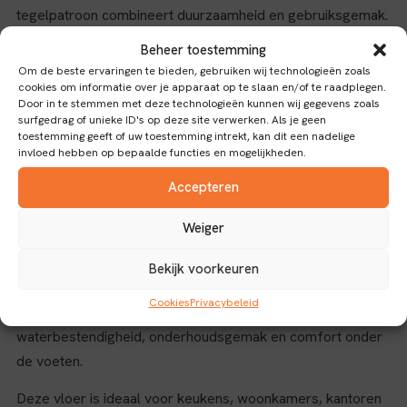
tegelpatroon combineert duurzaamheid en gebruiksgemak.
Deze vloer is voorzien van een 0,55 mm dikke slijtlaag die
Beheer toestemming
zorgt voor een lange levensduur en optimale bescherming
Om de beste ervaringen te bieden, gebruiken wij technologieën zoals
tegen slijtage. Dankzij het click-systeem is de installatie
cookies om informatie over je apparaat op te slaan en/of te raadplegen.
Door in te stemmen met deze technologieën kunnen wij gegevens zoals
eenvoudig en snel, zonder lijm of speciaal gereedschap.
surfgedrag of unieke ID's op deze site verwerken. Als je geen
toestemming geeft of uw toestemming intrekt, kan dit een nadelige
Kenmerken en toepassingen
invloed hebben op bepaalde functies en mogelijkheden.
Accepteren
De SRC-gecertificeerde antisliplaag verhoogt de veiligheid,
waardoor deze vloer geschikt is voor zowel woon- als
Weiger
commerciële ruimtes waar een stevige grip gewenst is. Het
tegelpatroon in een warme beige tint geeft een natuurlijke
Bekijk voorkeuren
en tijdloze uitstraling die goed past bij diverse
Cookies
Privacybeleid
interieurstijlen. PVC als materiaal biedt voordelen zoals
waterbestendigheid, onderhoudsgemak en comfort onder
de voeten.
Deze vloer is ideaal voor keukens, woonkamers, kantoren