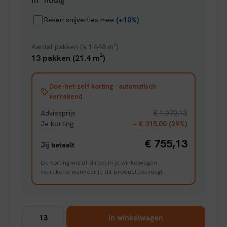
m² nodig
Reken snijverlies mee
(+10%)
Aantal pakken (à 1.648 m²)
13 pakken (21.4 m²)
Doe-het-zelf korting · automatisch
verrekend
Adviesprijs
€ 1.070,13
Je korting
− € 315,00 (29%)
€ 755,13
Jij betaalt
De korting wordt direct in je winkelwagen
verrekend wanneer je dit product toevoegt.
Ambiant
In winkelwagen
Ceramo