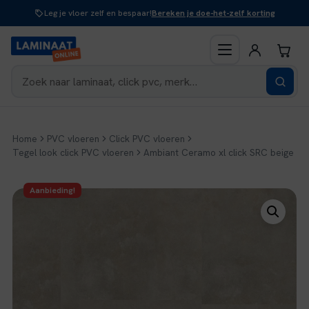
Naar
Leg je vloer zelf en bespaar!
Bereken je doe-het-zelf korting
inhoud
Home
PVC vloeren
Click PVC vloeren
Tegel look click PVC vloeren
Ambiant Ceramo xl click SRC beige
Aanbieding!