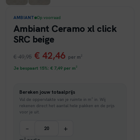
AMBIANT
Op voorraad
Ambiant Ceramo xl click
SRC beige
Oorspronkelijke
Huidige
€
42,46
€
49,95
per m²
prijs
prijs
Je bespaart 15%:
€
7,49
per m²
was:
is:
Bereken jouw totaalprijs
€ 49,95.
€ 42,46.
Vul de oppervlakte van je ruimte in m² in. Wij
rekenen direct het aantal hele pakken en de prijs
voor je uit.
−
+