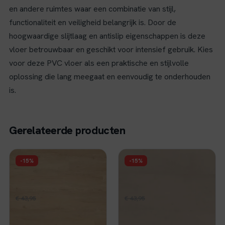
en andere ruimtes waar een combinatie van stijl,
functionaliteit en veiligheid belangrijk is. Door de
hoogwaardige slijtlaag en antislip eigenschappen is deze
vloer betrouwbaar en geschikt voor intensief gebruik. Kies
voor deze PVC vloer als een praktische en stijlvolle
oplossing die lang meegaat en eenvoudig te onderhouden
is.
Gerelateerde producten
FLOER
FLOER
-15%
-15%
Floer Natuur Click
Floer Tegel Click PVC
PVC - Garda Grijsbeige
- Betonlook Beige
Oorspronkelijke
Huidige
Oorspronkelijke
Huidige
€
37,36
€
37,36
€
43,95
per m²
€
43,95
per m²
prijs
prijs
prijs
prijs
Op voorraad
Op voorraad
was:
is:
was:
is: