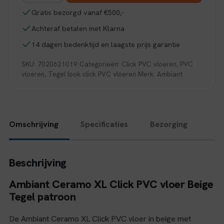
xl
Gratis bezorgd vanaf €500,-
click
Achteraf betalen met Klarna
SRC
beige
14 dagen bedenktijd en laagste prijs garantie
aantal
SKU:
7020621019
Categorieën:
Click PVC vloeren
,
PVC
vloeren
,
Tegel look click PVC vloeren
Merk:
Ambiant
Omschrijving
Specificaties
Bezorging
Beschrijving
Ambiant Ceramo XL Click PVC vloer Beige
Tegel patroon
De Ambiant Ceramo XL Click PVC vloer in beige met