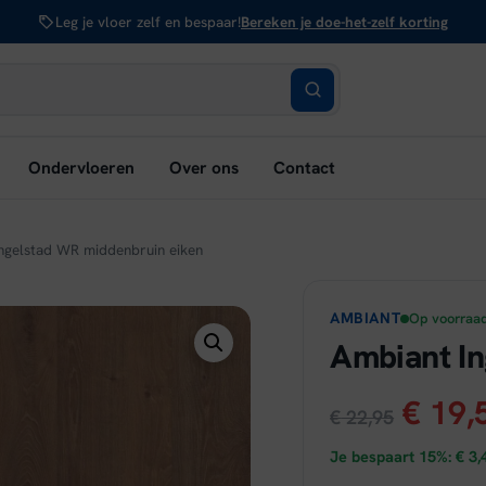
Leg je vloer zelf en bespaar!
Bereken je doe-het-zelf korting
bmenu
Ondervloeren
Over ons
Contact
nen:
rken
ngelstad WR middenbruin eiken
AMBIANT
Op voorraa
Ambiant In
Oorsp
€
19,
€
22,95
prijs
Je bespaart 15%:
€
3,