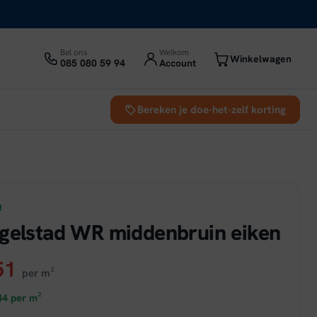
Bel ons
Welkom
Winkelwagen
085 080 59 94
Account
Bereken je doe-het-zelf korting
d
gelstad WR middenbruin eiken
ronkelijke
Huidige
51
per m²
prijs
44
per m²