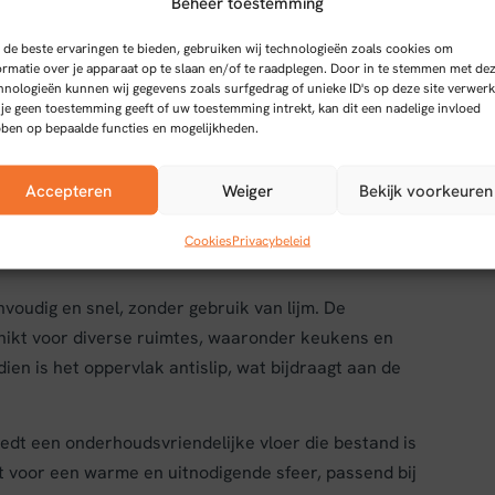
Beheer toestemming
de beste ervaringen te bieden, gebruiken wij technologieën zoals cookies om
ormatie over je apparaat op te slaan en/of te raadplegen. Door in te stemmen met de
hnologieën kunnen wij gegevens zoals surfgedrag of unieke ID's op deze site verwerk
 je geen toestemming geeft of uw toestemming intrekt, kan dit een nadelige invloed
ben op bepaalde functies en mogelijkheden.
sing met een middenbruin eiken uitstraling die
 is vervaardigd uit hoogwaardig materiaal en beschikt
Accepteren
Weiger
Bekijk voorkeuren
ijke en tijdloze vloer.
Cookies
Privacybeleid
nvoudig en snel, zonder gebruik van lijm. De
ikt voor diverse ruimtes, waaronder keukens en
en is het oppervlak antislip, wat bijdraagt aan de
iedt een onderhoudsvriendelijke vloer die bestand is
t voor een warme en uitnodigende sfeer, passend bij