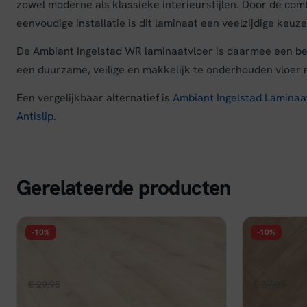
zowel moderne als klassieke interieurstijlen. Door de com
eenvoudige installatie is dit laminaat een veelzijdige keu
De Ambiant Ingelstad WR laminaatvloer is daarmee een betr
een duurzame, veilige en makkelijk te onderhouden vloer m
Een vergelijkbaar alternatief is
Ambiant Ingelstad Laminaa
Antislip
.
Gerelateerde producten
-10%
-10%
FLOER
FLOER
Floer Hybride Laminaat Landhuis -
Floer Hybr
Lichte Eik
Griend Gri
Oorspronkelijke
Huidige
Oors
€
29,95
€
26,96
€
37,95
€
34
per m²
prijs
prijs
prijs