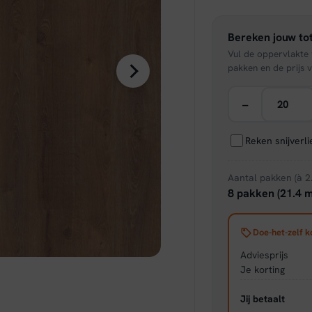
was:
Bereken jouw tot
€ 22,
Vul de oppervlakte v
pakken en de prijs v
−
Reken snijverl
Aantal pakken (à 2
8 pakken (21.4 m
Doe-het-zelf k
Adviesprijs
Je korting
Jij betaalt