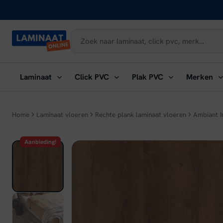
Naar
inhoud
Submenu
Submenu
Submenu
Su
Laminaat
Click PVC
Plak PVC
Merken
openen:
openen:
openen:
ope
Laminaat
Click
Plak
Me
PVC
PVC
Home
Laminaat vloeren
Rechte plank laminaat vloeren
Ambiant I
Aanbieding!