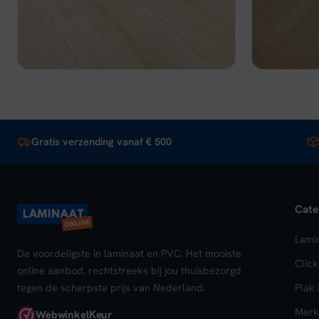
Op voorraad
Op voorraa
was:
is:
was:
€ 29,95.
€ 26,96.
€ 37
Bekijk
In winkelwagen
Beki
Gratis verzending vanaf € 500
Cate
Lami
De voordeligste in laminaat en PVC. Het mooiste
Clic
online aanbod, rechtstreeks bij jou thuisbezorgd
tegen de scherpste prijs van Nederland.
Plak
Merk
Webwinkel
Keur