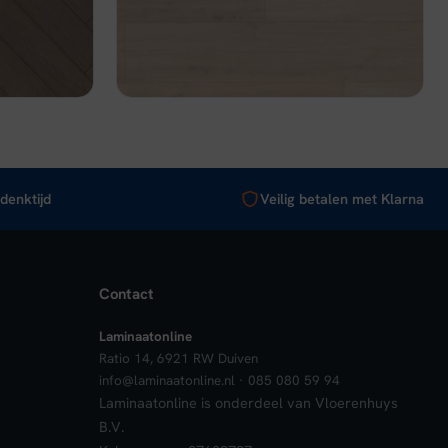
Op voorraad
was:
is:
€ 29,95.
€ 26,96.
nkelwagen
Bekijk
In winkelwagen
denktijd
Veilig betalen met Klarna
Contact
Laminaatonline
Ratio 14, 6921 RW Duiven
info@laminaatonline.nl · 085 080 59 94
Laminaatonline is onderdeel van Vloerenhuys
B.V.