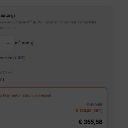
is:
aalprijs
95.
€ 19,51.
an je ruimte in m² in. Wij rekenen direct het aantal hele
oor je uit.
+
m² nodig
ies mee
(+10%)
.672 m²)
²)
orting · automatisch verrekend
€ 490,58
− € 135,00 (28%)
€ 355,58