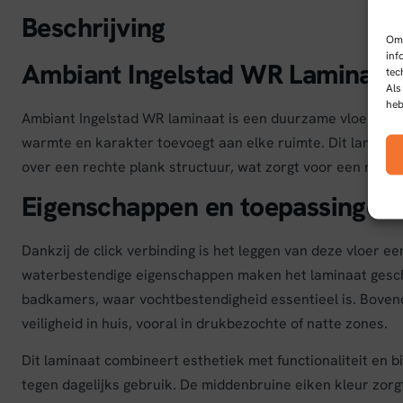
Beschrijving
Om 
inf
Ambiant Ingelstad WR Laminaat
tec
Als
heb
Ambiant Ingelstad WR laminaat is een duurzame vloeroplos
warmte en karakter toevoegt aan elke ruimte. Dit laminaat
over een rechte plank structuur, wat zorgt voor een natuurl
Eigenschappen en toepassingen
Dankzij de click verbinding is het leggen van deze vloer ee
waterbestendige eigenschappen maken het laminaat gesch
badkamers, waar vochtbestendigheid essentieel is. Bovendi
veiligheid in huis, vooral in drukbezochte of natte zones.
Dit laminaat combineert esthetiek met functionaliteit en b
tegen dagelijks gebruik. De middenbruine eiken kleur zorg