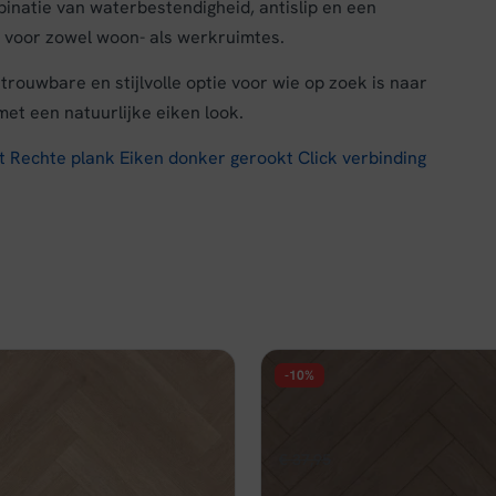
binatie van waterbestendigheid, antislip en een
ze voor zowel woon- als werkruimtes.
ouwbare en stijlvolle optie voor wie op zoek is naar
et een natuurlijke eiken look.
t Rechte plank Eiken donker gerookt Click verbinding
-10%
FLOER
ide Laminaat Walvisgraat -
Floer Hybride Laminaat Wal
js
Ceto Cacaobruin
pronkelijke
Huidige
Oorspronkelijke
Huidige
,16
€
37,95
€
34,16
per m²
per m²
prijs
prijs
prijs