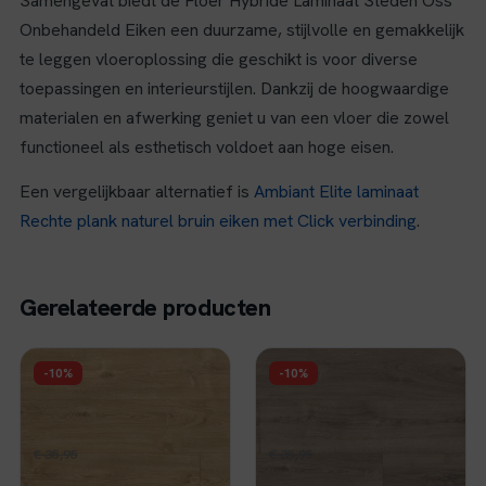
Samengevat biedt de Floer Hybride Laminaat Steden Oss
Onbehandeld Eiken een duurzame, stijlvolle en gemakkelijk
te leggen vloeroplossing die geschikt is voor diverse
toepassingen en interieurstijlen. Dankzij de hoogwaardige
materialen en afwerking geniet u van een vloer die zowel
functioneel als esthetisch voldoet aan hoge eisen.
Een vergelijkbaar alternatief is
Ambiant Elite laminaat
Rechte plank naturel bruin eiken met Click verbinding
.
Gerelateerde producten
FLOER
FLOER
-10%
-10%
Floer Hybride
Floer Hybride
Laminaat Authentiek -
Laminaat Authentiek -
Naturel Geolied
Gerookt Wit
Oorspronkelijke
Huidige
Oorspronkelijke
Huidige
€
32,36
€
32,36
€
35,95
per m²
€
35,95
per m²
prijs
prijs
prijs
prijs