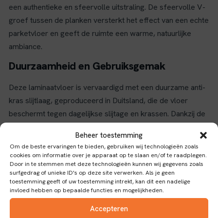
een authentieke en sfeervolle uitstraling. De sfeervolle V-
groef tussen de planken versterkt het effect van een echte
parketvloer en geeft de ruimte een warme, natuurlijke
ambiance.
Duurzaamheid en Gebruiksgemak
Deze laminaatvloer is vervaardigd met een duurzame anti-
kras slijtlaag, geproduceerd in Duitsland, die de vloer
beschermt tegen dagelijkse slijtage en krassen. Dankzij de
slijtageklasse 32 / AC4 is deze vloer geschikt voor
Beheer toestemming
intensief particulier gebruik en normaal commercieel
Om de beste ervaringen te bieden, gebruiken wij technologieën zoals
gebruik, waardoor hij veelzijdig inzetbaar is in verschillende
cookies om informatie over je apparaat op te slaan en/of te raadplegen.
Door in te stemmen met deze technologieën kunnen wij gegevens zoals
woon- en werkruimtes. De handige Variclick click-
surfgedrag of unieke ID's op deze site verwerken. Als je geen
verbinding maakt het leggen van de vloer eenvoudig en
toestemming geeft of uw toestemming intrekt, kan dit een nadelige
invloed hebben op bepaalde functies en mogelijkheden.
snel, met drie verschillende bevestigingsmogelijkheden
voor optimale installatiegemak.
Accepteren