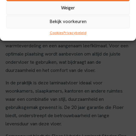
De bruine kleur van het onbehandeld eiken laminaat past
Weiger
goed bij diverse interieurstijlen, van modern tot klassiek, en
brengt een warme, natuurlijke sfeer in huis. Bovendien is
Bekijk voorkeuren
deze vloer geschikt voor gebruik in combinatie met
Cookies
Privacybeleid
vloerverwarming, wat zorgt voor een comfortabele
warmteverdeling en een aangenaam leefklimaat. Voor een
optimale plaatsing wordt aanbevolen om altijd de juiste
ondervloer te gebruiken, wat bijdraagt aan de
duurzaamheid en het comfort van de vloer.
In de praktijk is deze laminaatvloer ideaal voor
woonkamers, slaapkamers, kantoren en andere ruimtes
waar een combinatie van stijl, duurzaamheid en
gebruiksgemak gewenst is. De 20 jaar garantie die Floer
biedt, onderstreept de betrouwbaarheid en lange
levensduur van deze vloer.