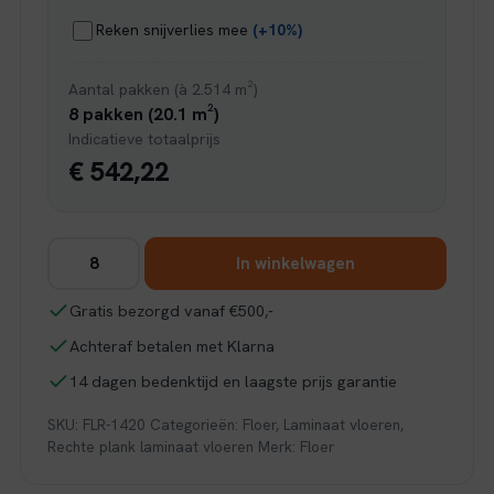
Reken snijverlies mee
(+10%)
Aantal pakken (à 2.514 m²)
8 pakken (20.1 m²)
Indicatieve totaalprijs
€ 542,22
Floer
In winkelwagen
Hybride
Laminaat
Gratis bezorgd vanaf €500,-
Steden
Achteraf betalen met Klarna
-
Oss
14 dagen bedenktijd en laagste prijs garantie
Onbehandeld
SKU:
FLR-1420
Categorieën:
Floer
,
Laminaat vloeren
,
Eiken
Rechte plank laminaat vloeren
Merk:
Floer
aantal