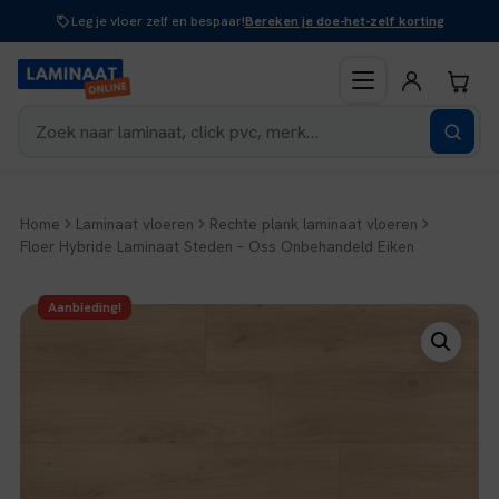
Naar
Leg je vloer zelf en bespaar!
Bereken je doe-het-zelf korting
inhoud
Home
Laminaat vloeren
Rechte plank laminaat vloeren
Floer Hybride Laminaat Steden – Oss Onbehandeld Eiken
Aanbieding!