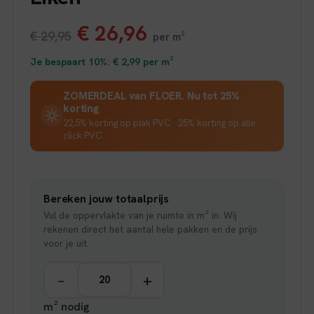
Oorspronkelijke
Huidige
€
26,96
€
29,95
per m²
prijs
prijs
Je bespaart 10%:
€
2,99
per m²
was:
is:
ZOMERDEAL van FLOER. Nu tot 25%
korting
€ 29,95.
€ 26,96.
22,5% korting op plak PVC · 25% korting op alle
click PVC
Bereken jouw totaalprijs
Vul de oppervlakte van je ruimte in m² in. Wij
rekenen direct het aantal hele pakken en de prijs
voor je uit.
−
+
m² nodig