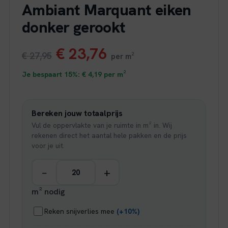
Ambiant Marquant eiken
donker gerookt
Oorspronkelijke
Huidige
€
23,76
€
27,95
per m²
prijs
prijs
Je bespaart 15%:
€
4,19
per m²
was:
is:
Bereken jouw totaalprijs
€ 27,95.
€ 23,76.
Vul de oppervlakte van je ruimte in m² in. Wij
rekenen direct het aantal hele pakken en de prijs
voor je uit.
−
+
m² nodig
Reken snijverlies mee
(+10%)