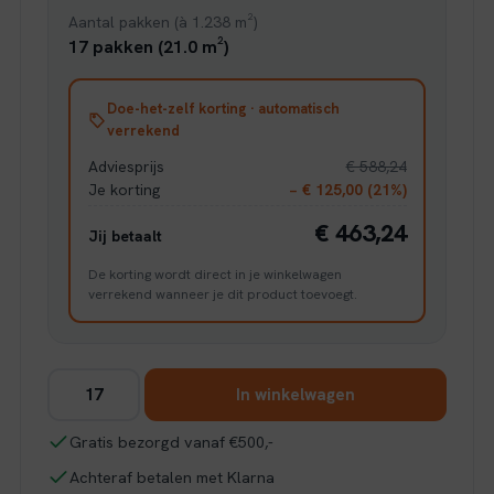
Aantal pakken (à 1.238 m²)
17 pakken (21.0 m²)
Doe-het-zelf korting · automatisch
verrekend
Adviesprijs
€ 588,24
Je korting
− € 125,00 (21%)
€ 463,24
Jij betaalt
De korting wordt direct in je winkelwagen
verrekend wanneer je dit product toevoegt.
Ambiant
In winkelwagen
Marquant
eiken
Gratis bezorgd vanaf €500,-
donker
Achteraf betalen met Klarna
gerookt