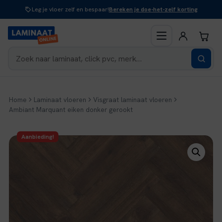
Naar
Leg je vloer zelf en bespaar!
Bereken je doe-het-zelf korting
inhoud
Home
Laminaat vloeren
Visgraat laminaat vloeren
Ambiant Marquant eiken donker gerookt
Aanbieding!