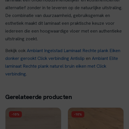
alternatief zonder in te leveren op de natuurlijke uitstraling.
De combinatie van duurzaamheid, gebruiksgemak en
esthetiek maakt dit laminaat een praktische keuze voor
iedereen die een hoogwaardige vloer met een authentieke
uitstraling zoekt.
Bekijk ook
Ambiant Ingelstad Laminaat Rechte plank Eiken
donker gerookt Click verbinding Antislip
en
Ambiant Elite
laminaat Rechte plank naturel bruin eiken met Click
verbinding
.
Gerelateerde producten
FLOER
FLOER
-10%
-10%
Floer Hybride
Floer Hybride
Laminaat Steden -
Laminaat Landhuis -