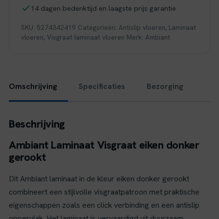
aantal
14 dagen bedenktijd en laagste prijs garantie
SKU:
5274342419
Categorieën:
Antislip vloeren
,
Laminaat
vloeren
,
Visgraat laminaat vloeren
Merk:
Ambiant
Omschrijving
Specificaties
Bezorging
Beschrijving
Ambiant Laminaat Visgraat eiken donker
gerookt
Dit Ambiant laminaat in de kleur eiken donker gerookt
combineert een stijlvolle visgraatpatroon met praktische
eigenschappen zoals een click verbinding en een antislip
oppervlak. Het laminaat is vervaardigd uit duurzaam