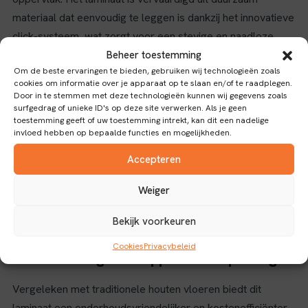
materiaal dat eenvoudig te leggen is dankzij het innovatieve
click-systeem, wat zorgt voor een stevige en naadloze
vloerbedekking zonder lijm.
Beheer toestemming
Om de beste ervaringen te bieden, gebruiken wij technologieën zoals
De donkere, gerookte eikenkleur geeft een warme en
cookies om informatie over je apparaat op te slaan en/of te raadplegen.
Door in te stemmen met deze technologieën kunnen wij gegevens zoals
karaktervolle uitstraling die goed past in diverse
surfgedrag of unieke ID's op deze site verwerken. Als je geen
interieurstijlen, van klassiek tot modern. Het
toestemming geeft of uw toestemming intrekt, kan dit een nadelige
invloed hebben op bepaalde functies en mogelijkheden.
visgraatpatroon voegt een tijdloze elegantie toe en creëert
een visueel aantrekkelijke vloer die de ruimte optisch
Accepteren
verrijkt. Dankzij de antisliplaag is deze vloer ook geschikt
Weiger
voor ruimtes waar veiligheid en grip belangrijk zijn, zoals
woonkamers, keukens en zelfs lichte commerciële
Bekijk voorkeuren
toepassingen.
Cookies
Privacybeleid
Praktische eigenschappen en toepassingen
Vergeleken met traditionele houten vloeren biedt dit
laminaat een onderhoudsvriendelijker en kostenefficiënter