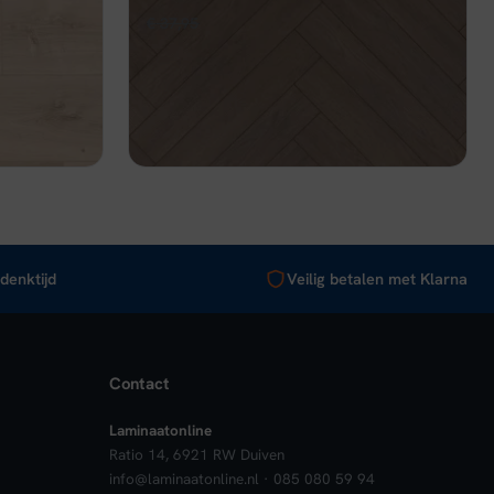
Oorspronkelijke
Huidige
€
37,95
€
34,16
per m²
prijs
prijs
Op voorraad
was:
is:
€ 37,95.
€ 34,16.
nkelwagen
Bekijk
In winkelwagen
denktijd
Veilig betalen met Klarna
Contact
Laminaatonline
Ratio 14, 6921 RW Duiven
info@laminaatonline.nl · 085 080 59 94