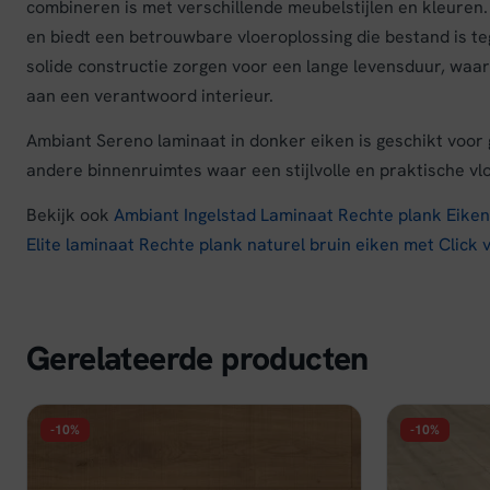
combineren is met verschillende meubelstijlen en kleuren.
en biedt een betrouwbare vloeroplossing die bestand is te
solide constructie zorgen voor een lange levensduur, waard
aan een verantwoord interieur.
Ambiant Sereno laminaat in donker eiken is geschikt voo
andere binnenruimtes waar een stijlvolle en praktische vl
Bekijk ook
Ambiant Ingelstad Laminaat Rechte plank Eiken 
Elite laminaat Rechte plank naturel bruin eiken met Click 
Gerelateerde producten
-10%
-10%
FLOER
FLOER
Floer Hybride Laminaat Authentiek -
Floer Hybr
Bezaagd Naturel
Warmgrijze