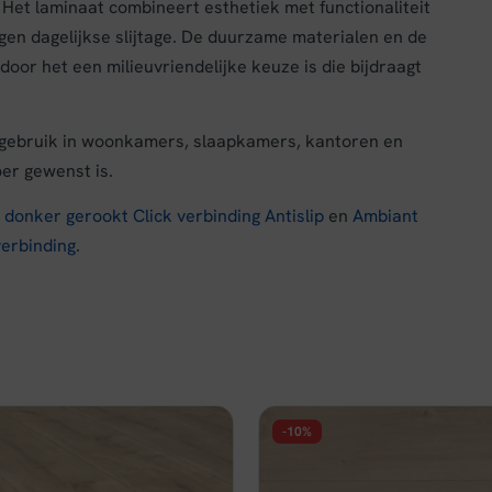
 Het laminaat combineert esthetiek met functionaliteit
gen dagelijkse slijtage. De duurzame materialen en de
oor het een milieuvriendelijke keuze is die bijdraagt
r gebruik in woonkamers, slaapkamers, kantoren en
oer gewenst is.
donker gerookt Click verbinding Antislip
en
Ambiant
verbinding
.
-10%
FLOER
ide Laminaat Landhuis -
Floer Hybride Laminaat Aut
 Eik
Wit Geolied