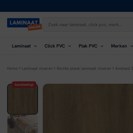
Naar
inhoud
Submenu
Submenu
Submenu
Su
Laminaat
Click PVC
Plak PVC
Merken
openen:
openen:
openen:
ope
Laminaat
Click
Plak
Me
PVC
PVC
Home
Laminaat vloeren
Rechte plank laminaat vloeren
Ambiant S
Aanbieding!