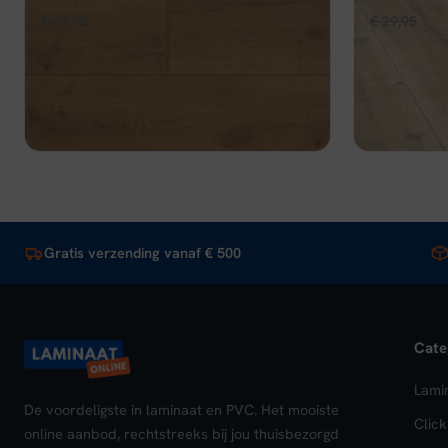
Oorspronkelijke
Huidige
Oors
€
35,95
€
32,36
€
29,95
€
26
per m²
prijs
prijs
prijs
Op voorraad
Op voorraa
was:
is:
was:
€ 35,95.
€ 32,36.
€ 29
Bekijk
In winkelwagen
Beki
Gratis verzending vanaf € 500
Cate
Lami
De voordeligste in laminaat en PVC. Het mooiste
Clic
online aanbod, rechtstreeks bij jou thuisbezorgd