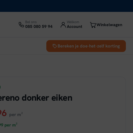
Bel ons
Welkom
Winkelwagen
085 080 59 94
Account
Bereken je doe-het-zelf korting
d
reno donker eiken
ronkelijke
Huidige
96
per m²
prijs
99
per m²