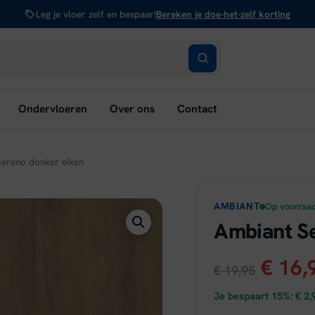
Leg je vloer zelf en bespaar!
Bereken je doe-het-zelf korting
bmenu
Ondervloeren
Over ons
Contact
nen:
rken
ereno donker eiken
AMBIANT
Op voorraa
Ambiant Se
Oorsp
€
16,
€
19,95
prijs
Je bespaart 15%:
€
2,