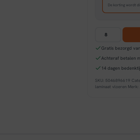
De korting wordt di
Ambiant
Sereno
donker
Gratis bezorgd van
eiken
Achteraf betalen 
aantal
14 dagen bedenktij
SKU:
5046896619
Cat
laminaat vloeren
Merk: