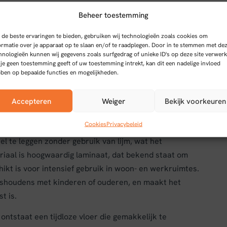
Beheer toestemming
de beste ervaringen te bieden, gebruiken wij technologieën zoals cookies om
ker Eiken
ormatie over je apparaat op te slaan en/of te raadplegen. Door in te stemmen met de
hnologieën kunnen wij gegevens zoals surfgedrag of unieke ID's op deze site verwerk
 je geen toestemming geeft of uw toestemming intrekt, kan dit een nadelige invloed
me en stijlvolle vloerbedekking die perfect aansluit
ben op bepaalde functies en mogelijkheden.
een rechte plank met een natuurlijke donker eiken kleur,
ke ruimte.
Accepteren
Weiger
Bekijk voorkeuren
Cookies
Privacybeleid
el te leggen zonder gebruik van lijm, wat het
eriaal is hoogwaardig laminaat, dat bekend staat om
ikt is voor intensief gebruik in woon- en werkruimtes.
huishoudens met kinderen of ouderen, en maakt het
t is.
ontstaat een tijdloze vloer die gemakkelijk te