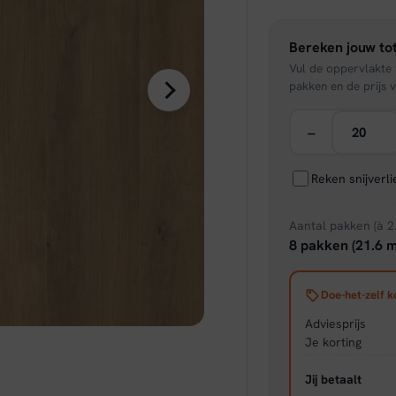
was:
Bereken jouw tot
€ 19,
Vul de oppervlakte v
pakken en de prijs v
−
Reken snijverl
Aantal pakken (à 2
8 pakken (21.6 m
Doe-het-zelf k
Adviesprijs
Je korting
Jij betaalt